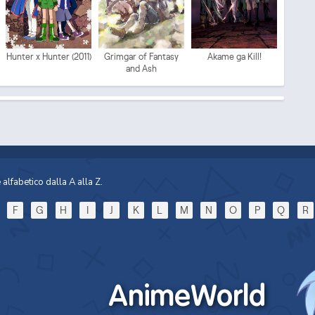
Mo
Hunter x Hunter (2011)
Grimgar of Fantasy
Akame ga Kill!
and Ash
alfabetico dalla A alla Z.
F
G
H
I
J
K
L
M
N
O
P
Q
R
Sp
AnimeWorld