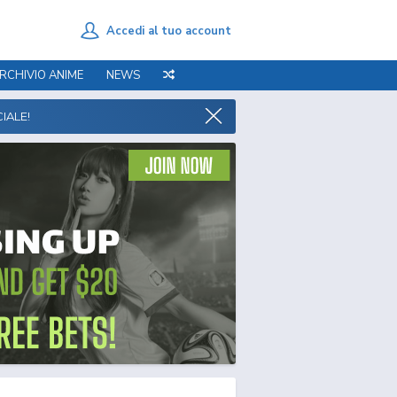
Accedi al tuo account
RCHIVIO ANIME
NEWS
IALE!