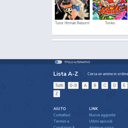
Tutor Hitman Reborn!
Toriko
TITOLO ALTERNATIVO
Lista A-Z
Cerca un anime in ordine 
Tutti
0-9
A
B
C
D
E
Z
AIUTO
LINK
Contattaci
Nuove aggiunte
Termini e
Ultimi episodi
Condizioni &
Anime in corso