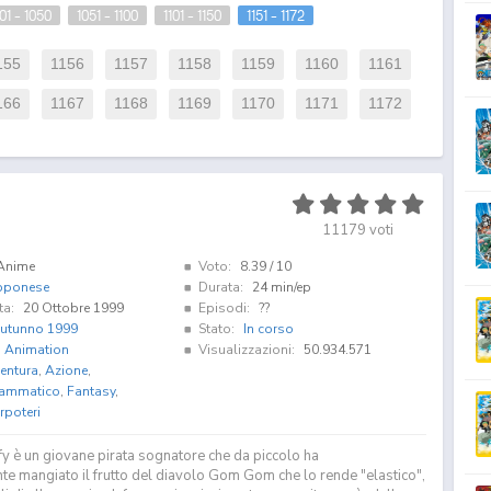
01 - 1050
1051 - 1100
1101 - 1150
1151 - 1172
155
1156
1157
1158
1159
1160
1161
166
1167
1168
1169
1170
1171
1172
11179
voti
Anime
Voto:
8.39
/ 10
pponese
Durata:
24 min/ep
ta:
20 Ottobre 1999
Episodi:
??
utunno 1999
Stato:
In corso
i Animation
Visualizzazioni:
50.934.571
entura
,
Azione
,
ammatico
,
Fantasy
,
rpoteri
y è un giovane pirata sognatore che da piccolo ha
te mangiato il frutto del diavolo Gom Gom che lo rende "elastico",