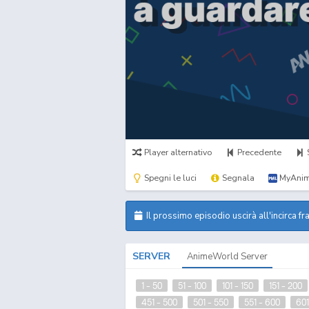
Player alternativo
Precedente
Spegni le luci
Segnala
MyAnim
Il prossimo episodio uscirà all'incirca fr
SERVER
AnimeWorld Server
1 - 50
51 - 100
101 - 150
151 - 200
451 - 500
501 - 550
551 - 600
601