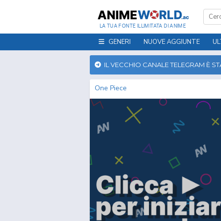
LA TUA FONTE ILLIMITATA DI ANIME
GENERI
NUOVE AGGIUNTE
UL
IL VECCHIO CANALE TELEGRAM È S
One Piece