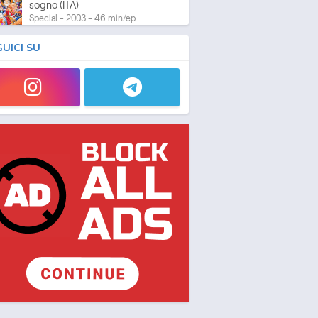
sogno (ITA)
Special - 2003 - 46 min/ep
GUICI SU
One Piece: L'ultima esibizione
Special - 2003 - 45 min/ep
One Piece: L'ultima esibizione
(ITA)
Special - 2003 - 45 min/ep
One Piece Movie 05:
Norowareta Seiken
Movie - 2004 - 1h e 35 min/ep
One Piece Movie 05:
Norowareta Seiken (ITA)
Movie - 2004 - 1h e 35 min/ep
One Piece Movie 06: Omatsuri
Danshaku to Himitsu no Shima