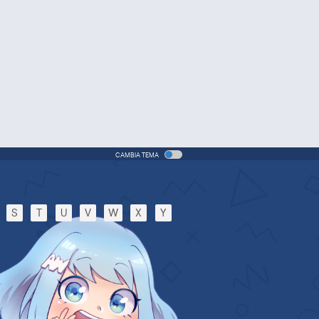
(ITA)
vie - 2005 - 1h e 31 min/ep
One Piece Movie 06: Omatsuri
Danshaku to Himitsu no Shima
Movie - 2005 - 1h e 31 min/ep
One Piece: Le avventure del
detective Cappello di Paglia
Special - 2005 - 42 min/ep
CAMBIA TEMA
One Piece: Le avventure del
detective Cappello di Paglia
(ITA)
S
T
U
V
W
X
Y
ecial - 2005 - 42 min/ep
One Piece Movie 07: Karakuri-
jou no Mecha Kyohei
Movie - 2006 - 1h e 34 min/ep
One Piece Movie 07: Karakuri-