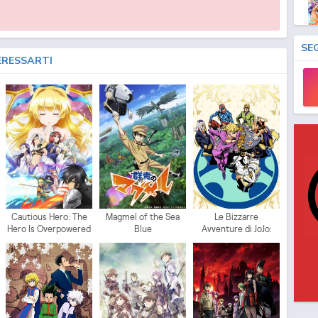
SE
ERESSARTI
Cautious Hero: The
Magmel of the Sea
Le Bizzarre
Hero Is Overpowered
Blue
Avventure di JoJo:
but Overly Cautious
Vento Aureo