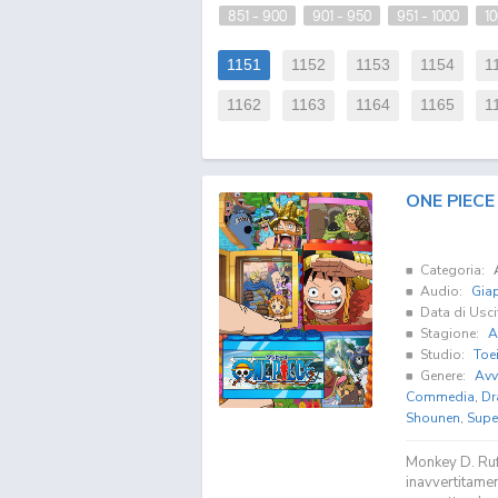
851 - 900
901 - 950
951 - 1000
10
1151
1152
1153
1154
1
1162
1163
1164
1165
1
ONE PIECE
Categoria:
Audio:
Gia
Data di Usci
Stagione:
A
Studio:
Toe
Genere:
Avv
Commedia
,
Dr
Shounen
,
Supe
Monkey D. Ruf
inavvertitamen