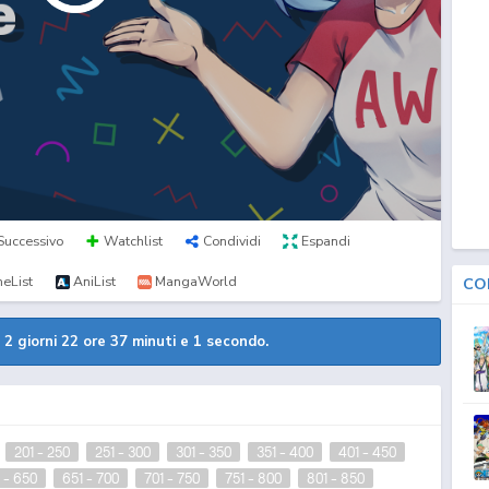
Successivo
Watchlist
Condividi
Espandi
eList
AniList
MangaWorld
CO
a
2 giorni 22 ore 37 minuti .
201 - 250
251 - 300
301 - 350
351 - 400
401 - 450
 - 650
651 - 700
701 - 750
751 - 800
801 - 850