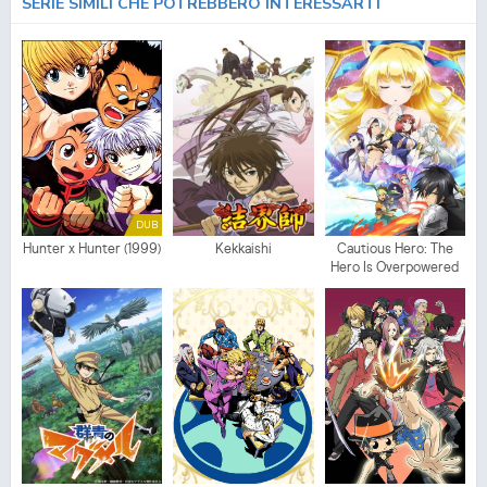
SERIE SIMILI CHE POTREBBERO INTERESSARTI
DUB
Hunter x Hunter (1999)
Kekkaishi
Cautious Hero: The
Hero Is Overpowered
but Overly Cautious