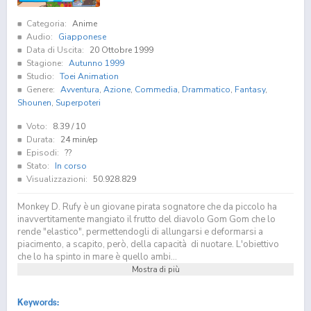
Categoria:
Anime
Audio:
Giapponese
Data di Uscita:
20 Ottobre 1999
Stagione:
Autunno 1999
Studio:
Toei Animation
Genere:
Avventura
,
Azione
,
Commedia
,
Drammatico
,
Fantasy
,
Shounen
,
Superpoteri
Voto:
8.39
/ 10
Durata:
24 min/ep
Episodi:
??
Stato:
In corso
Visualizzazioni:
50.928.829
Monkey D. Rufy è un giovane pirata sognatore che da piccolo ha
inavvertitamente mangiato il frutto del diavolo Gom Gom che lo
rende "elastico", permettendogli di allungarsi e deformarsi a
piacimento, a scapito, però, della capacità di nuotare. L'obiettivo
che lo ha spinto in mare è quello ambi...
Mostra di più
Keywords: