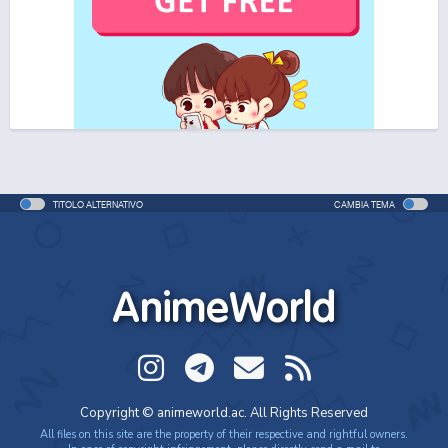
One Piece Movie 06: Omatsuri Danshaku to Himitsu
no Shima (ITA)
Movie - 2005 - 1h e 31 min/ep
One Piece Movie 06: Omatsuri Danshaku to Himitsu
no Shima
Movie - 2005 - 1h e 31 min/ep
TITOLO ALTERNATIVO
CAMBIA TEMA
One Piece: Le avventure del detective Cappello di
Paglia
Special - 2005 - 42 min/ep
AnimeWorld
One Piece: Le avventure del detective Cappello di
Paglia (ITA)
Special - 2005 - 42 min/ep
One Piece Movie 07: Karakuri-jou no Mecha Kyohei
Copyright © animeworld.ac. All Rights Reserved
Movie - 2006 - 1h e 34 min/ep
All files on this site are the property of their respective and rightful owners.