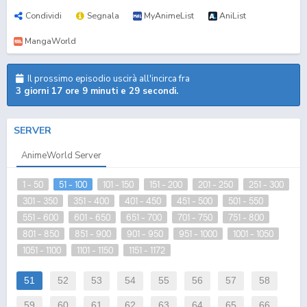
Condividi
Segnala
MyAnimeList
AniList
MangaWorld
Il prossimo episodio uscirà all'incirca fra
3 giorni 17 ore 9 minuti e 29 secondi.
SERVER
AnimeWorld Server
1 - 50
51 - 100
101 - 150
151 - 200
201 - 250
251 - 300
301 - 350
351 - 400
401 - 450
451 - 500
501 - 550
551 - 600
601 - 650
651 - 700
701 - 750
751 - 800
801 - 850
851 - 900
901 - 950
951 - 1000
1001 - 1050
1051 - 1100
1101 - 1150
1151 - 1172
51
52
53
54
55
56
57
58
59
60
61
62
63
64
65
66