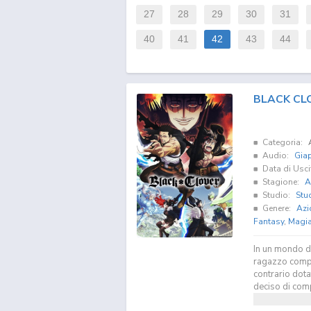
27
28
29
30
31
40
41
42
43
44
BLACK CL
Categoria:
Audio:
Gia
Data di Usci
Stagione:
A
Studio:
Stud
Genere:
Azi
Fantasy
,
Magi
In un mondo do
ragazzo compl
contrario dota
deciso di compe