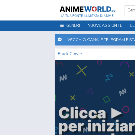
LA TUA FONTE ILLIMITATA DI ANIME
GENERI
NUOVE AGGIUNTE
UL
IL VECCHIO CANALE TELEGRAM È S
Black Clover