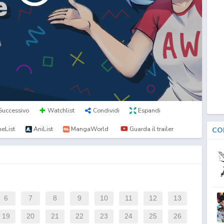
Successivo
Watchlist
Condividi
Espandi
eList
AniList
MangaWorld
Guarda il trailer
CO
6
7
8
9
10
11
12
13
19
20
21
22
23
24
25
26