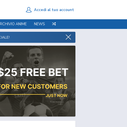
Accedi al tuo account
RCHIVIO ANIME
NEWS
IALE!