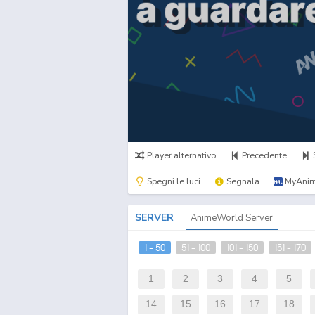
Player alternativo
Precedente
Spegni le luci
Segnala
MyAnim
SERVER
AnimeWorld Server
1 - 50
51 - 100
101 - 150
151 - 170
1
2
3
4
5
14
15
16
17
18