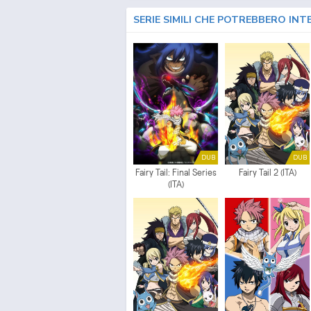
SERIE SIMILI CHE POTREBBERO INT
DUB
DUB
Fairy Tail: Final Series
Fairy Tail 2 (ITA)
(ITA)