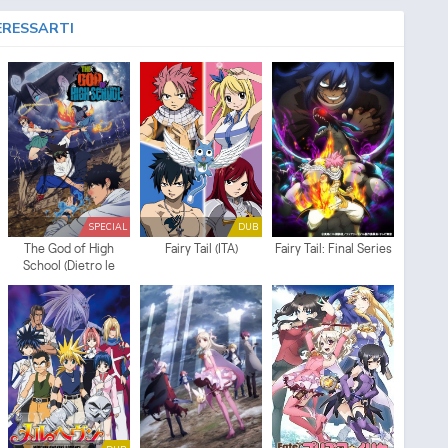
ERESSARTI
SPECIAL
DUB
The God of High
Fairy Tail (ITA)
Fairy Tail: Final Series
School (Dietro le
quinte)