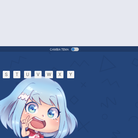
CAMBIA TEMA
S
T
U
V
W
X
Y