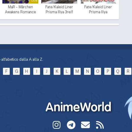
DUB
MaR - Märchen
Fate/Kaleid Liner
Fate/Kaleid Liner
Awakens Romance
Prisma Illya 3rei!!
Prisma Illya
(ITA)
alfabetico dalla A alla Z.
F
G
H
I
J
K
L
M
N
O
P
Q
R
AnimeWorld