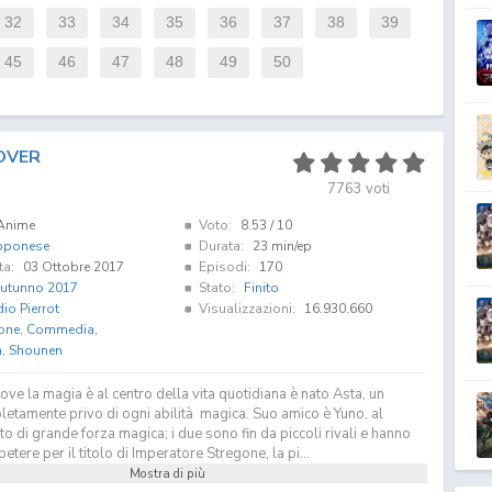
32
33
34
35
36
37
38
39
45
46
47
48
49
50
OVER
7763
voti
Anime
Voto:
8.53
/ 10
pponese
Durata:
23 min/ep
ta:
03 Ottobre 2017
Episodi:
170
utunno 2017
Stato:
Finito
io Pierrot
Visualizzazioni:
16.930.660
one
,
Commedia
,
a
,
Shounen
ve la magia è al centro della vita quotidiana è nato Asta, un
etamente privo di ogni abilità magica. Suo amico è Yuno, al
to di grande forza magica; i due sono fin da piccoli rivali e hanno
tere per il titolo di Imperatore Stregone, la pi...
Mostra di più