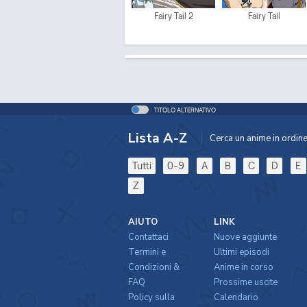
Fairy Tail 2
Fairy Tail
TITOLO ALTERNATIVO
Lista A-Z
Cerca un anime in ordine 
Tutti
0-9
A
B
C
D
E
Z
AIUTO
LINK
Contattaci
Nuove aggiunte
Termini e
Ultimi episodi
Condizioni &
Anime in corso
FAQ
Prossime uscite
Policy sulla
Calendario