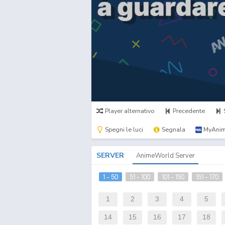
Player alternativo
Precedente
Spegni le luci
Segnala
MyAnim
SERVER
AnimeWorld Server
1 - 50
51 - 100
101 - 150
151 - 170
1
2
3
4
5
14
15
16
17
18