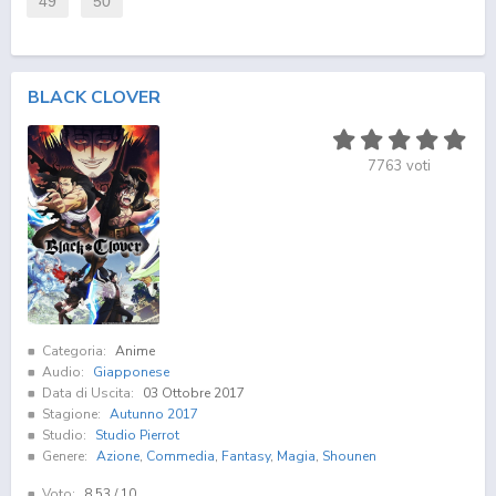
49
50
BLACK CLOVER
7763
voti
Categoria:
Anime
Audio:
Giapponese
Data di Uscita:
03 Ottobre 2017
Stagione:
Autunno 2017
Studio:
Studio Pierrot
Genere:
Azione
,
Commedia
,
Fantasy
,
Magia
,
Shounen
Voto:
8.53
/ 10