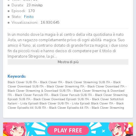
Durata:
23 min/ep
Episodi:
170
Stato:
Finito
Visualizzazioni:
16.930.645
In un mondo dove la magia è al centro della vita quotidiana è nato
Asta, un ragazzo completamente privo di ogni abilità magica. Suo
amico è Yuno, al contrario dotato di grande forza magica; i due sono
fin da piccoli rivali e hanno deciso di competere per il titolo di
Imperatore Stregone, la pi...
Mostra di più
Keywords:
Black Clover SUB ITA - Black Clover ITA - Black Clover Streaming SUB ITA - Black
Clover Download SUB ITA - Black Clover Streaming ITA - Black Clover Download ITA -
Black Clover Streaming & Download SUB ITA - Black Clover Streaming & Download
ITA - Black Clover Fansub ITA - Black Clover Fansub SUB ITA - Black Clover Streaming
Episodi SUB ITA - Black Clover Download Episodi SUB ITA - Black Clover Sottotitoli
Italiani - Lista Episodi Black Clover SUB ITA - Lista Episodi Black Clover ITA - Black
Clover Episodio
44
SUB ITA - Black Clover Episodio
44
ITA - Black Clover Streaming
Episodio
44
SUB ITA - Black Clover Streaming Episodio
44
ITA - Black Clover
Download Episodio
44
SUB ITA - Black Clover Download Episodio
44
ITA