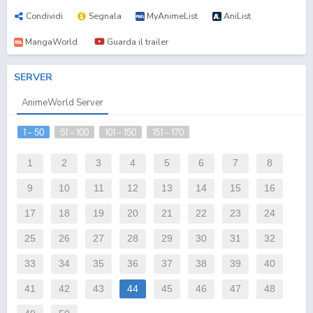
Condividi
Segnala
MyAnimeList
AniList
MangaWorld
Guarda il trailer
SERVER
AnimeWorld Server
1 - 50
51 - 100
101 - 150
151 - 170
1
2
3
4
5
6
7
8
9
10
11
12
13
14
15
16
17
18
19
20
21
22
23
24
25
26
27
28
29
30
31
32
33
34
35
36
37
38
39
40
41
42
43
44
45
46
47
48