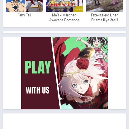
DUB
Fairy Tail
MaR - Märchen
Fate/Kaleid Liner
Awakens Romance
Prisma Illya 3rei!!
(ITA)