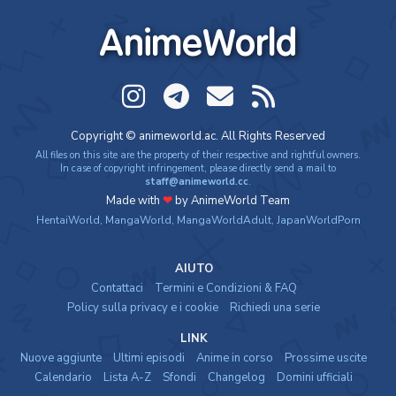
AnimeWorld
Copyright © animeworld.ac. All Rights Reserved
All files on this site are the property of their respective and rightful owners.
In case of copyright infringement, please directly send a mail to
staff@animeworld.cc
.
Made with
❤
by AnimeWorld Team
HentaiWorld
,
MangaWorld
,
MangaWorldAdult
,
JapanWorldPorn
AIUTO
Contattaci
Termini e Condizioni & FAQ
Policy sulla privacy e i cookie
Richiedi una serie
LINK
Nuove aggiunte
Ultimi episodi
Anime in corso
Prossime uscite
Calendario
Lista A-Z
Sfondi
Changelog
Domini ufficiali