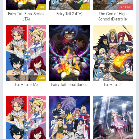
DUB
DUB
SPECIAL
Fairy Tail: Final Series
Fairy Tail 2 (ITA)
The God of High
(ITA)
School (Dietro le
quinte)
DUB
Fairy Tail (ITA)
Fairy Tail: Final Series
Fairy Tail 2