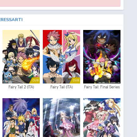
ERESSARTI
DUB
DUB
Fairy Tail 2 (ITA)
Fairy Tail (ITA)
Fairy Tail: Final Series