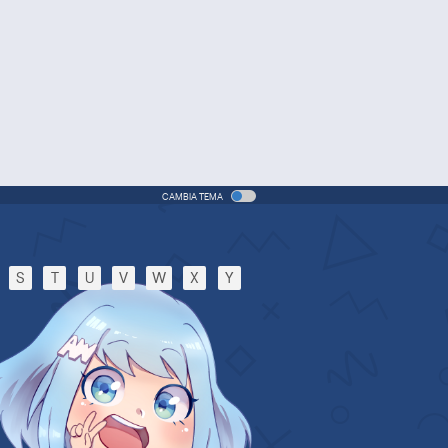
CAMBIA TEMA
S
T
U
V
W
X
Y