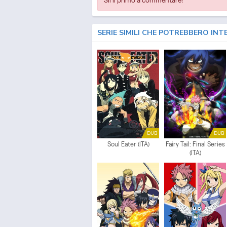
SERIE SIMILI CHE POTREBBERO INT
DUB
DUB
Soul Eater (ITA)
Fairy Tail: Final Series
(ITA)