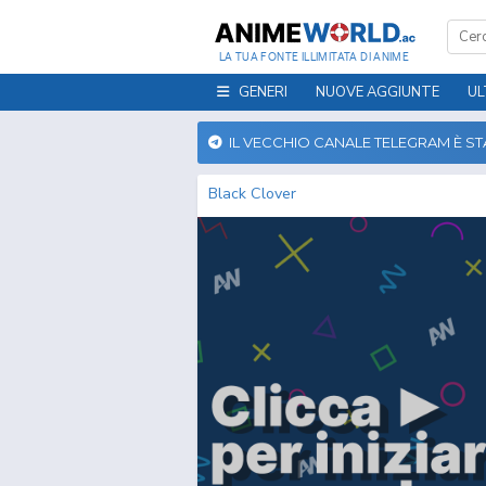
LA TUA FONTE ILLIMITATA DI ANIME
GENERI
NUOVE AGGIUNTE
UL
IL VECCHIO CANALE TELEGRAM È S
Black Clover