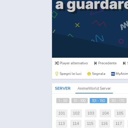
Player alternativo
Precedente
Spegni le luci
Segnala
MyAnim
SERVER
AnimeWorld Server
1 - 50
51 - 100
101 - 150
151 - 170
101
102
103
104
105
113
114
115
116
117