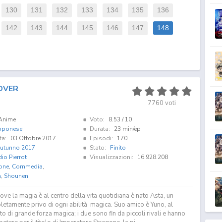
130
131
132
133
134
135
136
142
143
144
145
146
147
148
OVER
7760
voti
Anime
Voto:
8.53
/ 10
pponese
Durata:
23 min/ep
ta:
03 Ottobre 2017
Episodi:
170
utunno 2017
Stato:
Finito
io Pierrot
Visualizzazioni:
16.928.208
one
,
Commedia
,
a
,
Shounen
ve la magia è al centro della vita quotidiana è nato Asta, un
etamente privo di ogni abilità magica. Suo amico è Yuno, al
to di grande forza magica; i due sono fin da piccoli rivali e hanno