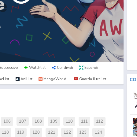
Successivo
Watchlist
Condividi
Espandi
eList
AniList
MangaWorld
Guarda il trailer
CO
106
107
108
109
110
111
112
118
119
120
121
122
123
124