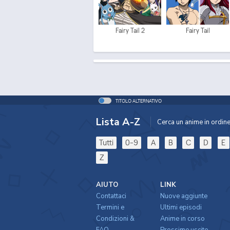
Fairy Tail 2
Fairy Tail
TITOLO ALTERNATIVO
Lista A-Z
Cerca un anime in ordine 
Tutti
0-9
A
B
C
D
E
Z
AIUTO
LINK
Contattaci
Nuove aggiunte
Termini e
Ultimi episodi
Condizioni &
Anime in corso
FAQ
Prossime uscite