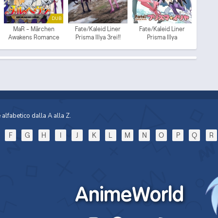
DUB
MaR - Märchen
Fate/Kaleid Liner
Fate/Kaleid Liner
Awakens Romance
Prisma Illya 3rei!!
Prisma Illya
(ITA)
alfabetico dalla A alla Z.
F
G
H
I
J
K
L
M
N
O
P
Q
R
AnimeWorld