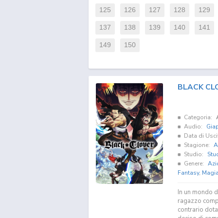
125
126
127
128
129
137
138
139
140
141
149
150
BLACK CL
Categoria:
Audio:
Gia
Data di Usci
Stagione:
A
Studio:
Stud
Genere:
Azi
Fantasy
,
Magi
In un mondo do
ragazzo compl
contrario dota