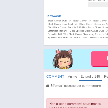
deciso di compe
Keywords:
Black Clover SUB ITA - Black Clover ITA - Black Clove
Black Clover Download ITA - Black Clover Streaming 
ITA - Black Clover Fansub SUB ITA - Black Clover Str
Sottotitoli Italiani - Lista Episodi Black Clover SUB IT
Episodio
148
ITA - Black Clover Streaming Episodio
14
Episodio
148
SUB ITA - Black Clover Download Episod
COMMENTI
Anime
Episodio
148
Re
Effettua l'accesso per commentare.
Non ci sono commenti attualmente!
Sii il primo a commentare!