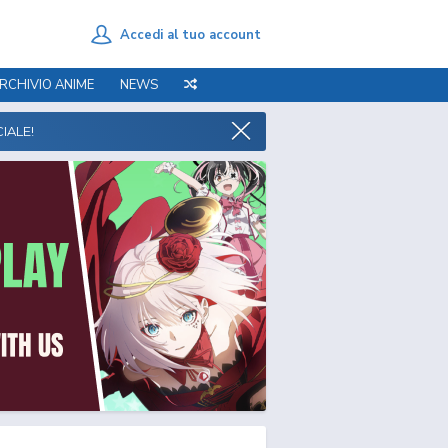
Accedi al tuo account
RCHIVIO ANIME
NEWS
IALE!