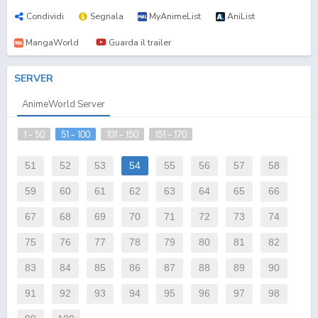
Condividi
Segnala
MyAnimeList
AniList
MangaWorld
Guarda il trailer
SERVER
AnimeWorld Server
1 - 50
51 - 100
101 - 150
151 - 170
51
52
53
54
55
56
57
58
59
60
61
62
63
64
65
66
67
68
69
70
71
72
73
74
75
76
77
78
79
80
81
82
83
84
85
86
87
88
89
90
91
92
93
94
95
96
97
98