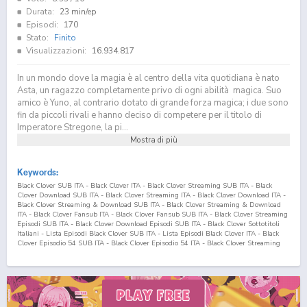
Durata:
23 min/ep
Episodi:
170
Stato:
Finito
Visualizzazioni:
16.934.817
In un mondo dove la magia è al centro della vita quotidiana è nato
Asta, un ragazzo completamente privo di ogni abilità magica. Suo
amico è Yuno, al contrario dotato di grande forza magica; i due sono
fin da piccoli rivali e hanno deciso di competere per il titolo di
Imperatore Stregone, la pi...
Mostra di più
Keywords:
Black Clover SUB ITA - Black Clover ITA - Black Clover Streaming SUB ITA - Black
Clover Download SUB ITA - Black Clover Streaming ITA - Black Clover Download ITA -
Black Clover Streaming & Download SUB ITA - Black Clover Streaming & Download
ITA - Black Clover Fansub ITA - Black Clover Fansub SUB ITA - Black Clover Streaming
Episodi SUB ITA - Black Clover Download Episodi SUB ITA - Black Clover Sottotitoli
Italiani - Lista Episodi Black Clover SUB ITA - Lista Episodi Black Clover ITA - Black
Clover Episodio
54
SUB ITA - Black Clover Episodio
54
ITA - Black Clover Streaming
Episodio
54
SUB ITA - Black Clover Streaming Episodio
54
ITA - Black Clover
Download Episodio
54
SUB ITA - Black Clover Download Episodio
54
ITA