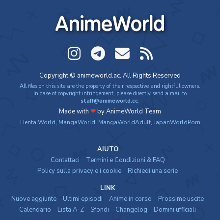
AnimeWorld
Copyright © animeworld.ac. All Rights Reserved
All files on this site are the property of their respective and rightful owners.
In case of copyright infringement, please directly send a mail to
staff@animeworld.cc
.
Made with
❤
by AnimeWorld Team
HentaiWorld
,
MangaWorld
,
MangaWorldAdult
,
JapanWorldPorn
AIUTO
Contattaci
Termini e Condizioni & FAQ
Policy sulla privacy e i cookie
Richiedi una serie
LINK
Nuove aggiunte
Ultimi episodi
Anime in corso
Prossime uscite
Calendario
Lista A-Z
Sfondi
Changelog
Domini ufficiali