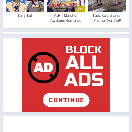
DUB
Fairy Tail
MaR - Märchen
Fate/Kaleid Liner
Awakens Romance
Prisma Illya 3rei!!
(ITA)