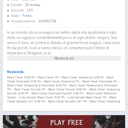
Durata:
23 min/ep
Episodi:
170
Stato:
Finito
Visualizzazioni:
16.936.726
In un mondo dove la magia è al centro della vita quotidiana è nato
Asta, un ragazzo completamente privo di ogni abilità magica. Suo
amico è Yuno, al contrario dotato di grande forza magica; i due sono
fin da piccoli rivali e hanno deciso di competere per il titolo di
Imperatore Stregone, la pi...
Mostra di più
Keywords:
Black Clover SUB ITA - Black Clover ITA - Black Clover Streaming SUB ITA - Black
Clover Download SUB ITA - Black Clover Streaming ITA - Black Clover Download ITA -
Black Clover Streaming & Download SUB ITA - Black Clover Streaming & Download
ITA - Black Clover Fansub ITA - Black Clover Fansub SUB ITA - Black Clover Streaming
Episodi SUB ITA - Black Clover Download Episodi SUB ITA - Black Clover Sottotitoli
Italiani - Lista Episodi Black Clover SUB ITA - Lista Episodi Black Clover ITA - Black
Clover Episodio
147
SUB ITA - Black Clover Episodio
147
ITA - Black Clover Streaming
Episodio
147
SUB ITA - Black Clover Streaming Episodio
147
ITA - Black Clover
Download Episodio
147
SUB ITA - Black Clover Download Episodio
147
ITA