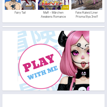
DUB
Fairy Tail
MaR - Märchen
Fate/Kaleid Liner
Awakens Romance
Prisma Illya 3rei!!
(ITA)