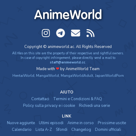
AnimeWorld
Copyright © animeworld.ac. All Rights Reserved
All files on this site are the property of their respective and rightful owners.
In case of copyright infringement, please directly send a mail to
staff@animeworld.cc
.
Made with
❤
by AnimeWorld Team
HentaiWorld
,
MangaWorld
,
MangaWorldAdult
,
JapanWorldPorn
AIUTO
Contattaci
Termini e Condizioni & FAQ
Policy sulla privacy e i cookie
Richiedi una serie
LINK
Nuove aggiunte
Ultimi episodi
Anime in corso
Prossime uscite
Calendario
Lista A-Z
Sfondi
Changelog
Domini ufficiali