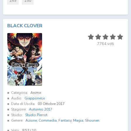
149
150
BLACK CLOVER
7764
voti
Categoria:
Anime
Audio:
Giapponese
Data di Uscita:
03 Ottobre 2017
Stagione:
Autunno 2017
Studio:
Studio Pierrot
Genere:
Azione
,
Commedia
,
Fantasy
,
Magia
,
Shounen
Voto:
8.53
/ 10