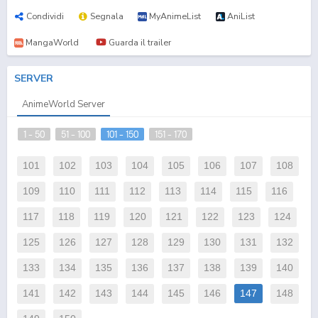
Condividi
Segnala
MyAnimeList
AniList
MangaWorld
Guarda il trailer
SERVER
AnimeWorld Server
1 - 50
51 - 100
101 - 150
151 - 170
101
102
103
104
105
106
107
108
109
110
111
112
113
114
115
116
117
118
119
120
121
122
123
124
125
126
127
128
129
130
131
132
133
134
135
136
137
138
139
140
141
142
143
144
145
146
147
148