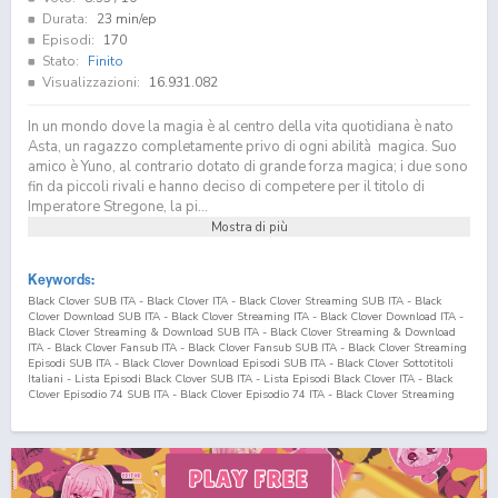
Durata:
23 min/ep
Episodi:
170
Stato:
Finito
Visualizzazioni:
16.931.082
In un mondo dove la magia è al centro della vita quotidiana è nato
Asta, un ragazzo completamente privo di ogni abilità magica. Suo
amico è Yuno, al contrario dotato di grande forza magica; i due sono
fin da piccoli rivali e hanno deciso di competere per il titolo di
Imperatore Stregone, la pi...
Mostra di più
Keywords:
Black Clover SUB ITA - Black Clover ITA - Black Clover Streaming SUB ITA - Black
Clover Download SUB ITA - Black Clover Streaming ITA - Black Clover Download ITA -
Black Clover Streaming & Download SUB ITA - Black Clover Streaming & Download
ITA - Black Clover Fansub ITA - Black Clover Fansub SUB ITA - Black Clover Streaming
Episodi SUB ITA - Black Clover Download Episodi SUB ITA - Black Clover Sottotitoli
Italiani - Lista Episodi Black Clover SUB ITA - Lista Episodi Black Clover ITA - Black
Clover Episodio
74
SUB ITA - Black Clover Episodio
74
ITA - Black Clover Streaming
Episodio
74
SUB ITA - Black Clover Streaming Episodio
74
ITA - Black Clover
Download Episodio
74
SUB ITA - Black Clover Download Episodio
74
ITA