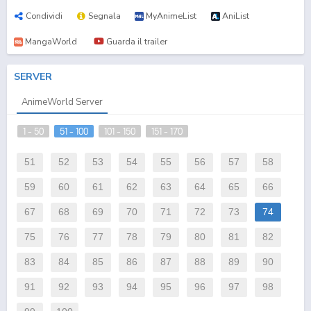
Condividi
Segnala
MyAnimeList
AniList
MangaWorld
Guarda il trailer
SERVER
AnimeWorld Server
1 - 50
51 - 100
101 - 150
151 - 170
51
52
53
54
55
56
57
58
59
60
61
62
63
64
65
66
67
68
69
70
71
72
73
74
75
76
77
78
79
80
81
82
83
84
85
86
87
88
89
90
91
92
93
94
95
96
97
98