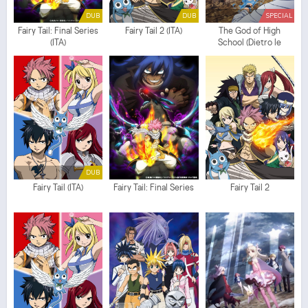
DUB
DUB
SPECIAL
Fairy Tail: Final Series
Fairy Tail 2 (ITA)
The God of High
(ITA)
School (Dietro le
quinte)
DUB
Fairy Tail (ITA)
Fairy Tail: Final Series
Fairy Tail 2