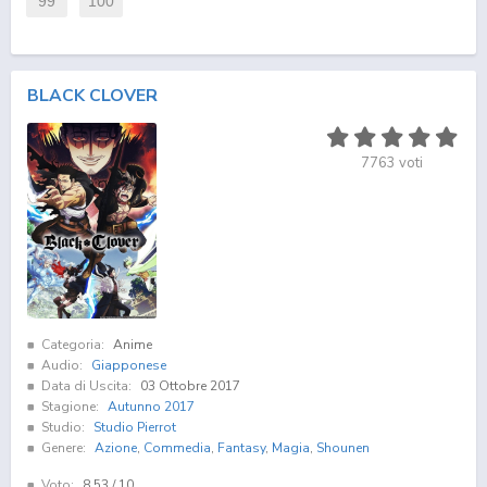
99
100
BLACK CLOVER
7763
voti
Categoria:
Anime
Audio:
Giapponese
Data di Uscita:
03 Ottobre 2017
Stagione:
Autunno 2017
Studio:
Studio Pierrot
Genere:
Azione
,
Commedia
,
Fantasy
,
Magia
,
Shounen
Voto:
8.53
/ 10