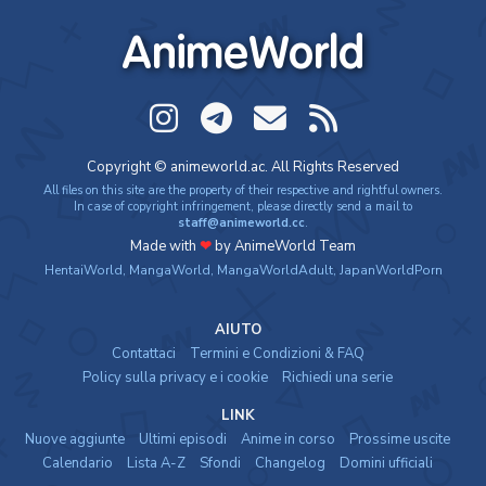
AnimeWorld
Copyright © animeworld.ac. All Rights Reserved
All files on this site are the property of their respective and rightful owners.
In case of copyright infringement, please directly send a mail to
staff@animeworld.cc
.
Made with
❤
by AnimeWorld Team
HentaiWorld
,
MangaWorld
,
MangaWorldAdult
,
JapanWorldPorn
AIUTO
Contattaci
Termini e Condizioni & FAQ
Policy sulla privacy e i cookie
Richiedi una serie
LINK
Nuove aggiunte
Ultimi episodi
Anime in corso
Prossime uscite
Calendario
Lista A-Z
Sfondi
Changelog
Domini ufficiali