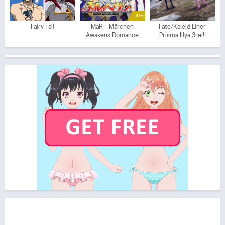
DUB
Fairy Tail
MaR - Märchen
Fate/Kaleid Liner
Awakens Romance
Prisma Illya 3rei!!
(ITA)