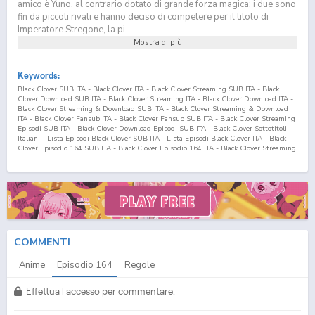
amico è Yuno, al contrario dotato di grande forza magica; i due sono
fin da piccoli rivali e hanno deciso di competere per il titolo di
Imperatore Stregone, la pi...
Mostra di più
Keywords:
Black Clover SUB ITA - Black Clover ITA - Black Clover Streaming SUB ITA - Black
Clover Download SUB ITA - Black Clover Streaming ITA - Black Clover Download ITA -
Black Clover Streaming & Download SUB ITA - Black Clover Streaming & Download
ITA - Black Clover Fansub ITA - Black Clover Fansub SUB ITA - Black Clover Streaming
Episodi SUB ITA - Black Clover Download Episodi SUB ITA - Black Clover Sottotitoli
Italiani - Lista Episodi Black Clover SUB ITA - Lista Episodi Black Clover ITA - Black
Clover Episodio
164
SUB ITA - Black Clover Episodio
164
ITA - Black Clover Streaming
Episodio
164
SUB ITA - Black Clover Streaming Episodio
164
ITA - Black Clover
Download Episodio
164
SUB ITA - Black Clover Download Episodio
164
ITA
COMMENTI
Anime
Episodio
164
Regole
Effettua l'accesso per commentare.