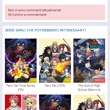
Non ci sono commenti attualmente!
Sii il primo a commentare!
SERIE SIMILI CHE POTREBBERO INTERESSARTI
DUB
DUB
SPECIAL
Fairy Tail: Final Series
Fairy Tail 2 (ITA)
The God of High
(ITA)
School (Dietro le
quinte)