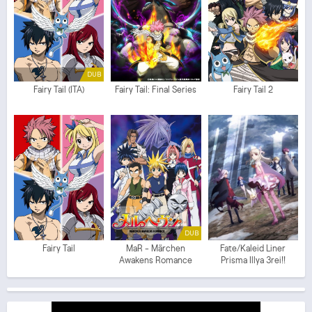
DUB
Fairy Tail (ITA)
Fairy Tail: Final Series
Fairy Tail 2
DUB
Fairy Tail
MaR - Märchen
Fate/Kaleid Liner
Awakens Romance
Prisma Illya 3rei!!
(ITA)