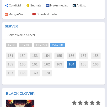
Condividi
Segnala
MyAnimeList
AniList
MangaWorld
Guarda il trailer
SERVER
AnimeWorld Server
1 - 50
51 - 100
101 - 150
151 - 170
151
152
153
154
155
156
157
158
159
160
161
162
163
164
165
166
167
168
169
170
BLACK CLOVER