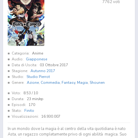
7762
voti
Categoria:
Anime
Audio:
Giapponese
Data di Uscita:
03 Ottobre 2017
Stagione:
Autunno 2017
Studio:
Studio Pierrot
Genere:
Azione
,
Commedia
,
Fantasy
,
Magia
,
Shounen
Voto:
8.53
/ 10
Durata:
23 min/ep
Episodi:
170
Stato:
Finito
Visualizzazioni:
16.930.007
In un mondo dove la magia è al centro della vita quotidiana è nato
Asta, un ragazzo completamente privo di ogni abilità magica. Suo