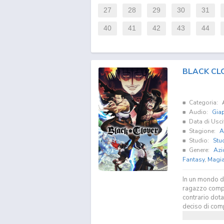
27
28
29
30
31
40
41
42
43
44
BLACK CL
Categoria:
Audio:
Gia
Data di Usci
Stagione:
A
Studio:
Stud
Genere:
Azi
Fantasy
,
Magi
In un mondo do
ragazzo compl
contrario dota
deciso di compe