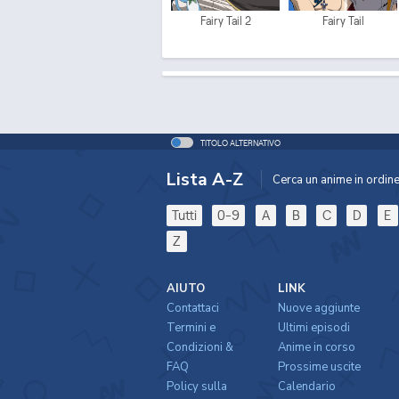
Fairy Tail 2
Fairy Tail
TITOLO ALTERNATIVO
Lista A-Z
Cerca un anime in ordine 
Tutti
0-9
A
B
C
D
E
Z
AIUTO
LINK
Contattaci
Nuove aggiunte
Termini e
Ultimi episodi
Condizioni &
Anime in corso
FAQ
Prossime uscite
Policy sulla
Calendario