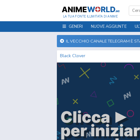
LA TUA FONTE ILLIMITATA DI ANIME
GENERI
NUOVE AGGIUNTE
UL
IL VECCHIO CANALE TELEGRAM È S
Black Clover