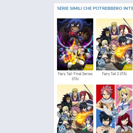
SERIE SIMILI CHE POTREBBERO INT
DUB
DUB
Fairy Tail: Final Series
Fairy Tail 2 (ITA)
(ITA)