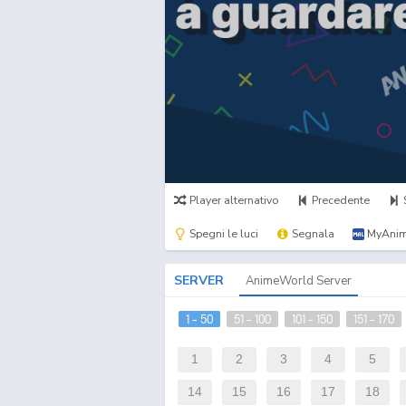
Player alternativo
Precedente
Spegni le luci
Segnala
MyAnim
SERVER
AnimeWorld Server
1 - 50
51 - 100
101 - 150
151 - 170
1
2
3
4
5
14
15
16
17
18