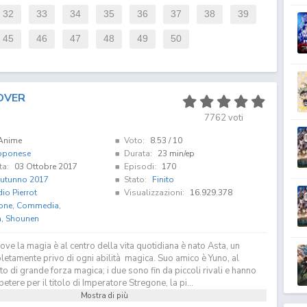
32
33
34
35
36
37
38
39
45
46
47
48
49
50
OVER
7762
voti
Anime
Voto:
8.53
/ 10
pponese
Durata:
23 min/ep
ta:
03 Ottobre 2017
Episodi:
170
utunno 2017
Stato:
Finito
io Pierrot
Visualizzazioni:
16.929.378
one
,
Commedia
,
a
,
Shounen
ve la magia è al centro della vita quotidiana è nato Asta, un
etamente privo di ogni abilità magica. Suo amico è Yuno, al
to di grande forza magica; i due sono fin da piccoli rivali e hanno
tere per il titolo di Imperatore Stregone, la pi...
Mostra di più