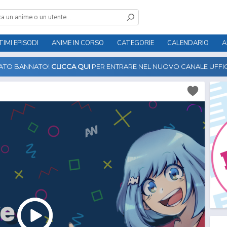
TIMI EPISODI
ANIME IN CORSO
CATEGORIE
CALENDARIO
A
TATO BANNATO!
CLICCA QUI
PER ENTRARE NEL NUOVO CANALE UFFIC