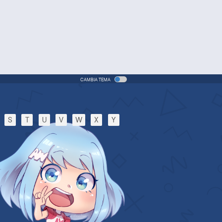
CAMBIA TEMA
S
T
U
V
W
X
Y