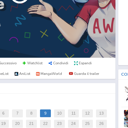
Successivo
Watchlist
Condividi
Espandi
eList
AniList
MangaWorld
Guarda il trailer
CO
6
7
8
9
10
11
12
13
19
20
21
22
23
24
25
26