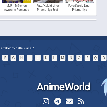
DUB
MaR - Märchen
Fate/Kaleid Liner
Fate/Kaleid Liner
Awakens Romance
Prisma Illya 3rei!!
Prisma Illya
(ITA)
alfabetico dalla A alla Z.
F
G
H
I
J
K
L
M
N
O
P
Q
R
AnimeWorld