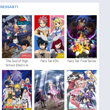
ERESSARTI
SPECIAL
DUB
The God of High
Fairy Tail (ITA)
Fairy Tail: Final Series
School (Dietro le
quinte)