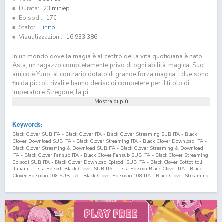
Durata:
23 min/ep
Episodi:
170
Stato:
Finito
Visualizzazioni:
16.933.386
In un mondo dove la magia è al centro della vita quotidiana è nato
Asta, un ragazzo completamente privo di ogni abilità magica. Suo
amico è Yuno, al contrario dotato di grande forza magica; i due sono
fin da piccoli rivali e hanno deciso di competere per il titolo di
Imperatore Stregone, la pi...
Mostra di più
Keywords:
Black Clover SUB ITA - Black Clover ITA - Black Clover Streaming SUB ITA - Black
Clover Download SUB ITA - Black Clover Streaming ITA - Black Clover Download ITA -
Black Clover Streaming & Download SUB ITA - Black Clover Streaming & Download
ITA - Black Clover Fansub ITA - Black Clover Fansub SUB ITA - Black Clover Streaming
Episodi SUB ITA - Black Clover Download Episodi SUB ITA - Black Clover Sottotitoli
Italiani - Lista Episodi Black Clover SUB ITA - Lista Episodi Black Clover ITA - Black
Clover Episodio
108
SUB ITA - Black Clover Episodio
108
ITA - Black Clover Streaming
Episodio
108
SUB ITA - Black Clover Streaming Episodio
108
ITA - Black Clover
Download Episodio
108
SUB ITA - Black Clover Download Episodio
108
ITA