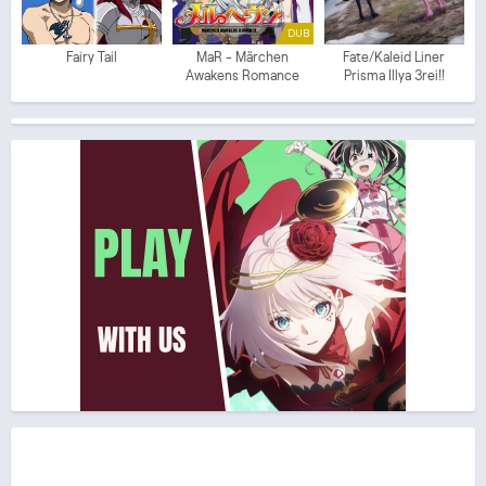
DUB
Fairy Tail
MaR - Märchen
Fate/Kaleid Liner
Awakens Romance
Prisma Illya 3rei!!
(ITA)