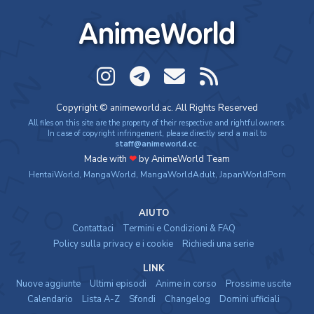
AnimeWorld
Copyright © animeworld.ac. All Rights Reserved
All files on this site are the property of their respective and rightful owners.
In case of copyright infringement, please directly send a mail to
staff@animeworld.cc
.
Made with
❤
by AnimeWorld Team
HentaiWorld
,
MangaWorld
,
MangaWorldAdult
,
JapanWorldPorn
AIUTO
Contattaci
Termini e Condizioni & FAQ
Policy sulla privacy e i cookie
Richiedi una serie
LINK
Nuove aggiunte
Ultimi episodi
Anime in corso
Prossime uscite
Calendario
Lista A-Z
Sfondi
Changelog
Domini ufficiali