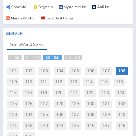
Condividi
Segnala
MyAnimeList
AniList
MangaWorld
Guarda il trailer
SERVER
AnimeWorld Server
1 - 50
51 - 100
101 - 150
151 - 170
101
102
103
104
105
106
107
108
109
110
111
112
113
114
115
116
117
118
119
120
121
122
123
124
125
126
127
128
129
130
131
132
133
134
135
136
137
138
139
140
141
142
143
144
145
146
147
148