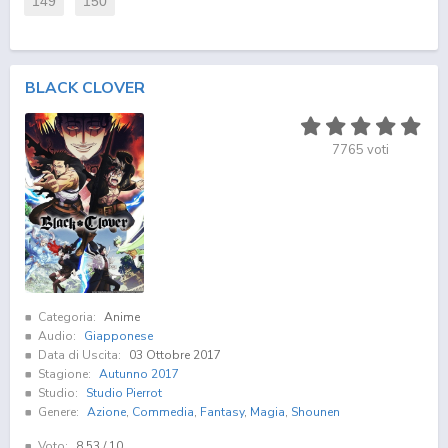
149
150
BLACK CLOVER
7765
voti
Categoria:
Anime
Audio:
Giapponese
Data di Uscita:
03 Ottobre 2017
Stagione:
Autunno 2017
Studio:
Studio Pierrot
Genere:
Azione
,
Commedia
,
Fantasy
,
Magia
,
Shounen
Voto:
8.53
/ 10