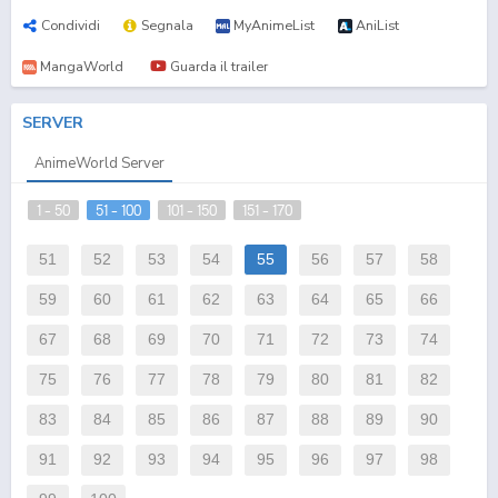
Condividi
Segnala
MyAnimeList
AniList
MangaWorld
Guarda il trailer
SERVER
AnimeWorld Server
1 - 50
51 - 100
101 - 150
151 - 170
51
52
53
54
55
56
57
58
59
60
61
62
63
64
65
66
67
68
69
70
71
72
73
74
75
76
77
78
79
80
81
82
83
84
85
86
87
88
89
90
91
92
93
94
95
96
97
98