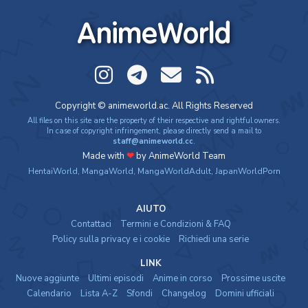
AnimeWorld
Copyright © animeworld.ac. All Rights Reserved
All files on this site are the property of their respective and rightful owners.
In case of copyright infringement, please directly send a mail to
staff@animeworld.cc
.
Made with
❤
by AnimeWorld Team
HentaiWorld
,
MangaWorld
,
MangaWorldAdult
,
JapanWorldPorn
AIUTO
Contattaci
Termini e Condizioni & FAQ
Policy sulla privacy e i cookie
Richiedi una serie
LINK
Nuove aggiunte
Ultimi episodi
Anime in corso
Prossime uscite
Calendario
Lista A-Z
Sfondi
Changelog
Domini ufficiali