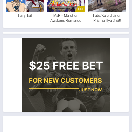
DUB
Fairy Tail
MaR - Märchen
Fate/Kaleid Liner
Awakens Romance
Prisma Illya 3rei!!
(ITA)