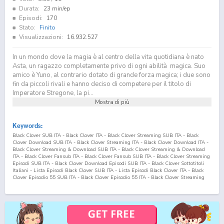
Durata:
23 min/ep
Episodi:
170
Stato:
Finito
Visualizzazioni:
16.932.527
In un mondo dove la magia è al centro della vita quotidiana è nato
Asta, un ragazzo completamente privo di ogni abilità magica. Suo
amico è Yuno, al contrario dotato di grande forza magica; i due sono
fin da piccoli rivali e hanno deciso di competere per il titolo di
Imperatore Stregone, la pi...
Mostra di più
Keywords:
Black Clover SUB ITA - Black Clover ITA - Black Clover Streaming SUB ITA - Black
Clover Download SUB ITA - Black Clover Streaming ITA - Black Clover Download ITA -
Black Clover Streaming & Download SUB ITA - Black Clover Streaming & Download
ITA - Black Clover Fansub ITA - Black Clover Fansub SUB ITA - Black Clover Streaming
Episodi SUB ITA - Black Clover Download Episodi SUB ITA - Black Clover Sottotitoli
Italiani - Lista Episodi Black Clover SUB ITA - Lista Episodi Black Clover ITA - Black
Clover Episodio
55
SUB ITA - Black Clover Episodio
55
ITA - Black Clover Streaming
Episodio
55
SUB ITA - Black Clover Streaming Episodio
55
ITA - Black Clover
Download Episodio
55
SUB ITA - Black Clover Download Episodio
55
ITA