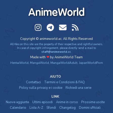
AnimeWorld
Copyright © animeworld.ac. All Rights Reserved
All files on this site are the property of their respective and rightful owners.
In case of copyright infringement, please directly send a mail to
staff@animeworld.cc
.
Made with
❤
by AnimeWorld Team
HentaiWorld
,
MangaWorld
,
MangaWorldAdult
,
JapanWorldPorn
AIUTO
Contattaci
Termini e Condizioni & FAQ
Policy sulla privacy e i cookie
Richiedi una serie
LINK
Nuove aggiunte
Ultimi episodi
Anime in corso
Prossime uscite
Calendario
Lista A-Z
Sfondi
Changelog
Domini ufficiali