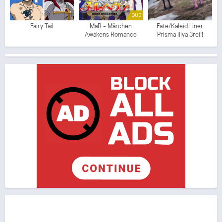
DUB
Fairy Tail
MaR - Märchen
Fate/Kaleid Liner
Awakens Romance
Prisma Illya 3rei!!
(ITA)