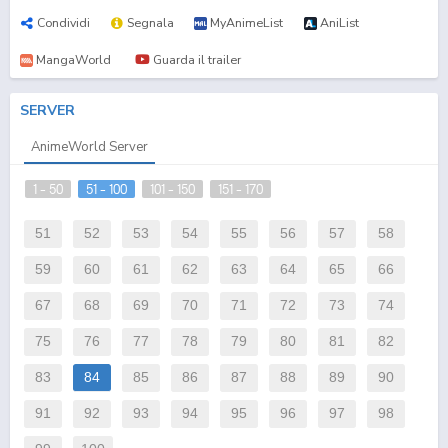
Condividi
Segnala
MyAnimeList
AniList
MangaWorld
Guarda il trailer
SERVER
AnimeWorld Server
1 - 50
51 - 100
101 - 150
151 - 170
51
52
53
54
55
56
57
58
59
60
61
62
63
64
65
66
67
68
69
70
71
72
73
74
75
76
77
78
79
80
81
82
83
84
85
86
87
88
89
90
91
92
93
94
95
96
97
98