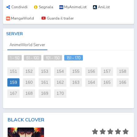
Condividi
Segnala
MyAnimeList
AniList
MangaWorld
Guarda il trailer
SERVER
AnimeWorld Server
1 - 50
51 - 100
101 - 150
151 - 170
151
152
153
154
155
156
157
158
159
160
161
162
163
164
165
166
167
168
169
170
BLACK CLOVER