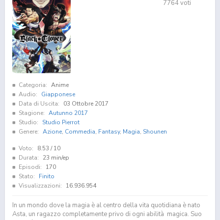
7764
voti
Categoria:
Anime
Audio:
Giapponese
Data di Uscita:
03 Ottobre 2017
Stagione:
Autunno 2017
Studio:
Studio Pierrot
Genere:
Azione
,
Commedia
,
Fantasy
,
Magia
,
Shounen
Voto:
8.53
/ 10
Durata:
23 min/ep
Episodi:
170
Stato:
Finito
Visualizzazioni:
16.936.954
In un mondo dove la magia è al centro della vita quotidiana è nato
Asta, un ragazzo completamente privo di ogni abilità magica. Suo