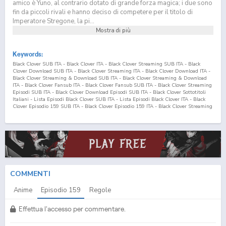
amico è Yuno, al contrario dotato di grande forza magica; i due sono
fin da piccoli rivali e hanno deciso di competere per il titolo di
Imperatore Stregone, la pi...
Mostra di più
Keywords:
Black Clover SUB ITA - Black Clover ITA - Black Clover Streaming SUB ITA - Black
Clover Download SUB ITA - Black Clover Streaming ITA - Black Clover Download ITA -
Black Clover Streaming & Download SUB ITA - Black Clover Streaming & Download
ITA - Black Clover Fansub ITA - Black Clover Fansub SUB ITA - Black Clover Streaming
Episodi SUB ITA - Black Clover Download Episodi SUB ITA - Black Clover Sottotitoli
Italiani - Lista Episodi Black Clover SUB ITA - Lista Episodi Black Clover ITA - Black
Clover Episodio
159
SUB ITA - Black Clover Episodio
159
ITA - Black Clover Streaming
Episodio
159
SUB ITA - Black Clover Streaming Episodio
159
ITA - Black Clover
Download Episodio
159
SUB ITA - Black Clover Download Episodio
159
ITA
COMMENTI
Anime
Episodio
159
Regole
Effettua l'accesso per commentare.