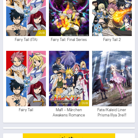
DUB
Fairy Tail (ITA)
Fairy Tail: Final Series
Fairy Tail 2
DUB
Fairy Tail
MaR - Märchen
Fate/Kaleid Liner
Awakens Romance
Prisma Illya 3rei!!
(ITA)