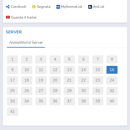
Condividi
Segnala
MyAnimeList
AniList
Guarda il trailer
SERVER
AnimeWorld Server
1
2
3
4
5
6
7
8
9
10
11
12
13
14
15
16
17
18
19
20
21
22
23
24
25
26
27
28
29
30
31
32
33
34
35
36
37
38
39
40
41