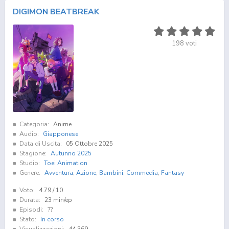
DIGIMON BEATBREAK
198
voti
Categoria:
Anime
Audio:
Giapponese
Data di Uscita:
05 Ottobre 2025
Stagione:
Autunno 2025
Studio:
Toei Animation
Genere:
Avventura
,
Azione
,
Bambini
,
Commedia
,
Fantasy
Voto:
4.79
/ 10
Durata:
23 min/ep
Episodi:
??
Stato:
In corso
Visualizzazioni:
44.369