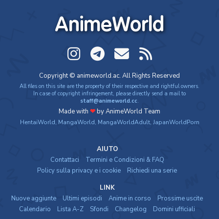
Digimon Adventure: Last Evolution Kizuna
AnimeWorld
Movie - 2020 - 1h e 34 min/ep
Digimon Adventure (2020)
Anime - 2020 - 24 min/ep
Copyright © animeworld.ac. All Rights Reserved
All files on this site are the property of their respective and rightful owners.
Digimon Ghost Game
In case of copyright infringement, please directly send a mail to
staff@animeworld.cc
.
Anime - 2021 - 23 min/ep
Made with
❤
by AnimeWorld Team
HentaiWorld
,
MangaWorld
,
MangaWorldAdult
,
JapanWorldPorn
AIUTO
Contattaci
Termini e Condizioni & FAQ
Policy sulla privacy e i cookie
Richiedi una serie
LINK
Nuove aggiunte
Ultimi episodi
Anime in corso
Prossime uscite
Calendario
Lista A-Z
Sfondi
Changelog
Domini ufficiali