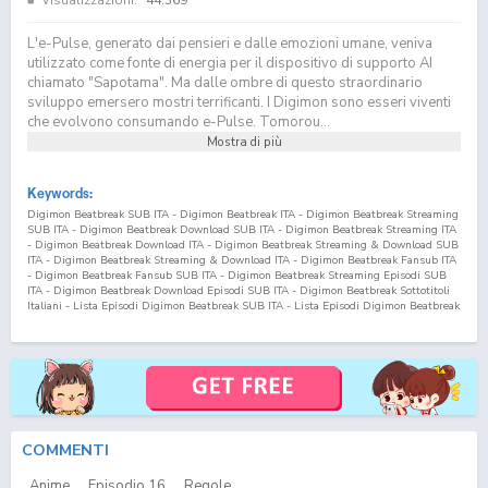
L'e-Pulse, generato dai pensieri e dalle emozioni umane, veniva
utilizzato come fonte di energia per il dispositivo di supporto AI
chiamato "Sapotama". Ma dalle ombre di questo straordinario
sviluppo emersero mostri terrificanti. I Digimon sono esseri viventi
che evolvono consumando e-Pulse. Tomorou...
Mostra di più
Keywords:
Digimon Beatbreak SUB ITA - Digimon Beatbreak ITA - Digimon Beatbreak Streaming
SUB ITA - Digimon Beatbreak Download SUB ITA - Digimon Beatbreak Streaming ITA
- Digimon Beatbreak Download ITA - Digimon Beatbreak Streaming & Download SUB
ITA - Digimon Beatbreak Streaming & Download ITA - Digimon Beatbreak Fansub ITA
- Digimon Beatbreak Fansub SUB ITA - Digimon Beatbreak Streaming Episodi SUB
ITA - Digimon Beatbreak Download Episodi SUB ITA - Digimon Beatbreak Sottotitoli
Italiani - Lista Episodi Digimon Beatbreak SUB ITA - Lista Episodi Digimon Beatbreak
ITA - Digimon Beatbreak Episodio
16
SUB ITA - Digimon Beatbreak Episodio
16
ITA -
Digimon Beatbreak Streaming Episodio
16
SUB ITA - Digimon Beatbreak Streaming
Episodio
16
ITA - Digimon Beatbreak Download Episodio
16
SUB ITA - Digimon
Beatbreak Download Episodio
16
ITA
COMMENTI
Anime
Episodio
16
Regole