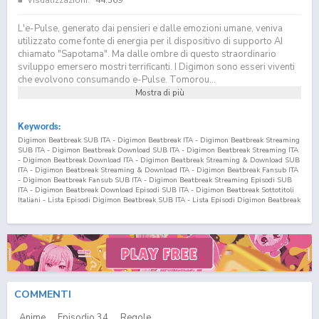
L'e-Pulse, generato dai pensieri e dalle emozioni umane, veniva
utilizzato come fonte di energia per il dispositivo di supporto AI
chiamato "Sapotama". Ma dalle ombre di questo straordinario
sviluppo emersero mostri terrificanti. I Digimon sono esseri viventi
che evolvono consumando e-Pulse. Tomorou...
Mostra di più
Keywords:
Digimon Beatbreak SUB ITA - Digimon Beatbreak ITA - Digimon Beatbreak Streaming
SUB ITA - Digimon Beatbreak Download SUB ITA - Digimon Beatbreak Streaming ITA
- Digimon Beatbreak Download ITA - Digimon Beatbreak Streaming & Download SUB
ITA - Digimon Beatbreak Streaming & Download ITA - Digimon Beatbreak Fansub ITA
- Digimon Beatbreak Fansub SUB ITA - Digimon Beatbreak Streaming Episodi SUB
ITA - Digimon Beatbreak Download Episodi SUB ITA - Digimon Beatbreak Sottotitoli
Italiani - Lista Episodi Digimon Beatbreak SUB ITA - Lista Episodi Digimon Beatbreak
ITA - Digimon Beatbreak Episodio
34
SUB ITA - Digimon Beatbreak Episodio
34
ITA -
Digimon Beatbreak Streaming Episodio
34
SUB ITA - Digimon Beatbreak Streaming
Episodio
34
ITA - Digimon Beatbreak Download Episodio
34
SUB ITA - Digimon
Beatbreak Download Episodio
34
ITA
COMMENTI
Anime
Episodio
34
Regole