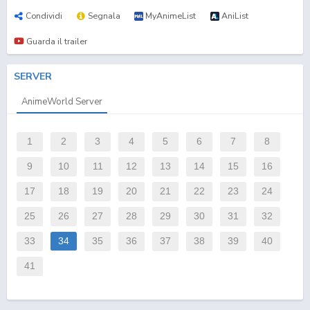
Condividi
Segnala
MyAnimeList
AniList
Guarda il trailer
SERVER
AnimeWorld Server
1
2
3
4
5
6
7
8
9
10
11
12
13
14
15
16
17
18
19
20
21
22
23
24
25
26
27
28
29
30
31
32
33
34
35
36
37
38
39
40
41