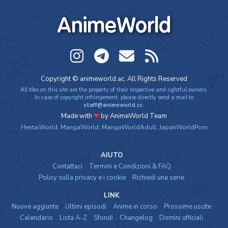
Digimon Adventure: Last Evolution Kizuna
AnimeWorld
Movie - 2020 - 1h e 34 min/ep
Digimon Adventure (2020)
Anime - 2020 - 24 min/ep
Copyright © animeworld.ac. All Rights Reserved
All files on this site are the property of their respective and rightful owners.
Digimon Ghost Game
In case of copyright infringement, please directly send a mail to
staff@animeworld.cc
.
Anime - 2021 - 23 min/ep
Made with
❤
by AnimeWorld Team
HentaiWorld
,
MangaWorld
,
MangaWorldAdult
,
JapanWorldPorn
AIUTO
Contattaci
Termini e Condizioni & FAQ
Policy sulla privacy e i cookie
Richiedi una serie
LINK
Nuove aggiunte
Ultimi episodi
Anime in corso
Prossime uscite
Calendario
Lista A-Z
Sfondi
Changelog
Domini ufficiali