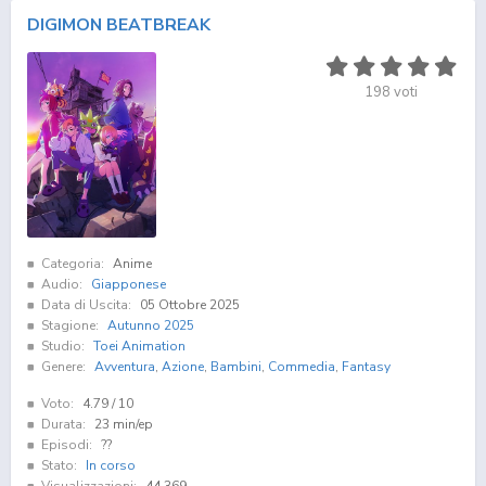
DIGIMON BEATBREAK
198
voti
Categoria:
Anime
Audio:
Giapponese
Data di Uscita:
05 Ottobre 2025
Stagione:
Autunno 2025
Studio:
Toei Animation
Genere:
Avventura
,
Azione
,
Bambini
,
Commedia
,
Fantasy
Voto:
4.79
/ 10
Durata:
23 min/ep
Episodi:
??
Stato:
In corso
Visualizzazioni:
44.369