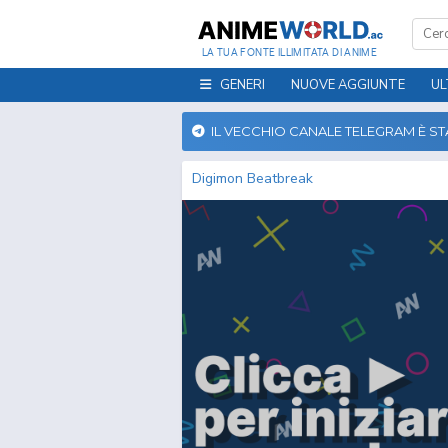
LA TUA FONTE ILLIMITATA DI ANIME
GENERI
NUOVE AGGIUNTE
UL
IL VECCHIO CANALE TELEGRAM È S
Digimon Beatbreak