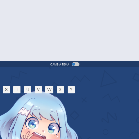
Kyousei
Movie - 2017 - 1h e 36 min/ep
Digimon Adventure tri. 6:
Bokura no Mirai
Movie - 2018 - 1h e 38 min/ep
Digimon Adventure: Last
Evolution Kizuna
Movie - 2020 - 1h e 34 min/ep
CAMBIA TEMA
Digimon Adventure (2020)
Anime - 2020 - 24 min/ep
S
T
U
V
W
X
Y
Digimon Ghost Game
Anime - 2021 - 23 min/ep