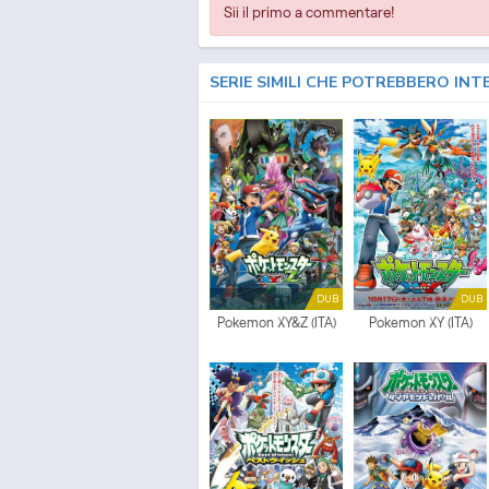
Sii il primo a commentare!
SERIE SIMILI CHE POTREBBERO INT
DUB
DUB
Pokemon XY&Z (ITA)
Pokemon XY (ITA)