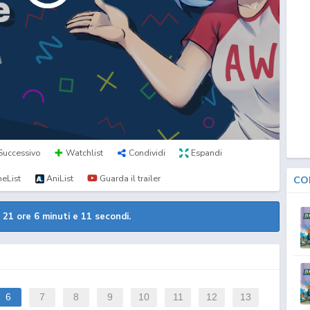
Successivo
Watchlist
Condividi
Espandi
eList
AniList
Guarda il trailer
CO
a
21 ore 6 minuti e 11 secondi.
6
7
8
9
10
11
12
13