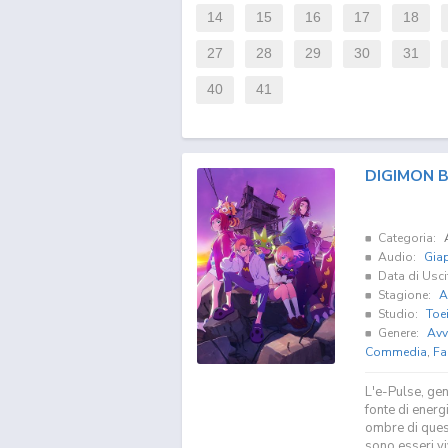
14
15
16
17
18
27
28
29
30
31
40
41
DIGIMON 
Categoria:
Audio:
Gia
Data di Usci
Stagione:
A
Studio:
Toe
Genere:
Avv
Commedia
,
Fa
L'e-Pulse, gen
fonte di energ
ombre di quest
sono esseri v