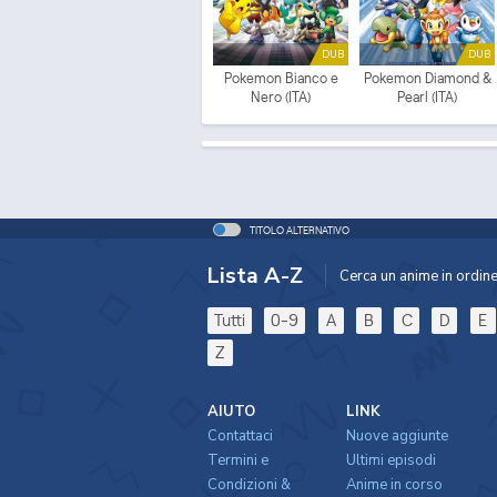
DUB
DUB
Pokemon Bianco e
Pokemon Diamond &
Nero (ITA)
Pearl (ITA)
TITOLO ALTERNATIVO
Lista A-Z
Cerca un anime in ordine 
Tutti
0-9
A
B
C
D
E
Z
AIUTO
LINK
Contattaci
Nuove aggiunte
Termini e
Ultimi episodi
Condizioni &
Anime in corso