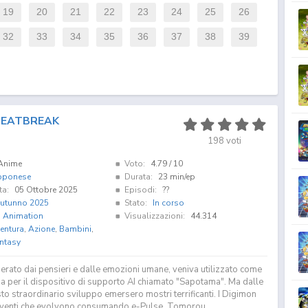
19
20
21
22
23
24
25
26
32
33
34
35
36
37
38
39
BEATBREAK
198
voti
Anime
Voto:
4.79
/ 10
pponese
Durata:
23 min/ep
ta:
05 Ottobre 2025
Episodi:
??
utunno 2025
Stato:
In corso
i Animation
Visualizzazioni:
44.314
entura
,
Azione
,
Bambini
,
ntasy
erato dai pensieri e dalle emozioni umane, veniva utilizzato come
ia per il dispositivo di supporto AI chiamato "Sapotama". Ma dalle
o straordinario sviluppo emersero mostri terrificanti. I Digimon
iventi che evolvono consumando e-Pulse. Tomorou...