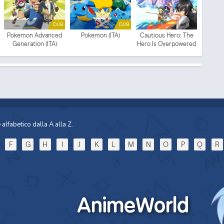
DUB
DUB
Pokemon Advanced
Pokemon (ITA)
Cautious Hero: The
Generation (ITA)
Hero Is Overpowered
but Overly Cautious
alfabetico dalla A alla Z.
F
G
H
I
J
K
L
M
N
O
P
Q
R
AnimeWorld