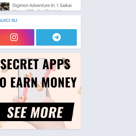
Digimon Adventure tri. 1: Saikai
Movie - 2015 - 1h e 29 min/ep
GUICI SU
Digimon Adventure tri. 2: Ketsui
Movie - 2016 - 1h e 28 min/ep
Digimon Adventure tri. 3:
Kokuhaku
Movie - 2016 - 1h e 45 min/ep
Digimon Universe: Appli
Monsters
Anime - 2016 - 24 min/ep
Digimon Adventure tri. 4:
Soushitsu
Movie - 2017 - 1h e 22 min/ep
Digimon Adventure tri. 5: