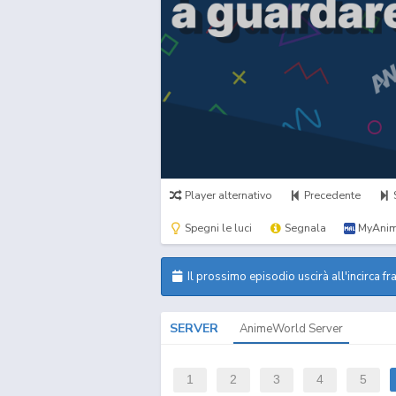
Player alternativo
Precedente
Spegni le luci
Segnala
MyAnim
Il prossimo episodio uscirà all'incirca fr
SERVER
AnimeWorld Server
1
2
3
4
5