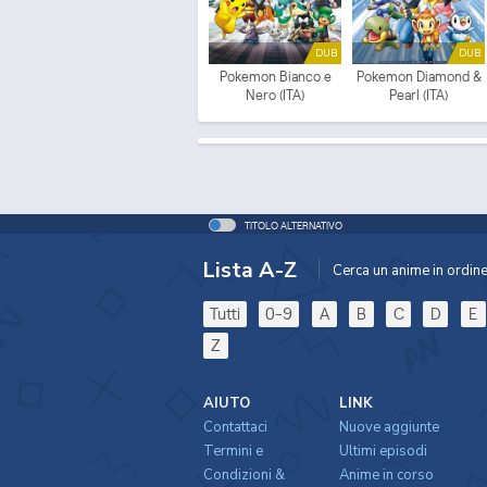
DUB
DUB
Pokemon Bianco e
Pokemon Diamond &
Nero (ITA)
Pearl (ITA)
TITOLO ALTERNATIVO
Lista A-Z
Cerca un anime in ordine 
Tutti
0-9
A
B
C
D
E
Z
AIUTO
LINK
Contattaci
Nuove aggiunte
Termini e
Ultimi episodi
Condizioni &
Anime in corso