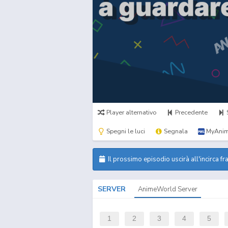
Player alternativo
Precedente
Spegni le luci
Segnala
MyAnim
Il prossimo episodio uscirà all'incirca fr
SERVER
AnimeWorld Server
1
2
3
4
5