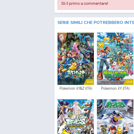
Sii il primo a commentare!
SERIE SIMILI CHE POTREBBERO INT
DUB
DUB
Pokemon XY&Z (ITA)
Pokemon XY (ITA)