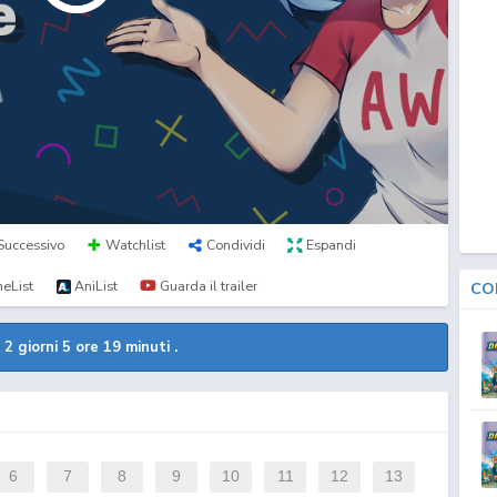
Successivo
Watchlist
Condividi
Espandi
eList
AniList
Guarda il trailer
CO
a
2 giorni 5 ore 18 minuti e 59 secondi.
6
7
8
9
10
11
12
13