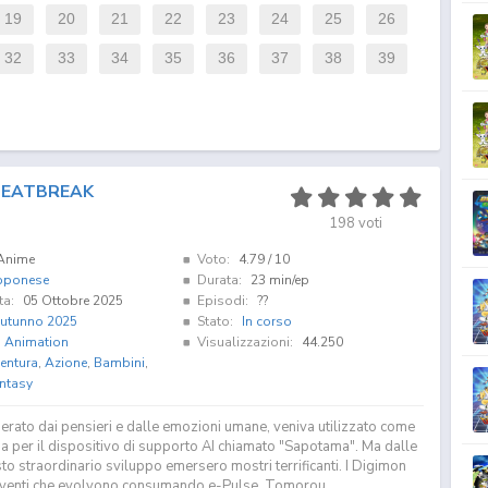
19
20
21
22
23
24
25
26
32
33
34
35
36
37
38
39
BEATBREAK
198
voti
Anime
Voto:
4.79
/ 10
pponese
Durata:
23 min/ep
ta:
05 Ottobre 2025
Episodi:
??
utunno 2025
Stato:
In corso
i Animation
Visualizzazioni:
44.250
entura
,
Azione
,
Bambini
,
ntasy
erato dai pensieri e dalle emozioni umane, veniva utilizzato come
ia per il dispositivo di supporto AI chiamato "Sapotama". Ma dalle
o straordinario sviluppo emersero mostri terrificanti. I Digimon
iventi che evolvono consumando e-Pulse. Tomorou...