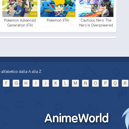
DUB
DUB
Pokemon Advanced
Pokemon (ITA)
Cautious Hero: The
Generation (ITA)
Hero Is Overpowered
but Overly Cautious
alfabetico dalla A alla Z.
F
G
H
I
J
K
L
M
N
O
P
Q
R
AnimeWorld