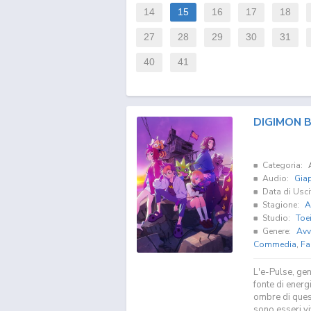
14
15
16
17
18
27
28
29
30
31
40
41
DIGIMON 
Categoria:
Audio:
Gia
Data di Usci
Stagione:
A
Studio:
Toe
Genere:
Avv
Commedia
,
Fa
L'e-Pulse, gen
fonte di energ
ombre di quest
sono esseri v