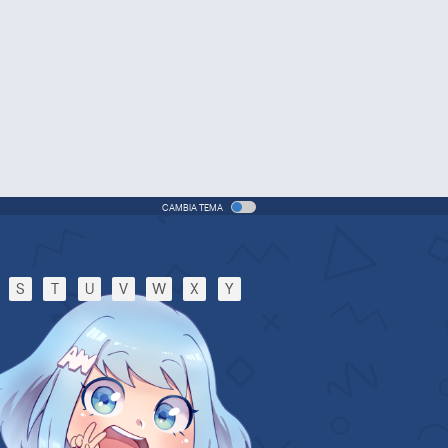
Kyousei
Movie - 2017 - 1h e 36 min/ep
Digimon Adventure tri. 6:
Bokura no Mirai
Movie - 2018 - 1h e 38 min/ep
Digimon Adventure: Last
Evolution Kizuna
Movie - 2020 - 1h e 34 min/ep
CAMBIA TEMA
Digimon Adventure (2020)
Anime - 2020 - 24 min/ep
S
T
U
V
W
X
Y
Digimon Ghost Game
Anime - 2021 - 23 min/ep