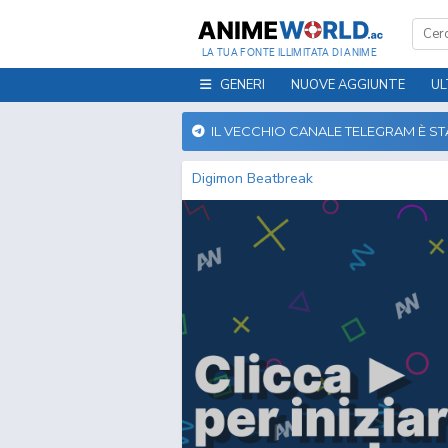
LA TUA FONTE ILLIMITATA DI ANIME
GENERI
NUOVE AGGIUNTE
UL
IL VECCHIO CANALE TELEGRAM È S
Digimon Beatbreak