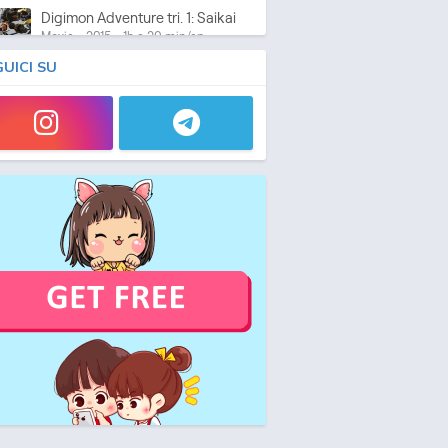
Digimon Adventure tri. 1: Saikai
Movie - 2015 - 1h e 29 min/ep
GUICI SU
Digimon Adventure tri. 2: Ketsui
Movie - 2016 - 1h e 28 min/ep
Digimon Adventure tri. 3:
Kokuhaku
Movie - 2016 - 1h e 45 min/ep
Digimon Universe: Appli
Monsters
Anime - 2016 - 24 min/ep
Digimon Adventure tri. 4:
Soushitsu
Movie - 2017 - 1h e 22 min/ep
Digimon Adventure tri. 5: