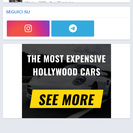
Movie - 2015 - 1h e 29 min/ep
SEGUICI SU
Digimon Adventure tri. 2: Ketsui
Movie - 2016 - 1h e 28 min/ep
Digimon Adventure tri. 3: Kokuhaku
Movie - 2016 - 1h e 45 min/ep
Digimon Universe: Appli Monsters
Anime - 2016 - 24 min/ep
Digimon Adventure tri. 4: Soushitsu
Movie - 2017 - 1h e 22 min/ep
Digimon Adventure tri. 5: Kyousei
Movie - 2017 - 1h e 36 min/ep