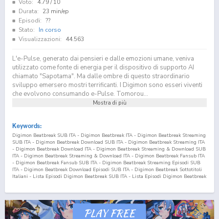
Voto:
4.79
/ 10
Durata:
23 min/ep
Episodi:
??
Stato:
In corso
Visualizzazioni:
44.563
L'e-Pulse, generato dai pensieri e dalle emozioni umane, veniva
utilizzato come fonte di energia per il dispositivo di supporto AI
chiamato "Sapotama". Ma dalle ombre di questo straordinario
sviluppo emersero mostri terrificanti. I Digimon sono esseri viventi
che evolvono consumando e-Pulse. Tomorou...
Mostra di più
Keywords:
Digimon Beatbreak SUB ITA - Digimon Beatbreak ITA - Digimon Beatbreak Streaming
SUB ITA - Digimon Beatbreak Download SUB ITA - Digimon Beatbreak Streaming ITA
- Digimon Beatbreak Download ITA - Digimon Beatbreak Streaming & Download SUB
ITA - Digimon Beatbreak Streaming & Download ITA - Digimon Beatbreak Fansub ITA
- Digimon Beatbreak Fansub SUB ITA - Digimon Beatbreak Streaming Episodi SUB
ITA - Digimon Beatbreak Download Episodi SUB ITA - Digimon Beatbreak Sottotitoli
Italiani - Lista Episodi Digimon Beatbreak SUB ITA - Lista Episodi Digimon Beatbreak
ITA - Digimon Beatbreak Episodio
7
SUB ITA - Digimon Beatbreak Episodio
7
ITA -
Digimon Beatbreak Streaming Episodio
7
SUB ITA - Digimon Beatbreak Streaming
Episodio
7
ITA - Digimon Beatbreak Download Episodio
7
SUB ITA - Digimon
Beatbreak Download Episodio
7
ITA