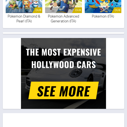
DUB
DUB
DUB
Pokemon Diamond &
Pokemon Advanced
Pokemon (ITA)
Pearl (ITA)
Generation (ITA)