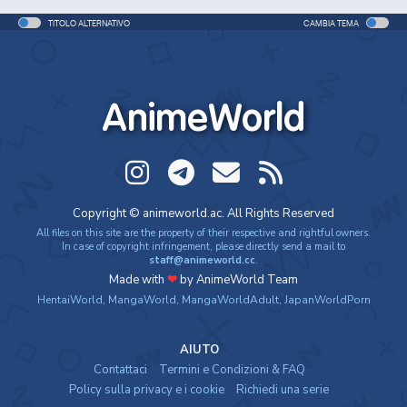
TITOLO ALTERNATIVO
Digimon Adventure tri. 6: Bokura no Mirai
CAMBIA TEMA
Movie - 2018 - 1h e 38 min/ep
Digimon Adventure: Last Evolution Kizuna
AnimeWorld
Movie - 2020 - 1h e 34 min/ep
Digimon Adventure (2020)
Anime - 2020 - 24 min/ep
Copyright © animeworld.ac. All Rights Reserved
All files on this site are the property of their respective and rightful owners.
Digimon Ghost Game
In case of copyright infringement, please directly send a mail to
staff@animeworld.cc
.
Anime - 2021 - 23 min/ep
Made with
❤
by AnimeWorld Team
HentaiWorld
,
MangaWorld
,
MangaWorldAdult
,
JapanWorldPorn
AIUTO
Contattaci
Termini e Condizioni & FAQ
Policy sulla privacy e i cookie
Richiedi una serie