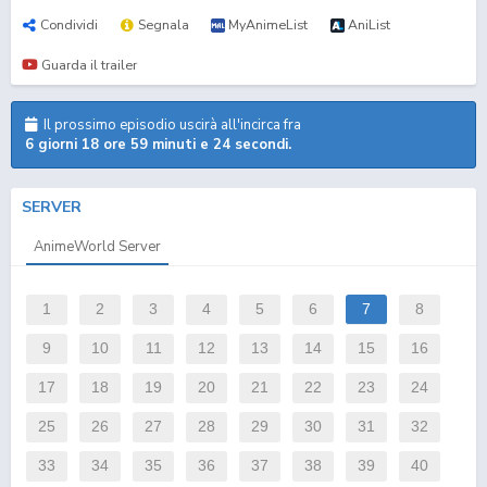
Condividi
Segnala
MyAnimeList
AniList
Guarda il trailer
Il prossimo episodio uscirà all'incirca fra
6 giorni 18 ore 59 minuti e 24 secondi.
SERVER
AnimeWorld Server
1
2
3
4
5
6
7
8
9
10
11
12
13
14
15
16
17
18
19
20
21
22
23
24
25
26
27
28
29
30
31
32
33
34
35
36
37
38
39
40