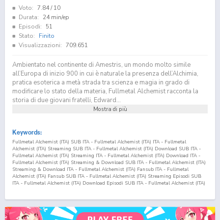
Voto:
7.84
/ 10
Durata:
24 min/ep
Episodi:
51
Stato:
Finito
Visualizzazioni:
709.651
Ambientato nel continente di Amestris, un mondo molto simile
all’Europa di inizio 900 in cui è naturale la presenza dell’Alchimia,
pratica esoterica a metà strada tra scienza e magia in grado di
modificare lo stato della materia, Fullmetal Alchemist racconta la
storia di due giovani fratelli, Edward...
Mostra di più
Keywords:
Fullmetal Alchemist (ITA) SUB ITA - Fullmetal Alchemist (ITA) ITA - Fullmetal
Alchemist (ITA) Streaming SUB ITA - Fullmetal Alchemist (ITA) Download SUB ITA -
Fullmetal Alchemist (ITA) Streaming ITA - Fullmetal Alchemist (ITA) Download ITA -
Fullmetal Alchemist (ITA) Streaming & Download SUB ITA - Fullmetal Alchemist (ITA)
Streaming & Download ITA - Fullmetal Alchemist (ITA) Fansub ITA - Fullmetal
Alchemist (ITA) Fansub SUB ITA - Fullmetal Alchemist (ITA) Streaming Episodi SUB
ITA - Fullmetal Alchemist (ITA) Download Episodi SUB ITA - Fullmetal Alchemist (ITA)
Sottotitoli Italiani - Lista Episodi Fullmetal Alchemist (ITA) SUB ITA - Lista Episodi
Fullmetal Alchemist (ITA) ITA - Fullmetal Alchemist (ITA) Episodio
44
SUB ITA -
Fullmetal Alchemist (ITA) Episodio
44
ITA - Fullmetal Alchemist (ITA) Streaming
Episodio
44
SUB ITA - Fullmetal Alchemist (ITA) Streaming Episodio
44
ITA -
Fullmetal Alchemist (ITA) Download Episodio
44
SUB ITA - Fullmetal Alchemist (ITA)