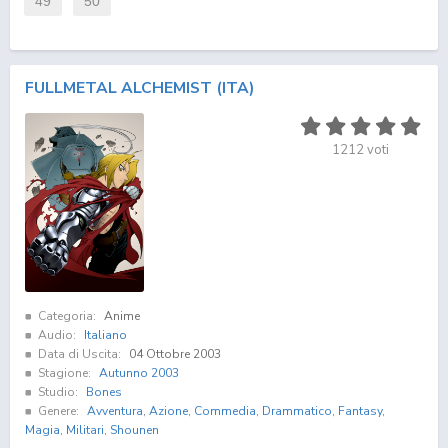
49
50
FULLMETAL ALCHEMIST (ITA)
1212
voti
Categoria:
Anime
Audio:
Italiano
Data di Uscita:
04 Ottobre 2003
Stagione:
Autunno 2003
Studio:
Bones
Genere:
Avventura
,
Azione
,
Commedia
,
Drammatico
,
Fantasy
,
Magia
,
Militari
,
Shounen