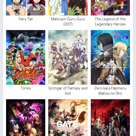
Fairy Tail
Mahoujin Guru Guru
The Legend of the
(2017)
Legendary Heroes
Toriko
Grimgar of Fantasy and
Zero kara Hajimeru
Ash
Mahou no Sho