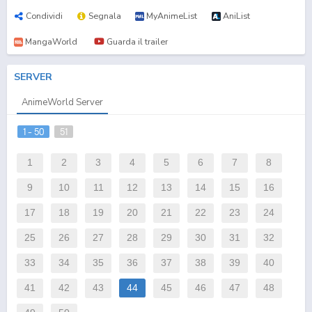
Condividi
Segnala
MyAnimeList
AniList
MangaWorld
Guarda il trailer
SERVER
AnimeWorld Server
1 - 50
51
1
2
3
4
5
6
7
8
9
10
11
12
13
14
15
16
17
18
19
20
21
22
23
24
25
26
27
28
29
30
31
32
33
34
35
36
37
38
39
40
41
42
43
44
45
46
47
48