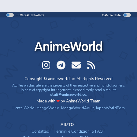
TITOLO ALTERNATIVO
CAMBIA TEMA
AnimeWorld
Copyright © animeworld.ac. All Rights Reserved
All files on this site are the property of their respective and rightful owners.
In case of copyright infringement, please directly send a mail to
staff@animeworld.cc
.
Made with
❤
by AnimeWorld Team
HentaiWorld
,
MangaWorld
,
MangaWorldAdult
,
JapanWorldPorn
AIUTO
Contattaci
Termini e Condizioni & FAQ