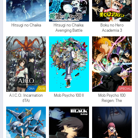
Hitsugi no Chaika
Hitsugi no Chaika:
Boku no Hero
Avenging Battle
Academia 3
ONA
DUB
SPECIAL
A.I.C.O.: Incarnation
Mob Psycho 100 II
Mob Psycho 100
(ITA)
Reigen: The
Miraculous Unknown
Psychic