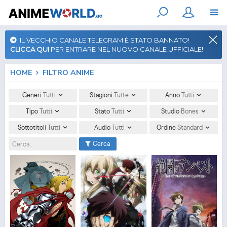
IL VECCHIO CANALE TELEGRAM È STATO BANNATO!
CLICCA QUI
PER ENTRARE NEL NUOVO CANALE UFFICIALE!
HOME
FILTRO ANIME
Generi
Tutti
Stagioni
Tutte
Anno
Tutti
Tipo
Tutti
Stato
Tutti
Studio
Bones
Sottotitoli
Tutti
Audio
Tutti
Ordine
Standard
Cerca