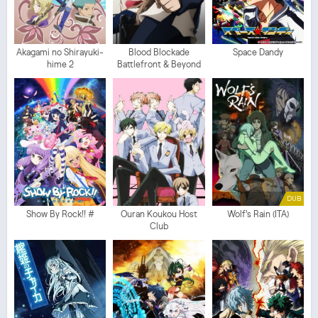
Akagami no Shirayuki-
Blood Blockade
Space Dandy
hime 2
Battlefront & Beyond
DUB
Show By Rock!! #
Ouran Koukou Host
Wolf's Rain (ITA)
Club