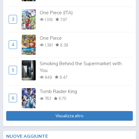
One Piece (ITA)
3
1.519
7.97
One Piece
4
1.391
8.39
Smoking Behind the Supermarket with
You
5
849
8.47
Tomb Raider King
6
762
6.70
Visualizza altro
NUOVE AGGIUNTE