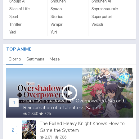
Shoujo Ai
Shounen
Shounen Ai
Slice of Life
Spazio
Soprannaturale
Sport
Storico
Superpoteri
Thriller
Vampiri
Veicoli
Yaoi
Yuri
TOP ANIME
Giorno
Settimana
Mese
From Overshadowed to Overpowered: Second
1
Reincarnation of a Talentless Sage
2.340
7.25
The Exiled Heavy Knight Knows How to
Game the System
2
2.171
7.06