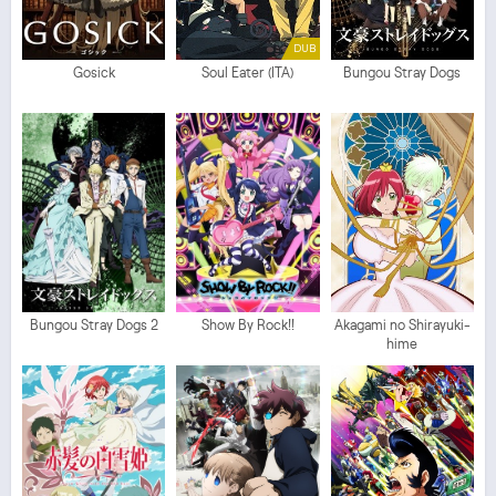
DUB
Gosick
Soul Eater (ITA)
Bungou Stray Dogs
Bungou Stray Dogs 2
Show By Rock!!
Akagami no Shirayuki-
hime