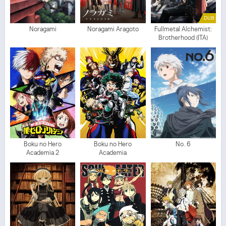
DUB
Noragami
Noragami Aragoto
Fullmetal Alchemist:
Brotherhood (ITA)
Boku no Hero
Boku no Hero
No. 6
Academia 2
Academia