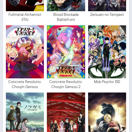
DUB
Fullmetal Alchemist
Blood Blockade
Zetsuen no Tempest
(ITA)
Battlefront
Concrete Revolutio:
Concrete Revolutio:
Mob Psycho 100
Choujin Gensou
Choujin Gensou 2