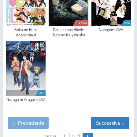
SPECIAL
OVA
Boku no Hero
Darker than Black:
Noragami OVA
Academia 4
Kuro no Keiyakusha
Gaiden
OVA
Noragami Aragoto OVA
Precedente
Successiva
pagina
di
5