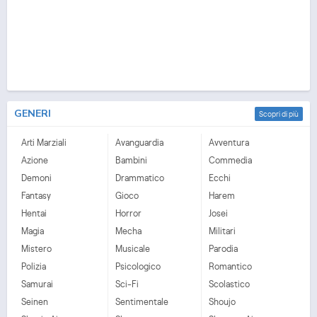
GENERI
Scopri di più
Arti Marziali
Avanguardia
Avventura
Azione
Bambini
Commedia
Demoni
Drammatico
Ecchi
Fantasy
Gioco
Harem
Hentai
Horror
Josei
Magia
Mecha
Militari
Mistero
Musicale
Parodia
Polizia
Psicologico
Romantico
Samurai
Sci-Fi
Scolastico
Seinen
Sentimentale
Shoujo