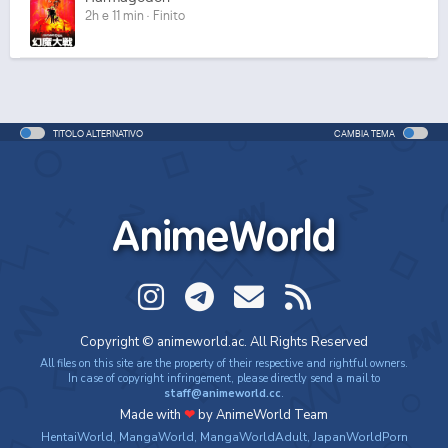
2h e 11 min · Finito
TITOLO ALTERNATIVO
CAMBIA TEMA
AnimeWorld
Copyright © animeworld.ac. All Rights Reserved
All files on this site are the property of their respective and rightful owners.
In case of copyright infringement, please directly send a mail to
staff@animeworld.cc
.
Made with
❤
by AnimeWorld Team
HentaiWorld
,
MangaWorld
,
MangaWorldAdult
,
JapanWorldPorn