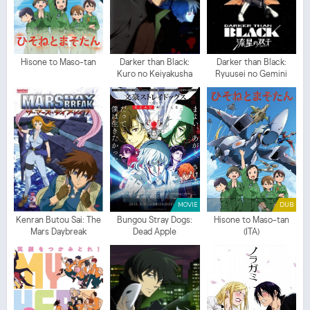
Hisone to Maso-tan
Darker than Black:
Darker than Black:
Kuro no Keiyakusha
Ryuusei no Gemini
MOVIE
DUB
Kenran Butou Sai: The
Bungou Stray Dogs:
Hisone to Maso-tan
Mars Daybreak
Dead Apple
(ITA)