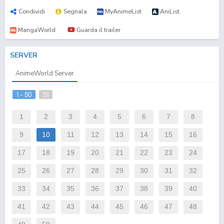
Condividi
Segnala
MyAnimeList
AniList
MangaWorld
Guarda il trailer
SERVER
AnimeWorld Server
1 - 50
51
1
2
3
4
5
6
7
8
9
10
11
12
13
14
15
16
17
18
19
20
21
22
23
24
25
26
27
28
29
30
31
32
33
34
35
36
37
38
39
40
41
42
43
44
45
46
47
48