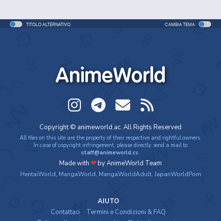
TITOLO ALTERNATIVO
CAMBIA TEMA
AnimeWorld
Copyright © animeworld.ac. All Rights Reserved
All files on this site are the property of their respective and rightful owners.
In case of copyright infringement, please directly send a mail to
staff@animeworld.cc
.
Made with
❤
by AnimeWorld Team
HentaiWorld
,
MangaWorld
,
MangaWorldAdult
,
JapanWorldPorn
AIUTO
Contattaci
Termini e Condizioni & FAQ