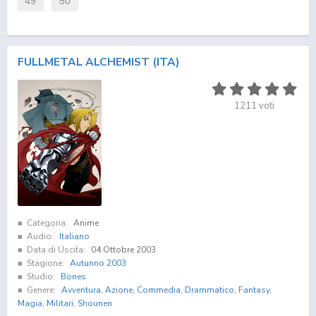
49
50
FULLMETAL ALCHEMIST (ITA)
1211
voti
Categoria:
Anime
Audio:
Italiano
Data di Uscita:
04 Ottobre 2003
Stagione:
Autunno 2003
Studio:
Bones
Genere:
Avventura
,
Azione
,
Commedia
,
Drammatico
,
Fantasy
,
Magia
,
Militari
,
Shounen