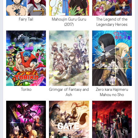
Fairy Tail
Mahoujin Guru Guru
The Legend of the
(2017)
Legendary Heroes
Toriko
Grimgar of Fantasy and
Zero kara Hajimeru
Ash
Mahou no Sho