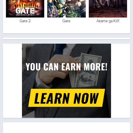
Gate 2
Gate
Akame ga Kill!