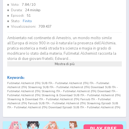
Voto:
7.84
/ 10
Durata:
24 min/ep
Episodi:
51
Stato:
Finito
Visualizzazioni:
709.437
Ambientato nel continente di Amestris, un mondo molto simile
all’Europa di inizio 900 in cui è naturale la presenza dell’Alchimia,
pratica esoterica a metà strada tra scienza e magia in grado di
modificare lo stato della materia, Fullmetal Alchemist racconta la
storia di due giovani fratelli, Edward...
Mostra di più
Keywords:
Fullmetal Alchemist (ITA) SUB ITA - Fullmetal Alchemist (ITA) ITA - Fullmetal
Alchemist (ITA) Streaming SUB ITA - Fullmetal Alchemist (ITA) Download SUB ITA -
Fullmetal Alchemist (ITA) Streaming ITA - Fullmetal Alchemist (ITA) Download ITA -
Fullmetal Alchemist (ITA) Streaming & Download SUB ITA - Fullmetal Alchemist (ITA)
Streaming & Download ITA - Fullmetal Alchemist (ITA) Fansub ITA - Fullmetal
Alchemist (ITA) Fansub SUB ITA - Fullmetal Alchemist (ITA) Streaming Episodi SUB
ITA - Fullmetal Alchemist (ITA) Download Episodi SUB ITA - Fullmetal Alchemist (ITA)
Sottotitoli Italiani - Lista Episodi Fullmetal Alchemist (ITA) SUB ITA - Lista Episodi
Fullmetal Alchemist (ITA) ITA - Fullmetal Alchemist (ITA) Episodio
10
SUB ITA -
Fullmetal Alchemist (ITA) Episodio
10
ITA - Fullmetal Alchemist (ITA) Streaming
Episodio
10
SUB ITA - Fullmetal Alchemist (ITA) Streaming Episodio
10
ITA -
Fullmetal Alchemist (ITA) Download Episodio
10
SUB ITA - Fullmetal Alchemist (ITA)