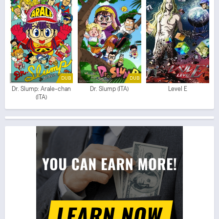
DUB
DUB
Dr. Slump: Arale-chan
Dr. Slump (ITA)
Level E
(ITA)