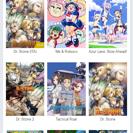
DUB
Dr. Stone (ITA)
Me & Roboco
Azur Lane: Slow Ahead!
Dr. Stone 2
Tactical Roar
Dr. Stone