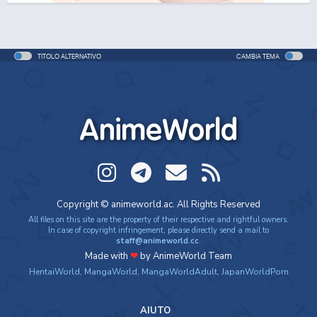
TITOLO ALTERNATIVO
CAMBIA TEMA
AnimeWorld
Copyright © animeworld.ac. All Rights Reserved
All files on this site are the property of their respective and rightful owners.
In case of copyright infringement, please directly send a mail to
staff@animeworld.cc
.
Made with
❤
by AnimeWorld Team
HentaiWorld
,
MangaWorld
,
MangaWorldAdult
,
JapanWorldPorn
AIUTO