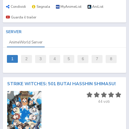
Condividi
Segnala
MyAnimeList
AniList
Guarda il trailer
SERVER
AnimeWorld Server
1
2
3
4
5
6
7
8
STRIKE WITCHES: 501 BUTAI HASSHIN SHIMASU!
44
voti