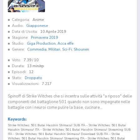
Categoria:
Anime
Audio:
Giapponese
Data di Uscita:
10 Aprile 2019
Stagione:
Primavera 2019
Studio:
Giga Production
,
Acca effe
Genere:
Commedia
,
Militari
,
Sci-Fi
,
Shounen
Voto:
7.39
/ 10
Durata:
13 min/ep
Episodi:
12
Stato:
Droppato
Visualizzazioni:
7.217
Spinoff di Strike Witches che si incentra sulle attività "a riposo" delle
componenti del battaglione 501 quando non sono impegnate nelle
battaglie con i neuroi come pulire la base, cucinare...
Keywords:
Strike Witches: 501 Butai Hasshin Shimasu! SUB ITA - Strike Witches: 501 Butai
Hasshin Shimasu! ITA - Strike Witches: 501 Butai Hasshin Shimasu! Streaming SUB
ITA - Strike Witches: 501 Butai Hasshin Shimasu! Download SUB ITA - Strike
Witches: 501 Butai Hasshin Shimasu! Streaming ITA - Strike Witches: 501 Butai