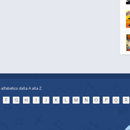
alfabetico dalla A alla Z.
F
G
H
I
J
K
L
M
N
O
P
Q
R