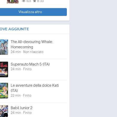
103
8.33
Visualizza altro
OVE AGGIUNTE
The All-devouring Whale:
Homecoming
24 min · Non rilasciato
Superauto Mach 5 (ITA)
24 min · Finito
Le avventure della dolce Kati
(ITA)
22 min · Finito
Babil Junior 2
24 min · Finito