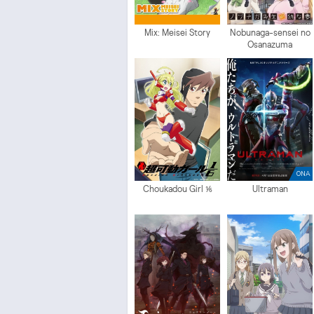
Mix: Meisei Story
Nobunaga-sensei no
Osanazuma
ONA
Choukadou Girl ⅙
Ultraman