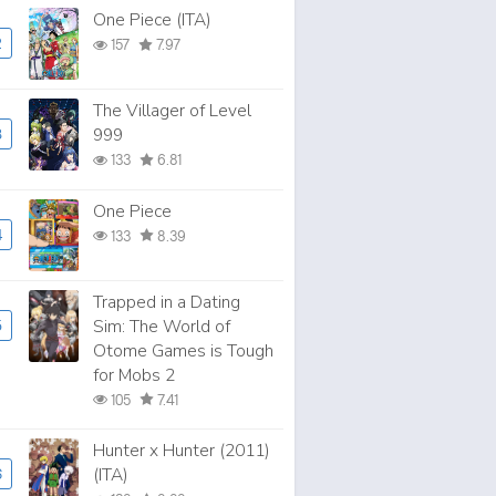
One Piece (ITA)
2
157
7.97
The Villager of Level
999
3
133
6.81
One Piece
4
133
8.39
Trapped in a Dating
Sim: The World of
5
Otome Games is Tough
for Mobs 2
105
7.41
Hunter x Hunter (2011)
(ITA)
6