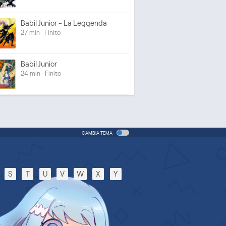
Babil Junior - La Leggenda
27 min · Finito
Babil Junior
24 min · Finito
CAMBIA TEMA
S
T
U
V
W
X
Y