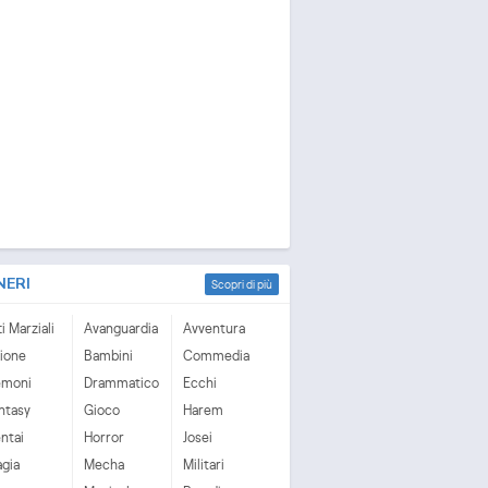
NERI
Scopri di più
ti Marziali
Avanguardia
Avventura
ione
Bambini
Commedia
emoni
Drammatico
Ecchi
ntasy
Gioco
Harem
ntai
Horror
Josei
gia
Mecha
Militari