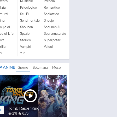
stero
Musicale
Parodia
lizia
Psicologico
Romantico
murai
Sci-Fi
Scolastico
inen
Sentimentale
Shoujo
oujo Ai
Shounen
Shounen Ai
ice of Life
Spazio
Soprannaturale
ort
Storico
Superpoteri
riller
Vampiri
Veicoli
oi
Yuri
P ANIME
Giorno
Settimana
Mese
Tomb Raider King
1
218
6.75