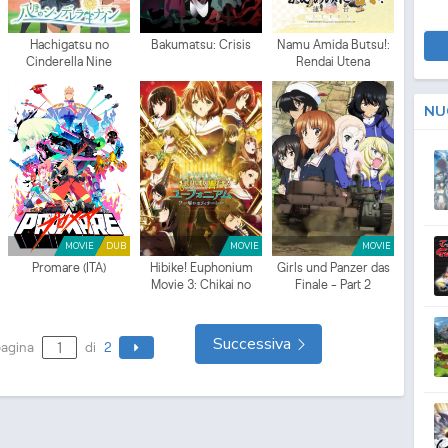
Hachigatsu no
Bakumatsu: Crisis
Namu Amida Butsu!:
Cinderella Nine
Rendai Utena
NU
MOVIE
DUB
MOVIE
MOVIE
Promare (ITA)
Hibike! Euphonium
Girls und Panzer das
Movie 3: Chikai no
Finale - Part 2
Finale
Successiva
agina
di
2