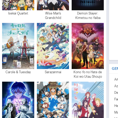
Isekai Quartet
Wise Man's
Demon Slayer:
Grandchild
Kimetsu no Yaiba
GE
Carole & Tuesday
Sarazanmai
Kono Yo no Hate de
Koi wo Utau Shoujo
Ar
YU-NO
Az
D
Fa
He
Ma