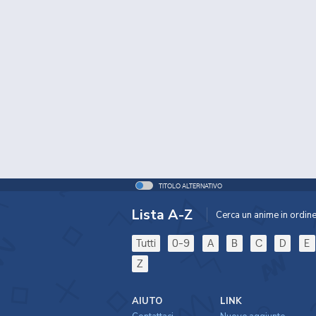
TITOLO ALTERNATIVO
Lista A-Z
Cerca un anime in ordine 
Tutti
0-9
A
B
C
D
E
Z
AIUTO
LINK