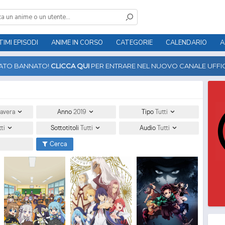
TIMI EPISODI
ANIME IN CORSO
CATEGORIE
CALENDARIO
A
TATO BANNATO!
CLICCA QUI
PER ENTRARE NEL NUOVO CANALE UFFIC
avera
Anno
2019
Tipo
Tutti
tti
Sottotitoli
Tutti
Audio
Tutti
Cerca