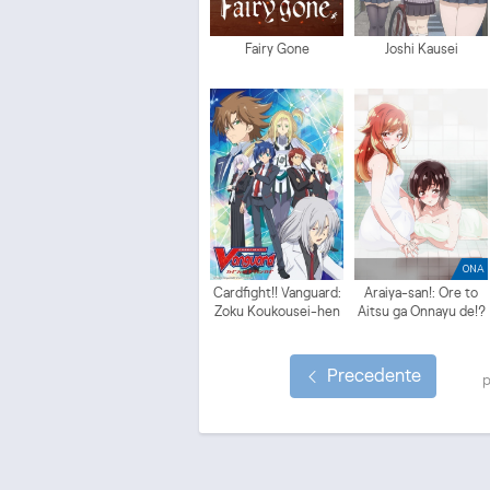
Fairy Gone
Joshi Kausei
ONA
Cardfight!! Vanguard:
Araiya-san!: Ore to
Zoku Koukousei-hen
Aitsu ga Onnayu de!?
Precedente
p