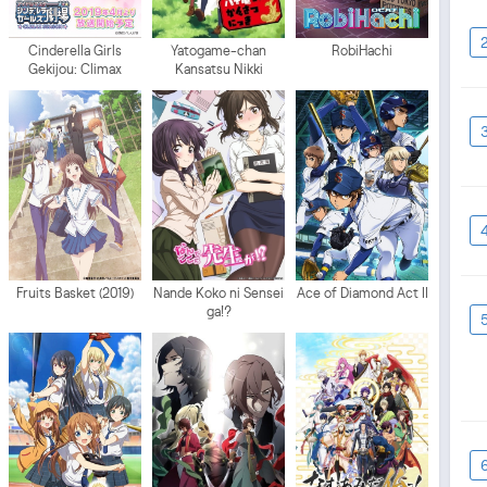
Cinderella Girls
Yatogame-chan
RobiHachi
Gekijou: Climax
Kansatsu Nikki
Season
Fruits Basket (2019)
Nande Koko ni Sensei
Ace of Diamond Act II
ga!?