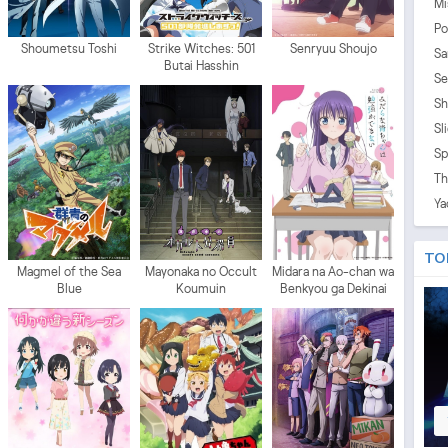
Mi
Po
Shoumetsu Toshi
Strike Witches: 501
Senryuu Shoujo
Sa
Butai Hasshin
Se
Shimasu!
Sh
Sl
Sp
Th
Ya
TO
Magmel of the Sea
Mayonaka no Occult
Midara na Ao-chan wa
Blue
Koumuin
Benkyou ga Dekinai