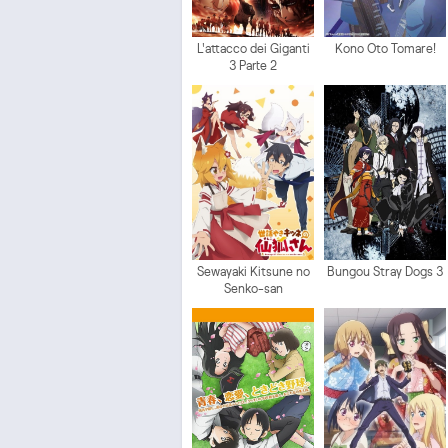
L'attacco dei Giganti
Kono Oto Tomare!
3 Parte 2
Sewayaki Kitsune no
Bungou Stray Dogs 3
Senko-san