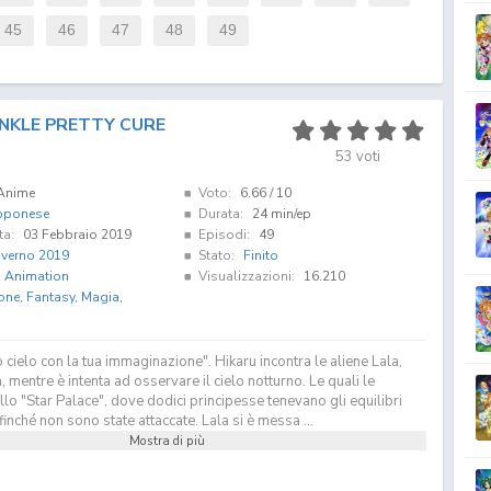
45
46
47
48
49
NKLE PRETTY CURE
53
voti
Anime
Voto:
6.66
/ 10
pponese
Durata:
24 min/ep
ta:
03 Febbraio 2019
Episodi:
49
nverno 2019
Stato:
Finito
i Animation
Visualizzazioni:
16.210
one
,
Fantasy
,
Magia
,
o cielo con la tua immaginazione". Hikaru incontra le aliene Lala,
 mentre è intenta ad osservare il cielo notturno. Le quali le
lo "Star Palace", dove dodici principesse tenevano gli equilibri
finché non sono state attaccate. Lala si è messa ...
Mostra di più