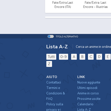
Fate/Extra Last
Fate/Extra: Last
Encore (ITA)
Encore - Illustrias
Tendousetsu
TITOLO ALTERNATIVO
Lista A-Z
Cerca un anime in ordine 
Tutti
0-9
A
B
C
D
E
Z
AIUTO
LINK
Contattaci
Nuove aggiunte
Termini e
Ultimi episodi
Condizioni &
Anime in corso
FAQ
Prossime uscite
Policy sulla
Calendario
privacy e i
Lista A-Z