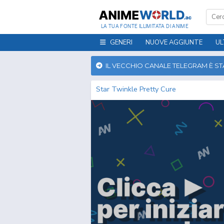
LA TUA FONTE ILLIMITATA DI ANIME
GENERI
NUOVE AGGIUNTE
UL
IL VECCHIO CANALE TELEGRAM È S
Star Twinkle Pretty Cure