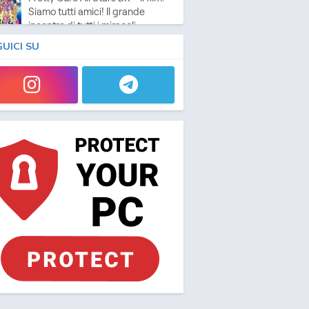
Siamo tutti amici! Il grande
incontro di tutti i miracoli
vie - 2009 - 1h e 10 min/ep
GUICI SU
Fresh Pretty Cure! (ITA)
Anime - 2009 - 24 min/ep
Fresh Pretty Cure! - Le Pretty
Cure nel Regno dei Giocattoli
(ITA)
vie - 2009 - 1h e 10 min/ep
Pretty Cure All Stars DX – Il film
2: Luce della speranza ☆
Proteggi il Rainbow Jewel!
vie - 2010 - 1h e 10 min/ep
Heartcatch Pretty Cure! (ITA)
Anime - 2010 - 24 min/ep