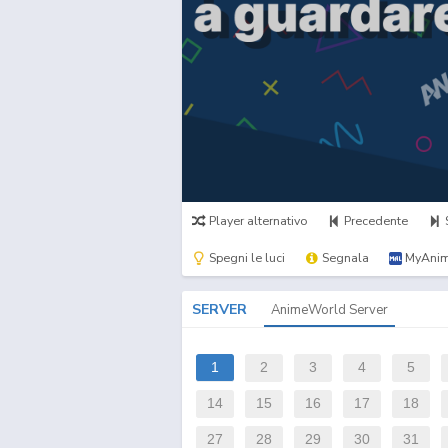
Player alternativo
Precedente
Spegni le luci
Segnala
MyAnim
SERVER
AnimeWorld Server
1
2
3
4
5
14
15
16
17
18
27
28
29
30
31