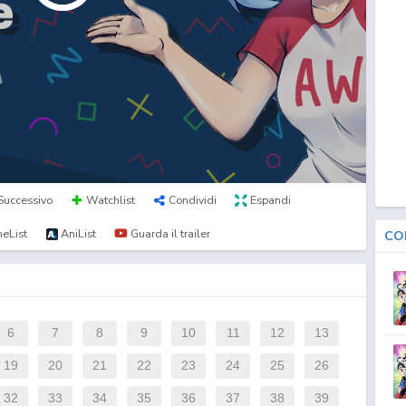
Successivo
Watchlist
Condividi
Espandi
eList
AniList
Guarda il trailer
CO
6
7
8
9
10
11
12
13
19
20
21
22
23
24
25
26
32
33
34
35
36
37
38
39