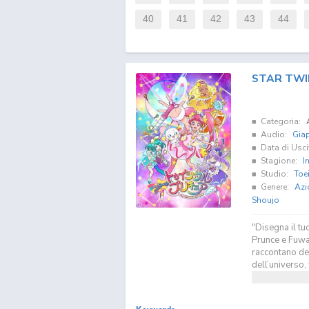
40
41
42
43
44
STAR TWI
Categoria:
Audio:
Gia
Data di Usci
Stagione:
I
Studio:
Toe
Genere:
Azi
Shoujo
"Disegna il tu
Prunce e Fuwa,
raccontano del
dell’universo, 