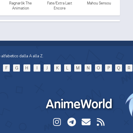
Ragnarök The
Fate/Extra Last
Mahou Sensou
Animation
Encore
i 
alfabetico dalla A alla Z.
Mo
F
G
H
I
J
K
L
M
N
O
P
Q
R
AnimeWorld
Mo