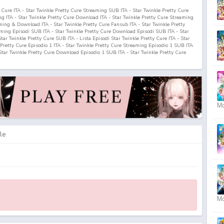
y Cure ITA - Star Twinkle Pretty Cure Streaming SUB ITA - Star Twinkle Pretty Cure
g ITA - Star Twinkle Pretty Cure Download ITA - Star Twinkle Pretty Cure Streaming
ing & Download ITA - Star Twinkle Pretty Cure Fansub ITA - Star Twinkle Pretty
ming Episodi SUB ITA - Star Twinkle Pretty Cure Download Episodi SUB ITA - Star
 Star Twinkle Pretty Cure SUB ITA - Lista Episodi Star Twinkle Pretty Cure ITA - Star
 Pretty Cure Episodio
1
ITA - Star Twinkle Pretty Cure Streaming Episodio
1
SUB ITA
Star Twinkle Pretty Cure Download Episodio
1
SUB ITA - Star Twinkle Pretty Cure
A - Star☆Twinkle Precure ITA - Star☆Twinkle Precure Streaming SUB ITA -
e Precure Streaming ITA - Star☆Twinkle Precure Download ITA - Star☆Twinkle
e Precure Streaming & Download ITA - Star☆Twinkle Precure Fansub ITA -
 Precure Streaming Episodi SUB ITA - Star☆Twinkle Precure Download Episodi SUB
 Episodi Star☆Twinkle Precure SUB ITA - Lista Episodi Star☆Twinkle Precure ITA -
le Precure Episodio
1
ITA - Star☆Twinkle Precure Streaming Episodio
1
SUB ITA -
☆Twinkle Precure Download Episodio
1
SUB ITA - Star☆Twinkle Precure Download
Mo
le
Mo