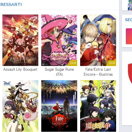
ERESSARTI
Mo
SE
DUB
DUB
Assault Lily: Bouquet
Sugar Sugar Rune
Fate/Extra: Last
Mo
(ITA)
Encore - Illustrias
Tendousetsu (ITA)
Mo