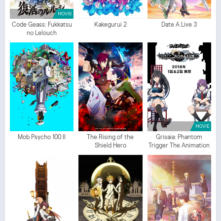
MOVIE
Code Geass: Fukkatsu
Kakegurui 2
Date A Live 3
no Lelouch
MOVIE
Mob Psycho 100 II
The Rising of the
Grisaia: Phantom
Shield Hero
Trigger The Animation