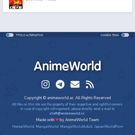
TITOLO ALTERNATIVO
CAMBIA TEMA
AnimeWorld
Copyright © animeworld.ac. All Rights Reserved
All files on this site are the property of their respective and rightful owners.
In case of copyright infringement, please directly send a mail to
staff@animeworld.cc
.
Made with
❤
by AnimeWorld Team
HentaiWorld
,
MangaWorld
,
MangaWorldAdult
,
JapanWorldPorn