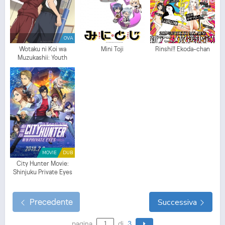
OVA
Wotaku ni Koi wa
Mini Toji
Rinshi!! Ekoda-chan
Muzukashii: Youth
MOVIE
DUB
City Hunter Movie:
Shinjuku Private Eyes
(ITA)
Precedente
Successiva
pagina
di
3