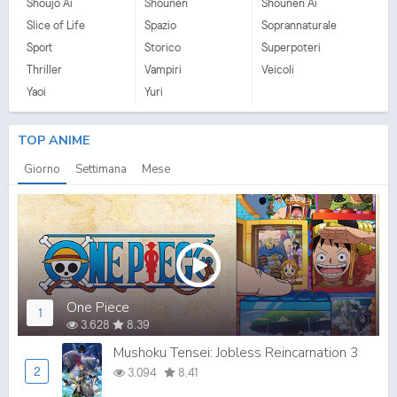
Shoujo Ai
Shounen
Shounen Ai
Slice of Life
Spazio
Soprannaturale
Sport
Storico
Superpoteri
Thriller
Vampiri
Veicoli
Yaoi
Yuri
TOP ANIME
Giorno
Settimana
Mese
One Piece
1
3.628
8.39
Mushoku Tensei: Jobless Reincarnation 3
2
3.094
8.41