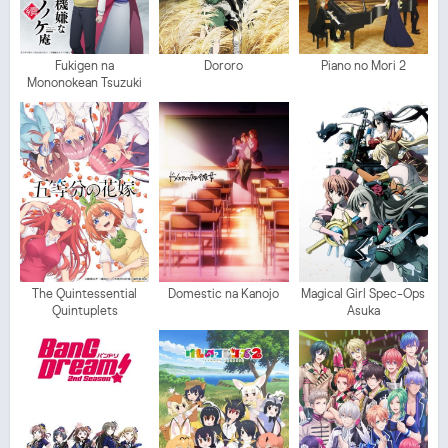
Fukigen na
Dororo
Piano no Mori 2
Mononokean Tsuzuki
The Quintessential
Domestic na Kanojo
Magical Girl Spec-Ops
Quintuplets
Asuka