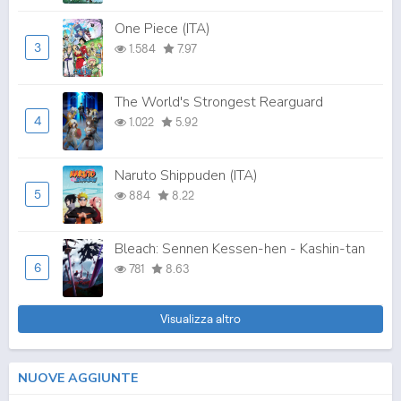
One Piece (ITA)
3
1.584
7.97
The World's Strongest Rearguard
4
1.022
5.92
Naruto Shippuden (ITA)
5
884
8.22
Bleach: Sennen Kessen-hen - Kashin-tan
6
781
8.63
Visualizza altro
NUOVE AGGIUNTE