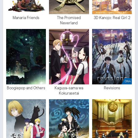
Manaria Friends
The Promised
3D Kanojo: Real Girl 2
Neverland
ONA
Boogiepop and Others
Kaguya-sama wa
Revisions
Kokurasetai