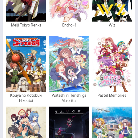
Meiji Tokyo Renka
Endro~!
W'z
Kouya no Kotobuki
Watashi ni Tenshi ga
Pastel Memories
Hikoutai
Maiorita!