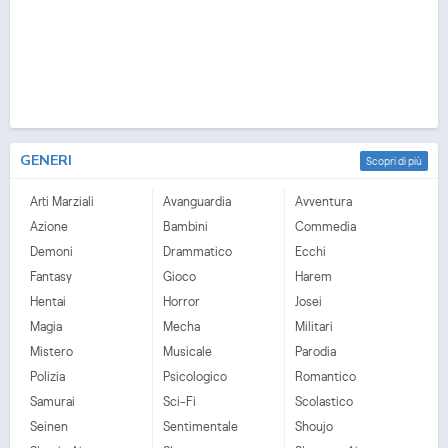
GENERI
Scopri di più
Arti Marziali
Avanguardia
Avventura
Azione
Bambini
Commedia
Demoni
Drammatico
Ecchi
Fantasy
Gioco
Harem
Hentai
Horror
Josei
Magia
Mecha
Militari
Mistero
Musicale
Parodia
Polizia
Psicologico
Romantico
Samurai
Sci-Fi
Scolastico
Seinen
Sentimentale
Shoujo