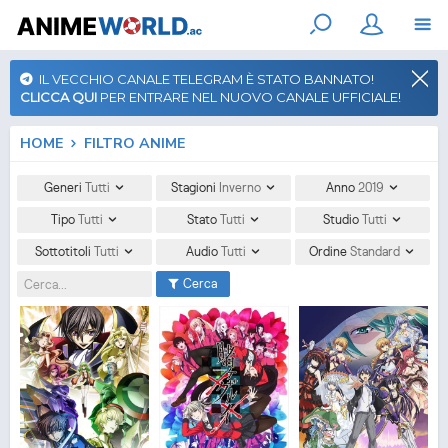
IL VECCHIO CANALE TELEGRAM È STATO BANNATO!
CLICCA QUI
PER ENTRARE NEL NUOVO CANALE UFFICIALE!
HOME
FILTRO ANIME
Generi
Tutti
Stagioni
Inverno
Anno
2019
Tipo
Tutti
Stato
Tutti
Studio
Tutti
Sottotitoli
Tutti
Audio
Tutti
Ordine
Standard
Cerca