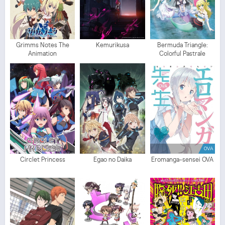
Grimms Notes The
Kemurikusa
Bermuda Triangle:
Animation
Colorful Pastrale
OVA
Circlet Princess
Egao no Daika
Eromanga-sensei OVA