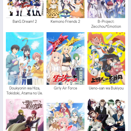
BanG Dream! 2
Kemono Friends 2
B-Project:
Zecchou*Emotion
Doukyonin wa Hiza,
Girly Air Force
Ueno-san wa Bukiyou
Tokidoki, Atama no Ue.