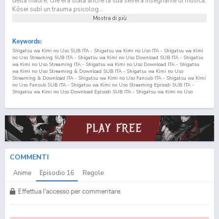
della madre, che era stata anche la sua severa insegnante di musica,
Kōsei subì un trauma psicolog...
Mostra di più
Keywords:
Shigatsu wa Kimi no Uso SUB ITA - Shigatsu wa Kimi no Uso ITA - Shigatsu wa Kimi
no Uso Streaming SUB ITA - Shigatsu wa Kimi no Uso Download SUB ITA - Shigatsu
wa Kimi no Uso Streaming ITA - Shigatsu wa Kimi no Uso Download ITA - Shigatsu
wa Kimi no Uso Streaming & Download SUB ITA - Shigatsu wa Kimi no Uso
Streaming & Download ITA - Shigatsu wa Kimi no Uso Fansub ITA - Shigatsu wa Kimi
no Uso Fansub SUB ITA - Shigatsu wa Kimi no Uso Streaming Episodi SUB ITA -
Shigatsu wa Kimi no Uso Download Episodi SUB ITA - Shigatsu wa Kimi no Uso
Sottotitoli Italiani - Lista Episodi Shigatsu wa Kimi no Uso SUB ITA - Lista Episodi
Shigatsu wa Kimi no Uso ITA - Shigatsu wa Kimi no Uso Episodio
16
SUB ITA -
Shigatsu wa Kimi no Uso Episodio
16
ITA - Shigatsu wa Kimi no Uso Streaming
Episodio
16
SUB ITA - Shigatsu wa Kimi no Uso Streaming Episodio
16
ITA - Shigatsu
wa Kimi no Uso Download Episodio
16
SUB ITA - Shigatsu wa Kimi no Uso Download
Episodio
16
ITA Your Lie in April SUB ITA - Your Lie in April ITA - Your Lie in April
Streaming SUB ITA - Your Lie in April Download SUB ITA - Your Lie in April Streaming
ITA - Your Lie in April Download ITA - Your Lie in April Streaming & Download SUB
ITA - Your Lie in April Streaming & Download ITA - Your Lie in April Fansub ITA - Your
COMMENTI
Lie in April Fansub SUB ITA - Your Lie in April Streaming Episodi SUB ITA - Your Lie
in April Download Episodi SUB ITA - Your Lie in April Sottotitoli Italiani - Lista
Anime
Episodio
16
Regole
Episodi Your Lie in April SUB ITA - Lista Episodi Your Lie in April ITA - Your Lie in
April Episodio
16
SUB ITA - Your Lie in April Episodio
16
ITA - Your Lie in April
Streaming Episodio
16
SUB ITA - Your Lie in April Streaming Episodio
16
ITA - Your
Effettua l'accesso per commentare.
Lie in April Download Episodio
16
SUB ITA - Your Lie in April Download Episodio
16
ITA