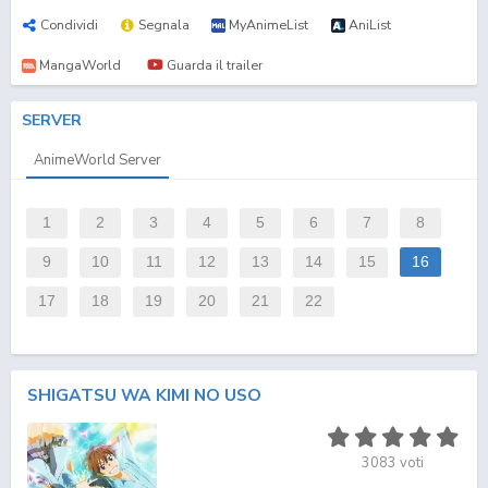
Condividi
Segnala
MyAnimeList
AniList
MangaWorld
Guarda il trailer
SERVER
AnimeWorld Server
1
2
3
4
5
6
7
8
9
10
11
12
13
14
15
16
17
18
19
20
21
22
SHIGATSU WA KIMI NO USO
3083
voti