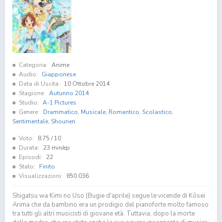
Categoria:
Anime
Audio:
Giapponese
Data di Uscita:
10 Ottobre 2014
Stagione:
Autunno 2014
Studio:
A-1 Pictures
Genere:
Drammatico
,
Musicale
,
Romantico
,
Scolastico
,
Sentimentale
,
Shounen
Voto:
8.75
/ 10
Durata:
23 min/ep
Episodi:
22
Stato:
Finito
Visualizzazioni:
850.036
Shigatsu wa Kimi no Uso (Bugie d'aprile) segue le vicende di Kōsei
Arima che da bambino era un prodigio del pianoforte molto famoso
tra tutti gli altri musicisti di giovane età. Tuttavia, dopo la morte