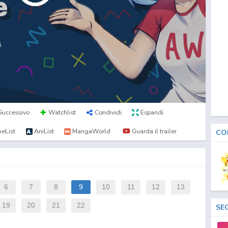
Successivo
Watchlist
Condividi
Espandi
eList
AniList
MangaWorld
Guarda il trailer
CO
6
7
8
9
10
11
12
13
19
20
21
22
SE