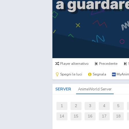
Player alternativo
Precedente
Spegni le luci
Segnala
MyAnim
SERVER
AnimeWorld Server
1
2
3
4
5
14
15
16
17
18