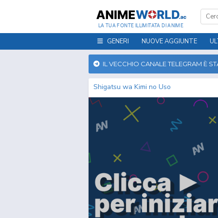
LA TUA FONTE ILLIMITATA DI ANIME
GENERI
NUOVE AGGIUNTE
UL
IL VECCHIO CANALE TELEGRAM È S
Shigatsu wa Kimi no Uso