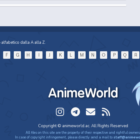
alfabetico dalla A alla Z.
F
G
H
I
J
K
L
M
N
O
P
Q
R
AnimeWorld
Copyright © animeworld.ac. All Rights Reserved
All files on this site are the property of their respective and rightful owners
In case of copyright infringement, please directly send a mail to
staff@animewo