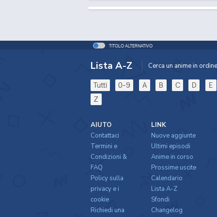
TITOLO ALTERNATIVO
Lista A-Z
Cerca un anime in ordine 
Tutti
0-9
A
B
C
D
E
Z
AIUTO
LINK
Contattaci
Nuove aggiunte
Termini e
Ultimi episodi
Condizioni &
Anime in corso
FAQ
Prossime uscite
Policy sulla
Calendario
privacy e i
Lista A-Z
cookie
Sfondi
Richiedi una
Changelog