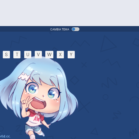
CAMBIA TEMA
S
T
U
V
W
X
Y
.
rld.cc
.