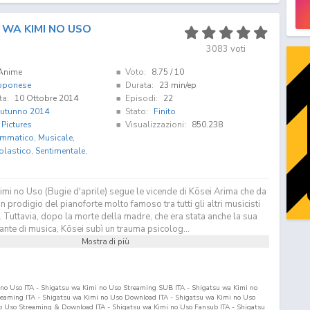
 WA KIMI NO USO
3083
voti
Anime
Voto:
8.75
/ 10
pponese
Durata:
23 min/ep
ta:
10 Ottobre 2014
Episodi:
22
utunno 2014
Stato:
Finito
 Pictures
Visualizzazioni:
850.238
mmatico
,
Musicale
,
olastico
,
Sentimentale
,
mi no Uso (Bugie d'aprile) segue le vicende di Kōsei Arima che da
 prodigio del pianoforte molto famoso tra tutti gli altri musicisti
. Tuttavia, dopo la morte della madre, che era stata anche la sua
nte di musica, Kōsei subì un trauma psicolog...
Mostra di più
no Uso ITA - Shigatsu wa Kimi no Uso Streaming SUB ITA - Shigatsu wa Kimi no
eaming ITA - Shigatsu wa Kimi no Uso Download ITA - Shigatsu wa Kimi no Uso
 Uso Streaming & Download ITA - Shigatsu wa Kimi no Uso Fansub ITA - Shigatsu