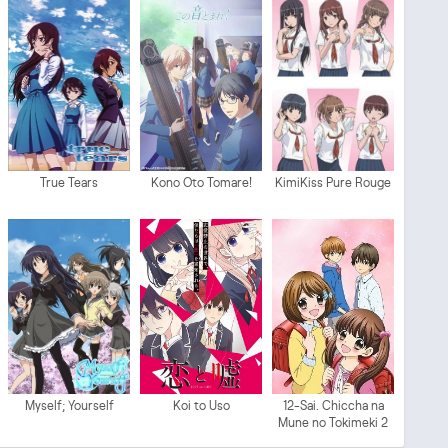
True Tears
Kono Oto Tomare!
KimiKiss Pure Rouge
Myself; Yourself
Koi to Uso
12-Sai. Chiccha na
Mune no Tokimeki 2