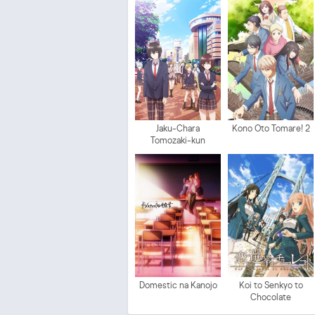
Jaku-Chara
Kono Oto Tomare! 2
Tomozaki-kun
Domestic na Kanojo
Koi to Senkyo to
Chocolate