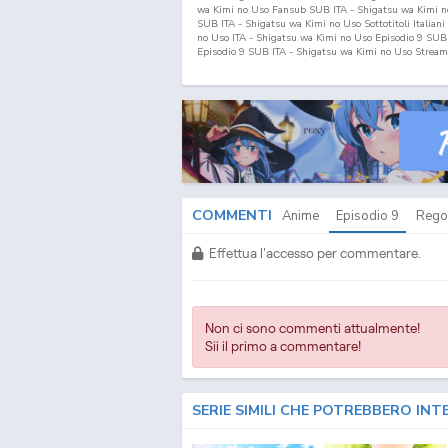
wa Kimi no Uso Fansub SUB ITA - Shigatsu wa Kimi n
SUB ITA - Shigatsu wa Kimi no Uso Sottotitoli Italian
no Uso ITA - Shigatsu wa Kimi no Uso Episodio
9
SUB 
Episodio
9
SUB ITA - Shigatsu wa Kimi no Uso Stream
Shigatsu wa Kimi no Uso Download Episodio
9
ITA You
Your Lie in April Download SUB ITA - Your Lie in April
Download SUB ITA - Your Lie in April Streaming & Down
Lie in April Streaming Episodi SUB ITA - Your Lie in Ap
Your Lie in April SUB ITA - Lista Episodi Your Lie in Ap
Lie in April Streaming Episodio
9
SUB ITA - Your Lie i
Your Lie in April Download Episodio
9
ITA
COMMENTI
Anime
Episodio
9
Rego
Effettua l'accesso per commentare.
Non ci sono commenti attualmente!
Sii il primo a commentare!
SERIE SIMILI CHE POTREBBERO INT