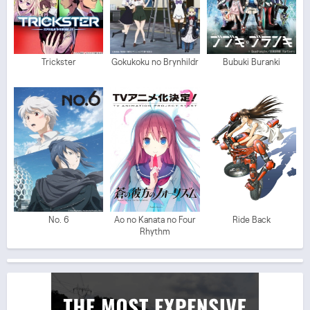
Trickster
Gokukoku no Brynhildr
Bubuki Buranki
No. 6
Ao no Kanata no Four
Ride Back
Rhythm