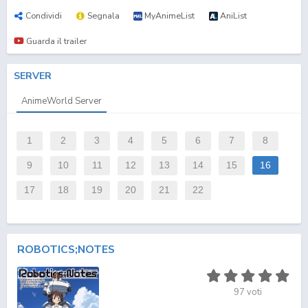
Condividi
Segnala
MyAnimeList
AniList
Guarda il trailer
SERVER
AnimeWorld Server
1
2
3
4
5
6
7
8
9
10
11
12
13
14
15
16
17
18
19
20
21
22
ROBOTICS;NOTES
97
voti