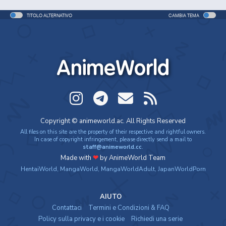
TITOLO ALTERNATIVO
CAMBIA TEMA
AnimeWorld
Copyright © animeworld.ac. All Rights Reserved
All files on this site are the property of their respective and rightful owners.
In case of copyright infringement, please directly send a mail to
staff@animeworld.cc
.
Made with
❤
by AnimeWorld Team
HentaiWorld
,
MangaWorld
,
MangaWorldAdult
,
JapanWorldPorn
AIUTO
Contattaci
Termini e Condizioni & FAQ
Policy sulla privacy e i cookie
Richiedi una serie