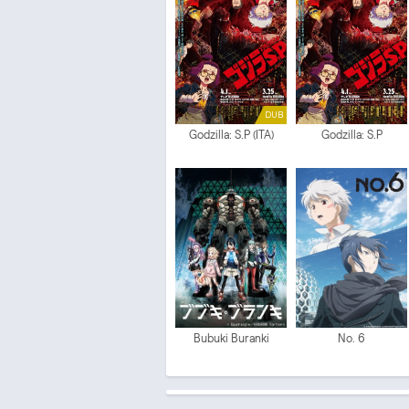
DUB
Godzilla: S.P (ITA)
Godzilla: S.P
Bubuki Buranki
No. 6