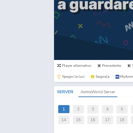
Player alternativo
Precedente
Spegni le luci
Segnala
MyAnim
SERVER
AnimeWorld Server
1
2
3
4
5
14
15
16
17
18