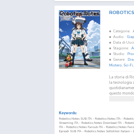
ROBOTICS
Categoria:
Audio:
Gia
Data di Usci
Stagione:
A
Studio:
Pro
Genere:
Dra
Mistero
,
Sci-Fi
La storia di R
la tecnologia 
quotidianamen
questo mondo p
Keywords:
Robotics;Notes SUB ITA - Robotics;Notes ITA - Robot
Streaming ITA - Robotics;Notes Download ITA - Robo
ITA - Robotics;Notes Fansub ITA - Robotics;Notes Fa
Episodi SUB ITA - Robotics;Notes Sottotitoli Italiani -