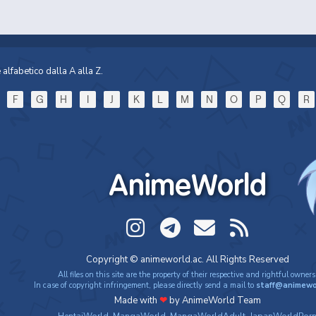
alfabetico dalla A alla Z.
F
G
H
I
J
K
L
M
N
O
P
Q
R
AnimeWorld
Copyright © animeworld.ac. All Rights Reserved
All files on this site are the property of their respective and rightful owners
In case of copyright infringement, please directly send a mail to
staff@animewo
Made with
❤
by AnimeWorld Team
HentaiWorld
,
MangaWorld
,
MangaWorldAdult
,
JapanWorldPor