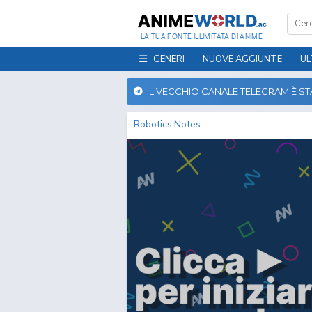
LA TUA FONTE ILLIMITATA DI ANIME
GENERI
NUOVE AGGIUNTE
UL
IL VECCHIO CANALE TELEGRAM È S
Robotics;Notes