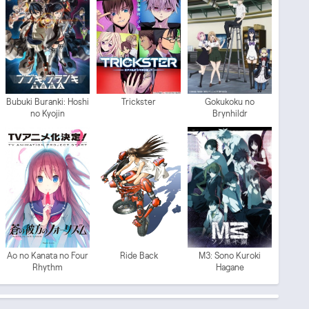
Bubuki Buranki: Hoshi
Trickster
Gokukoku no
no Kyojin
Brynhildr
Ao no Kanata no Four
Ride Back
M3: Sono Kuroki
Rhythm
Hagane