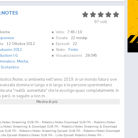
;NOTES
97
voti
Anime
Voto:
7.65
/ 10
pponese
Durata:
22 min/ep
ta:
12 Ottobre 2012
Episodi:
22
utunno 2012
Stato:
Finito
duction I.G
Visualizzazioni:
28.045
mmatico
,
Mecha
,
,
Scolastico
obotics;Notes si ambienta nell'anno 2019, in un mondo futuro ove
avanzata domina in lungo e in largo e le persone sperimentano
te una "realtà aumentata" che le avvolge quasi completamente. In
erò, in seguito a non m...
Mostra di più
ics;Notes Streaming SUB ITA - Robotics;Notes Download SUB ITA - Robotics;Notes
tics;Notes Streaming & Download SUB ITA - Robotics;Notes Streaming & Download
nsub SUB ITA - Robotics;Notes Streaming Episodi SUB ITA - Robotics;Notes Download
 Lista Episodi Robotics;Notes SUB ITA - Lista Episodi Robotics;Notes ITA -