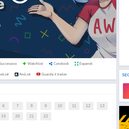
Successivo
Watchlist
Condividi
Espandi
eList
AniList
Guarda il trailer
SE
6
7
8
9
10
11
12
13
19
20
21
22