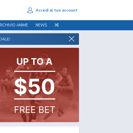
Accedi al tuo account
RCHIVIO ANIME
NEWS
IALE!