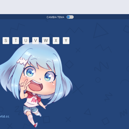
CAMBIA TEMA
S
T
U
V
W
X
Y
.
rld.cc
.
n