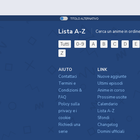
TITOLO ALTERNATIVO
Lista A-Z
Cerca un anime in ordine 
Tutti
0-9
A
B
C
D
E
Z
AIUTO
LINK
Contattaci
Nuove aggiunte
Termini e
Ultimi episodi
Condizioni &
Anime in corso
FAQ
Prossime uscite
Policy sulla
Calendario
privacy e i
Lista A-Z
cookie
Sfondi
Richiedi una
Changelog
serie
Domini ufficiali