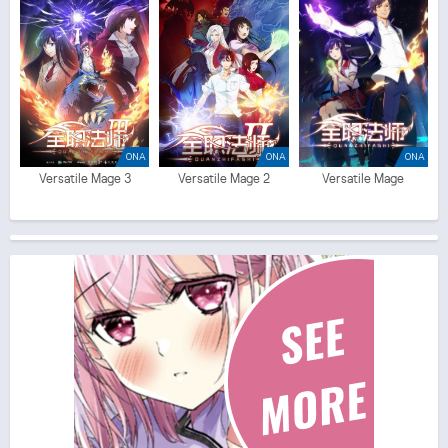
ONA
ONA
ONA
Versatile Mage 3
Versatile Mage 2
Versatile Mage