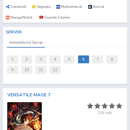
Condividi
Segnala
MyAnimeList
AniList
MangaWorld
Guarda il trailer
SERVER
AnimeWorld Server
1
2
3
4
5
6
7
8
9
10
11
12
VERSATILE MAGE 7
136
voti