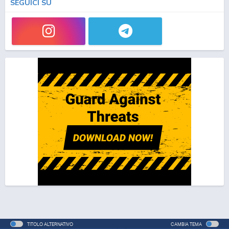
SEGUICI SU
TITOLO ALTERNATIVO
CAMBIA TEMA