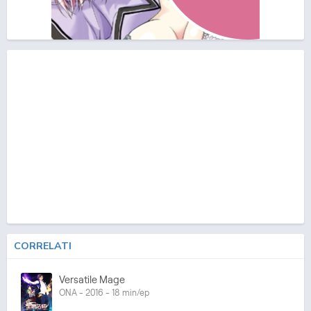
CORRELATI
Versatile Mage
ONA - 2016 - 18 min/ep