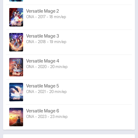
Versatile Mage 2
ONA - 2017 - 18 min/ep
Versatile Mage 3
ONA - 2018 - 19 min/ep
Versatile Mage 4
ONA - 2020 - 20 min/ep
Versatile Mage 5
ONA - 2021 - 20 min/ep
Versatile Mage 6
ONA - 2023 - 23 min/ep