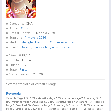
Categoria:
ONA
Audio:
Cinese
Data di Uscita:
13 Maggio 2026
Stagione:
Primavera 2026
Studio:
Shanghai Foch Film Culture Investment
Genere:
Azione
,
Fantasy
,
Magia
,
Scolastico
Voto:
6.88
/ 10
Durata:
18 min
Episodi:
12
Stato:
Finito
Visualizzazioni:
23.126
Settima stagione di Versatile Mage
Keywords:
Versatile Mage 7 SUB ITA - Versatile Mage 7 ITA - Versatile Mage 7 Streaming SUB
ITA - Versatile Mage 7 Download SUB ITA - Versatile Mage 7 Streaming ITA - Versatile
Mage 7 Download ITA - Versatile Mage 7 Streaming & Download SUB ITA - Versatile
Mage 7 Streaming & Download ITA - Versatile Mage 7 Fansub ITA - Versatile Mage 7