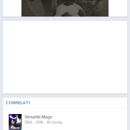
CORRELATI
Versatile Mage
ONA - 2016 - 18 min/ep