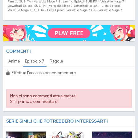
Fansub SUB ITA - Versatile Mage 7 Streaming Episodi SUB ITA - Versatile Mage 7
Download Episodi SUB ITA - Versatile Mage 7 Sottotitoli Italiani - Lista Episodi
Versatile Mage 7 SUB ITA - Lista Episodi Versatile Mage 7 ITA - Versatile Mage 7
Episodio
7
SUB ITA - Versatile Mage 7 Episodio
7
ITA - Versatile Mage 7 Streaming
Episodio
7
SUB ITA - Versatile Mage 7 Streaming Episodio
7
ITA - Versatile Mage 7
Download Episodio
7
SUB ITA - Versatile Mage 7 Download Episodio
7
ITA Quanzhi
Fashi VII SUB ITA - Quanzhi Fashi VII ITA - Quanzhi Fashi VII Streaming SUB ITA -
Quanzhi Fashi VII Download SUB ITA - Quanzhi Fashi VII Streaming ITA - Quanzhi
Fashi VII Download ITA - Quanzhi Fashi VII Streaming & Download SUB ITA -
Quanzhi Fashi VII Streaming & Download ITA - Quanzhi Fashi VII Fansub ITA -
Quanzhi Fashi VII Fansub SUB ITA - Quanzhi Fashi VII Streaming Episodi SUB ITA -
Quanzhi Fashi VII Download Episodi SUB ITA - Quanzhi Fashi VII Sottotitoli Italiani -
COMMENTI
Lista Episodi Quanzhi Fashi VII SUB ITA - Lista Episodi Quanzhi Fashi VII ITA -
Quanzhi Fashi VII Episodio
7
SUB ITA - Quanzhi Fashi VII Episodio
7
ITA - Quanzhi
Anime
Episodio
7
Regole
Fashi VII Streaming Episodio
7
SUB ITA - Quanzhi Fashi VII Streaming Episodio
7
ITA
- Quanzhi Fashi VII Download Episodio
7
SUB ITA - Quanzhi Fashi VII Download
Episodio
7
ITA
Effettua l'accesso per commentare.
Non ci sono commenti attualmente!
Sii il primo a commentare!
SERIE SIMILI CHE POTREBBERO INTERESSARTI