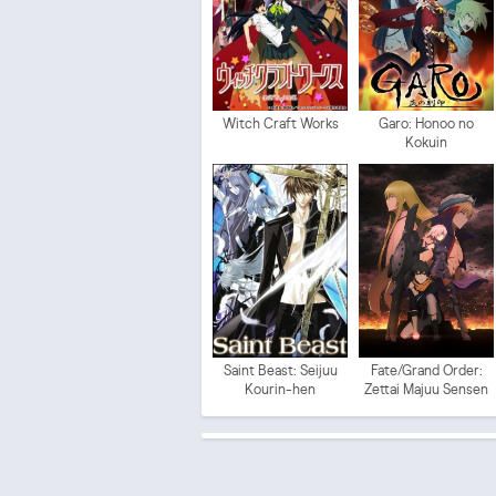
Witch Craft Works
Garo: Honoo no
Kokuin
Saint Beast: Seijuu
Fate/Grand Order:
Kourin-hen
Zettai Majuu Sensen
Babylonia