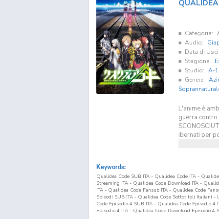
QUALIDEA
Categoria:
Audio:
Gia
Data di Usci
Stagione:
E
Studio:
A-1
Genere:
Azi
Soprannatural
L'anime è ambi
guerra contr
SCONOSCIUTO h
ibernati per p
Keywords:
Qualidea Code SUB ITA - Qualidea Code ITA - Qualid
Streaming ITA - Qualidea Code Download ITA - Qual
ITA - Qualidea Code Fansub ITA - Qualidea Code Fan
Episodi SUB ITA - Qualidea Code Sottotitoli Italiani 
Code Episodio
4
SUB ITA - Qualidea Code Episodio
4
I
Episodio
4
ITA - Qualidea Code Download Episodio
4
S