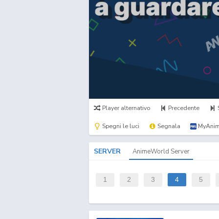
Player alternativo
Precedente
Spegni le luci
Segnala
MyAnim
SERVER
AnimeWorld Server
1
2
3
4
5