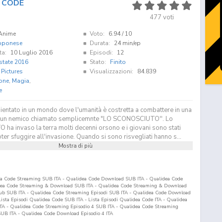
 CODE
477
voti
Anime
Voto:
6.94
/ 10
pponese
Durata:
24 min/ep
ta:
10 Luglio 2016
Episodi:
12
state 2016
Stato:
Finito
 Pictures
Visualizzazioni:
84.839
one
,
Magia
,
e
entato in un mondo dove l'umanità è costretta a combattere in una
o un nemico chiamato semplicemnte "LO SCONOSCIUTO''. Lo
a invaso la terra molti decenni orsono e i giovani sono stati
oter sfuggire all'invasione. Quando si sono risvegliati hanno s...
Mostra di più
ea Code Streaming SUB ITA - Qualidea Code Download SUB ITA - Qualidea Code
idea Code Streaming & Download SUB ITA - Qualidea Code Streaming & Download
sub SUB ITA - Qualidea Code Streaming Episodi SUB ITA - Qualidea Code Download
- Lista Episodi Qualidea Code SUB ITA - Lista Episodi Qualidea Code ITA - Qualidea
TA - Qualidea Code Streaming Episodio
4
SUB ITA - Qualidea Code Streaming
UB ITA - Qualidea Code Download Episodio
4
ITA