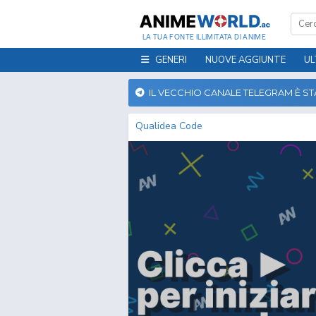
LA TUA FONTE ILLIMITATA DI ANIME
GENERI
NUOVE AGGIUNTE
UL
IL VECCHIO CANALE TELEGRAM È S
Qualidea Code