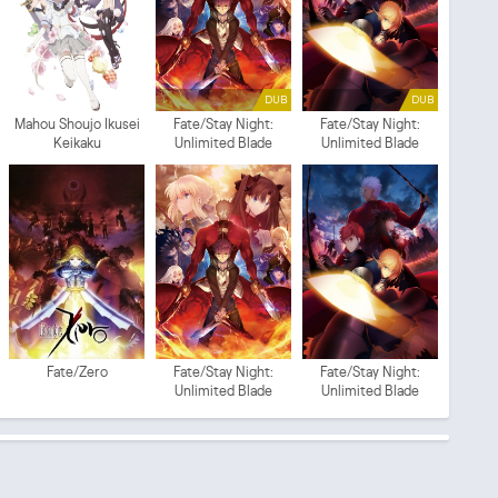
DUB
DUB
Mahou Shoujo Ikusei
Fate/Stay Night:
Fate/Stay Night:
Keikaku
Unlimited Blade
Unlimited Blade
Works 2 (ITA)
Works (ITA)
Fate/Zero
Fate/Stay Night:
Fate/Stay Night:
Unlimited Blade
Unlimited Blade
Works 2
Works