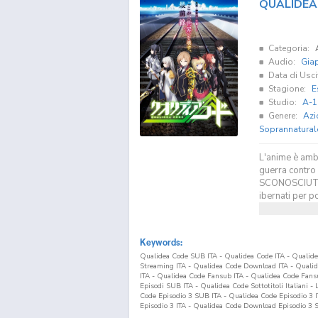
QUALIDEA
Categoria:
Audio:
Gia
Data di Usci
Stagione:
E
Studio:
A-1
Genere:
Azi
Soprannatural
L'anime è ambi
guerra contr
SCONOSCIUTO h
ibernati per p
Keywords:
Qualidea Code SUB ITA - Qualidea Code ITA - Qualid
Streaming ITA - Qualidea Code Download ITA - Qual
ITA - Qualidea Code Fansub ITA - Qualidea Code Fan
Episodi SUB ITA - Qualidea Code Sottotitoli Italiani 
Code Episodio
3
SUB ITA - Qualidea Code Episodio
3
I
Episodio
3
ITA - Qualidea Code Download Episodio
3
S