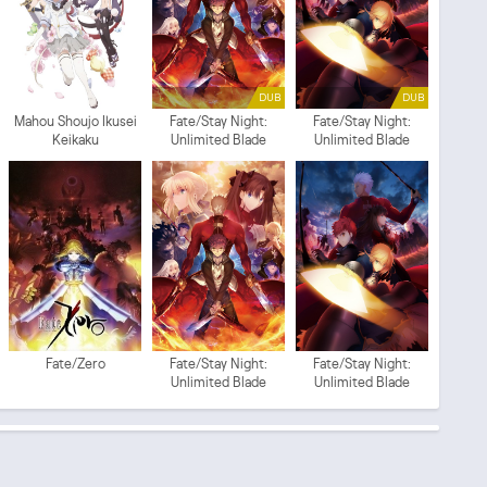
DUB
DUB
Mahou Shoujo Ikusei
Fate/Stay Night:
Fate/Stay Night:
Keikaku
Unlimited Blade
Unlimited Blade
Works 2 (ITA)
Works (ITA)
Fate/Zero
Fate/Stay Night:
Fate/Stay Night:
Unlimited Blade
Unlimited Blade
Works 2
Works