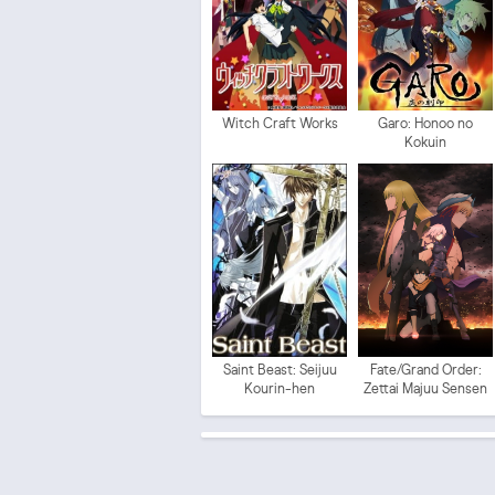
Witch Craft Works
Garo: Honoo no
Kokuin
Saint Beast: Seijuu
Fate/Grand Order:
Kourin-hen
Zettai Majuu Sensen
Babylonia