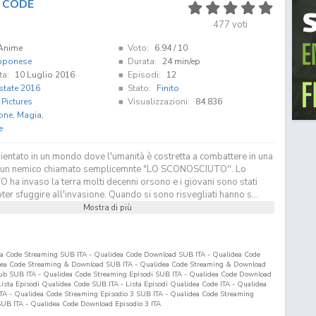
 CODE
477
voti
Anime
Voto:
6.94
/ 10
pponese
Durata:
24 min/ep
ta:
10 Luglio 2016
Episodi:
12
state 2016
Stato:
Finito
 Pictures
Visualizzazioni:
84.836
one
,
Magia
,
e
entato in un mondo dove l'umanità è costretta a combattere in una
o un nemico chiamato semplicemnte "LO SCONOSCIUTO''. Lo
a invaso la terra molti decenni orsono e i giovani sono stati
oter sfuggire all'invasione. Quando si sono risvegliati hanno s...
Mostra di più
ea Code Streaming SUB ITA - Qualidea Code Download SUB ITA - Qualidea Code
idea Code Streaming & Download SUB ITA - Qualidea Code Streaming & Download
sub SUB ITA - Qualidea Code Streaming Episodi SUB ITA - Qualidea Code Download
- Lista Episodi Qualidea Code SUB ITA - Lista Episodi Qualidea Code ITA - Qualidea
TA - Qualidea Code Streaming Episodio
3
SUB ITA - Qualidea Code Streaming
UB ITA - Qualidea Code Download Episodio
3
ITA