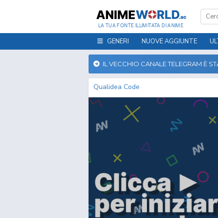
LA TUA FONTE ILLIMITATA DI ANIME
GENERI
NUOVE AGGIUNTE
UL
IL VECCHIO CANALE TELEGRAM È S
Qualidea Code