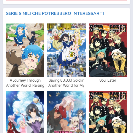
SERIE SIMILI CHE POTREBBERO INTERESSARTI
A Journey Through
Saving 80,000 Gold in
Soul Eater
Another World: Raising
Another World for My
Kids While
Retirement
Adventuring