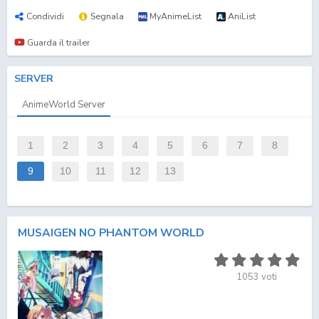
Condividi
Segnala
MyAnimeList
AniList
Guarda il trailer
SERVER
AnimeWorld Server
1
2
3
4
5
6
7
8
9
10
11
12
13
MUSAIGEN NO PHANTOM WORLD
1053
voti