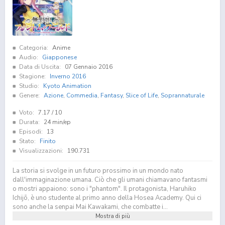
Categoria:
Anime
Audio:
Giapponese
Data di Uscita:
07 Gennaio 2016
Stagione:
Inverno 2016
Studio:
Kyoto Animation
Genere:
Azione
,
Commedia
,
Fantasy
,
Slice of Life
,
Soprannaturale
Voto:
7.17
/ 10
Durata:
24 min/ep
Episodi:
13
Stato:
Finito
Visualizzazioni:
190.731
La storia si svolge in un futuro prossimo in un mondo nato
dall'immaginazione umana. Ciò che gli umani chiamavano fantasmi
o mostri appaiono: sono i "phantom". Il protagonista, Haruhiko
Ichijō, è uno studente al primo anno della Hosea Academy. Qui ci
sono anche la senpai Mai Kawakami, che combatte i...
Mostra di più