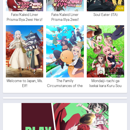
DUB
Fate/Kaleid Liner
Fate/Kaleid Liner
Soul Eater (ITA)
Prisma Illya 2wei Herz!
Prisma Illya 2wei!
Welcome to Japan, Ms.
The Family
Mondaiji-tachi ga
Elf!
Circumstances of the
Isekai kara Kuru Sou
Irregular Witch
Desu yo?