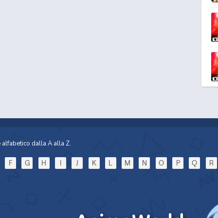
alfabetico dalla A alla Z.
F
G
H
I
J
K
L
M
N
O
P
Q
R