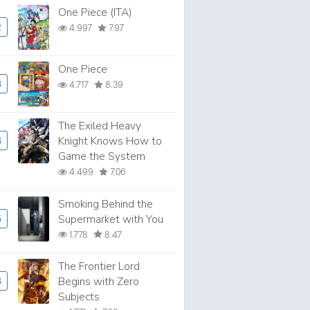
One Piece (ITA)
2
4.997
7.97
One Piece
3
4.717
8.39
The Exiled Heavy
Knight Knows How to
4
Game the System
4.499
7.06
Smoking Behind the
Supermarket with You
5
1.778
8.47
The Frontier Lord
Begins with Zero
6
Subjects