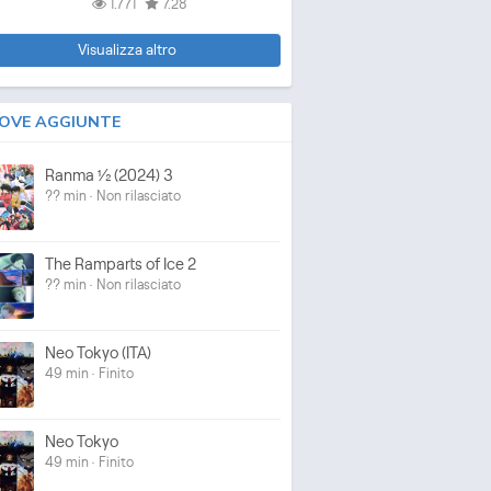
1.771
7.28
Visualizza altro
OVE AGGIUNTE
Ranma ½ (2024) 3
?? min · Non rilasciato
The Ramparts of Ice 2
?? min · Non rilasciato
Neo Tokyo (ITA)
49 min · Finito
Neo Tokyo
49 min · Finito