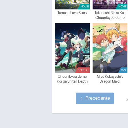
MOVIE
MOVIE
Tamako Love Story
Takanashi Rikka Kai:
Chuunibyou demo
Koi ga Shitai! Movie
SPECIAL
OVA
Chuunibyou demo
Miss Kobayashi's
Koi ga Shitai! Depth
Dragon Maid:
of Field: Ai to
Valentine's, and Then
Nikushimi Gekijou
Hot Springs! (Please
Don't Get Your Hopes
Precedente
p
Up)