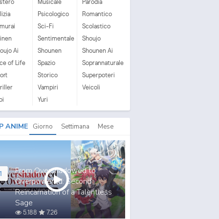
stero
Musicale
Parodia
lizia
Psicologico
Romantico
murai
Sci-Fi
Scolastico
inen
Sentimentale
Shoujo
oujo Ai
Shounen
Shounen Ai
ice of Life
Spazio
Soprannaturale
ort
Storico
Superpoteri
riller
Vampiri
Veicoli
oi
Yuri
P ANIME
Giorno
Settimana
Mese
From Overshadowed to
1
Overpowered: Second
Reincarnation of a Talentless
Sage
5.188
7.26