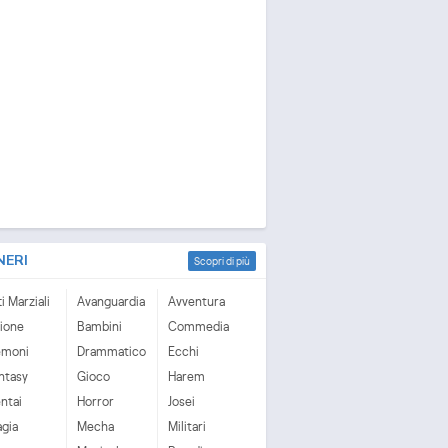
NERI
Scopri di più
ti Marziali
Avanguardia
Avventura
ione
Bambini
Commedia
emoni
Drammatico
Ecchi
ntasy
Gioco
Harem
ntai
Horror
Josei
gia
Mecha
Militari