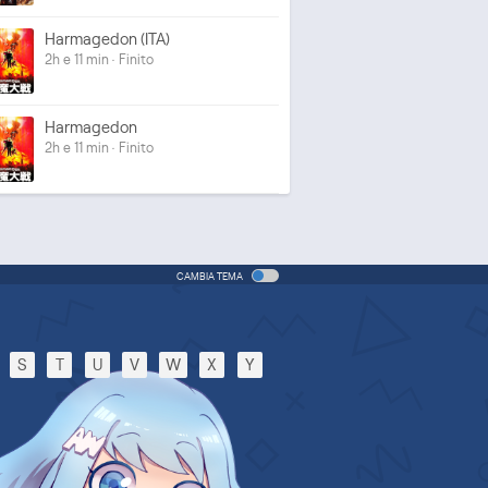
Harmagedon (ITA)
2h e 11 min · Finito
Harmagedon
2h e 11 min · Finito
CAMBIA TEMA
S
T
U
V
W
X
Y