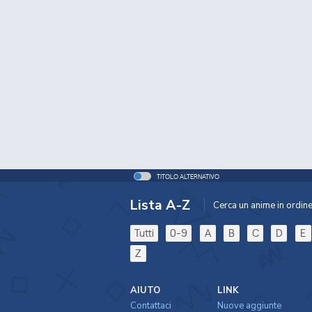
TITOLO ALTERNATIVO
Lista A-Z
Cerca un anime in ordine 
Tutti
0-9
A
B
C
D
E
Z
AIUTO
LINK
Contattaci
Nuove aggiunte