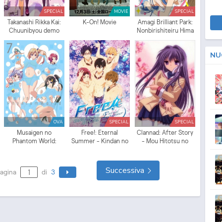
SPECIAL
MOVIE
SPECIAL
Takanashi Rikka Kai:
K-On! Movie
Amagi Brilliant Park:
Chuunibyou demo
Nonbirishiteiru Hima
Koi ga Shitai! Movie
ga Nai!
Lite
NU
OVA
SPECIAL
SPECIAL
Musaigen no
Free!: Eternal
Clannad: After Story
Phantom World:
Summer - Kindan no
- Mou Hitotsu no
Mizutama no Kiseki
All Hard!
Sekai, Kyou-hen
Successiva
agina
di
3