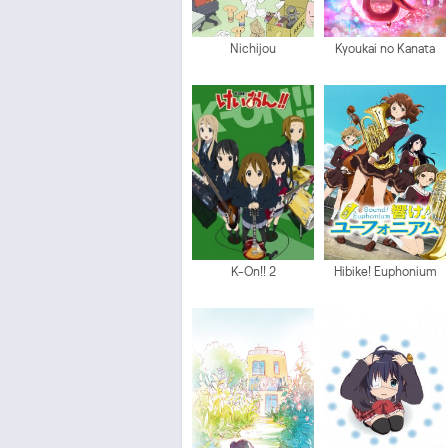
Nichijou
Kyoukai no Kanata
K-On!! 2
Hibike! Euphonium