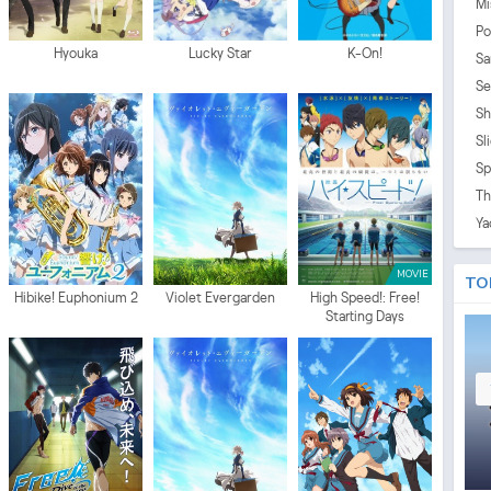
Mi
Po
Hyouka
Lucky Star
K-On!
Sa
Se
Sh
Sl
Sp
Th
Ya
MOVIE
TO
Hibike! Euphonium 2
Violet Evergarden
High Speed!: Free!
Starting Days