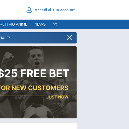
Accedi al tuo account
RCHIVIO ANIME
NEWS
IALE!