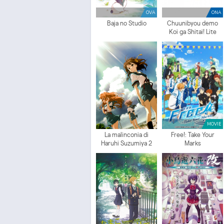
OVA
ONA
Baja no Studio
Chuunibyou demo
Koi ga Shitai! Lite
MOVIE
La malinconia di
Free!: Take Your
Haruhi Suzumiya 2
Marks