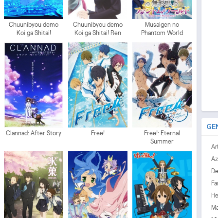
Chuunibyou demo
Chuunibyou demo
Musaigen no
Koi ga Shitai!
Koi ga Shitai! Ren
Phantom World
GE
Clannad: After Story
Free!
Free!: Eternal
Summer
Ar
Az
D
Fa
He
Ma