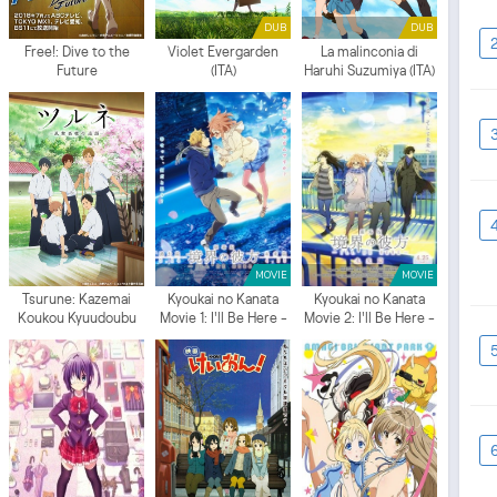
DUB
DUB
Free!: Dive to the
Violet Evergarden
La malinconia di
Future
(ITA)
Haruhi Suzumiya (ITA)
MOVIE
MOVIE
Tsurune: Kazemai
Kyoukai no Kanata
Kyoukai no Kanata
Koukou Kyuudoubu
Movie 1: I'll Be Here -
Movie 2: I'll Be Here -
Kako-hen
Mirai-hen