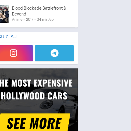
Blood Blockade Battlefront &
Beyond
Anime - 2017 - 24 min/ep
GUICI SU