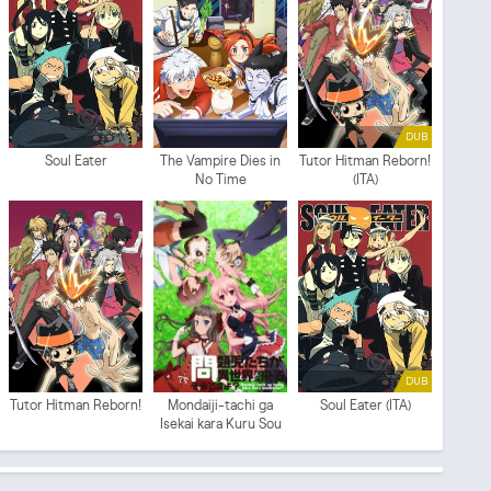
DUB
Soul Eater
The Vampire Dies in
Tutor Hitman Reborn!
No Time
(ITA)
DUB
Tutor Hitman Reborn!
Mondaiji-tachi ga
Soul Eater (ITA)
Isekai kara Kuru Sou
Desu yo?