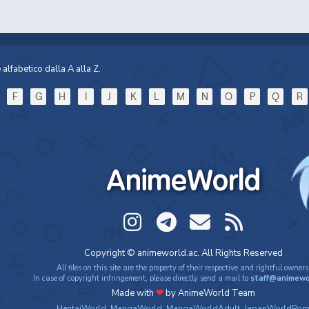
alfabetico dalla A alla Z.
F
G
H
I
J
K
L
M
N
O
P
Q
R
AnimeWorld
Copyright © animeworld.ac. All Rights Reserved
All files on this site are the property of their respective and rightful owners
In case of copyright infringement, please directly send a mail to
staff@animewo
Made with
❤
by AnimeWorld Team
HentaiWorld
,
MangaWorld
,
MangaWorldAdult
,
JapanWorldPor