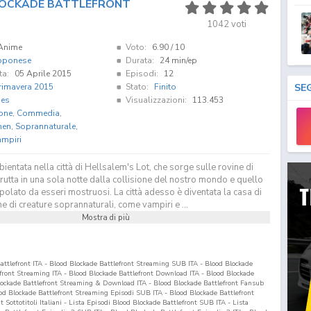
OCKADE BATTLEFRONT
1042
voti
Anime
Voto:
6.90
/ 10
pponese
Durata:
24 min/ep
ta:
05 Aprile 2015
Episodi:
12
rimavera 2015
Stato:
Finito
SE
es
Visualizzazioni:
113.453
one
,
Commedia
,
nen
,
Soprannaturale
,
mpiri
bientata nella città di Hellsalem's Lot, che sorge sulle rovine di
rutta in una sola notte dalla collisione del nostro mondo e quello
olato da esseri mostruosi. La città adesso è diventata la casa di
 di creature soprannaturali, come vampiri e ...
Mostra di più
attlefront ITA - Blood Blockade Battlefront Streaming SUB ITA - Blood Blockade
front Streaming ITA - Blood Blockade Battlefront Download ITA - Blood Blockade
ockade Battlefront Streaming & Download ITA - Blood Blockade Battlefront Fansub
od Blockade Battlefront Streaming Episodi SUB ITA - Blood Blockade Battlefront
Sottotitoli Italiani - Lista Episodi Blood Blockade Battlefront SUB ITA - Lista