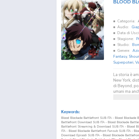
BLOOD BL
Categoria:
Audio:
Gia
Data di Usci
Stagione:
P
Studio:
Bon
Genere:
Azi
Fantasy
,
Shou
Superpoteri
,
Va
La storia è am
New York, dist
di Beyond, pop
umani ma anche
Keywords:
Blood Blockade Battlefront SUB ITA - Blood Blockade B
Battlefront Download SUB ITA - Blood Blockade Battle
Battlefront Streaming & Download SUB ITA - Blood Bl
ITA - Blood Blockade Battlefront Fansub SUB ITA - Blo
Download Episodi SUB ITA - Blood Blockade Battlefront 