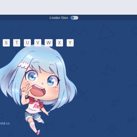
CAMBIA TEMA
S
T
U
V
W
X
Y
.
rld.cc
.
n