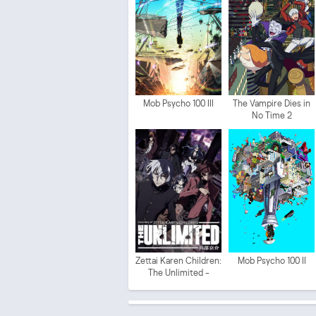
Mob Psycho 100 III
The Vampire Dies in
No Time 2
Zettai Karen Children:
Mob Psycho 100 II
The Unlimited -
Hyoubu Kyousuke