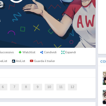
Successivo
Watchlist
Condividi
Espandi
eList
AniList
Guarda il trailer
CO
6
7
8
9
10
11
12