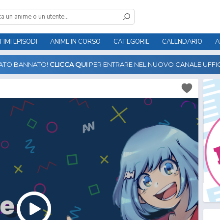
TIMI EPISODI
ANIME IN CORSO
CATEGORIE
CALENDARIO
A
TATO BANNATO!
CLICCA QUI
PER ENTRARE NEL NUOVO CANALE UFFIC