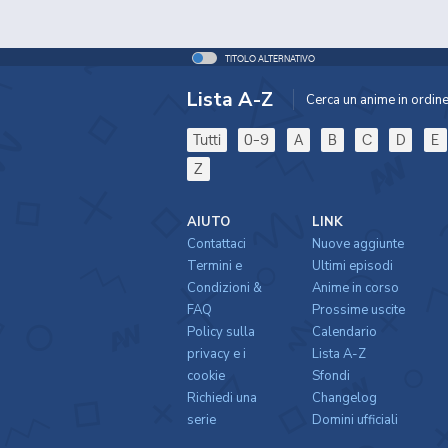
TITOLO ALTERNATIVO
Lista A-Z
Cerca un anime in ordine 
Tutti
0-9
A
B
C
D
E
Z
AIUTO
LINK
Contattaci
Nuove aggiunte
Termini e
Ultimi episodi
Condizioni &
Anime in corso
FAQ
Prossime uscite
Policy sulla
Calendario
privacy e i
Lista A-Z
cookie
Sfondi
Richiedi una
Changelog
serie
Domini ufficiali