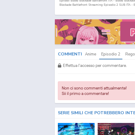
Episodi Blood Blockade Battlefront ITA - Blood Blockad
Blockade Battlefront Streaming Episodio
2
SUB ITA - B
Download Episodio
2
SUB ITA - Blood Blockade Battle
Sensen Streaming SUB ITA - Kekkai Sensen Download S
Sensen Streaming & Download SUB ITA - Kekkai Sense
SUB ITA - Kekkai Sensen Streaming Episodi SUB ITA - K
Episodi Kekkai Sensen SUB ITA - Lista Episodi Kekkai
Kekkai Sensen Streaming Episodio
2
SUB ITA - Kekkai
Kekkai Sensen Download Episodio
2
ITA
COMMENTI
Anime
Episodio
2
Rego
Effettua l'accesso per commentare.
Non ci sono commenti attualmente!
Sii il primo a commentare!
SERIE SIMILI CHE POTREBBERO INT