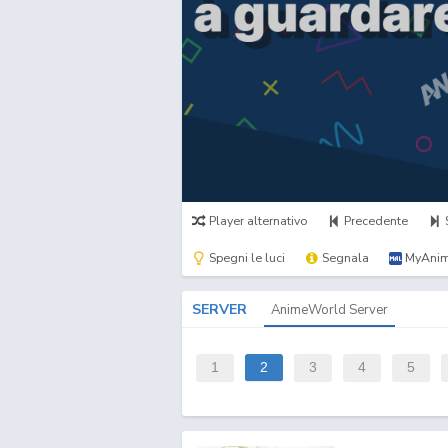
Player alternativo
Precedente
Spegni le luci
Segnala
MyAnim
SERVER
AnimeWorld Server
1
2
3
4
5