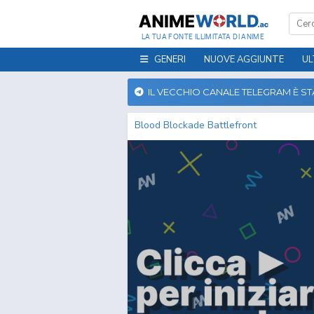
LA TUA FONTE ILLIMITATA DI ANIME
GENERI
NUOVE AGGIUNTE
UL
IL VECCHIO CANALE TELEGRAM È S
Blood Blockade Battlefront