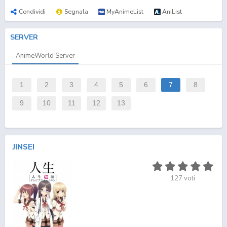
Condividi
Segnala
MyAnimeList
AniList
SERVER
AnimeWorld Server
1
2
3
4
5
6
7
8
9
10
11
12
13
JINSEI
127
voti