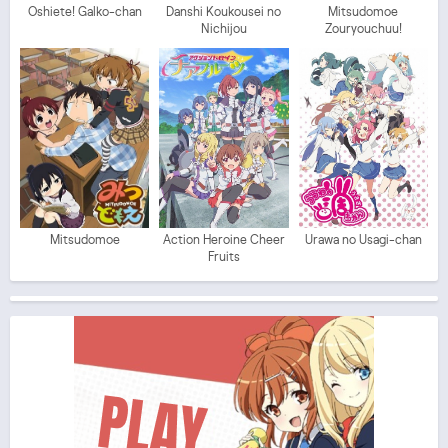
Oshiete! Galko-chan
Danshi Koukousei no
Mitsudomoe
Nichijou
Zouryouchuu!
Mitsudomoe
Action Heroine Cheer
Urawa no Usagi-chan
Fruits