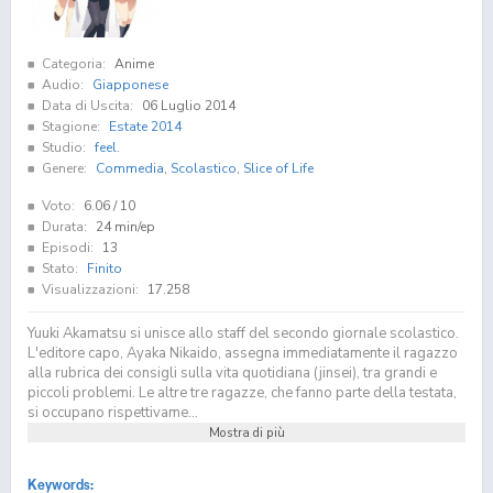
Categoria:
Anime
Audio:
Giapponese
Data di Uscita:
06 Luglio 2014
Stagione:
Estate 2014
Studio:
feel.
Genere:
Commedia
,
Scolastico
,
Slice of Life
Voto:
6.06
/ 10
Durata:
24 min/ep
Episodi:
13
Stato:
Finito
Visualizzazioni:
17.258
Yuuki Akamatsu si unisce allo staff del secondo giornale scolastico.
L'editore capo, Ayaka Nikaido, assegna immediatamente il ragazzo
alla rubrica dei consigli sulla vita quotidiana (jinsei), tra grandi e
piccoli problemi. Le altre tre ragazze, che fanno parte della testata,
si occupano rispettivame...
Mostra di più
Keywords: