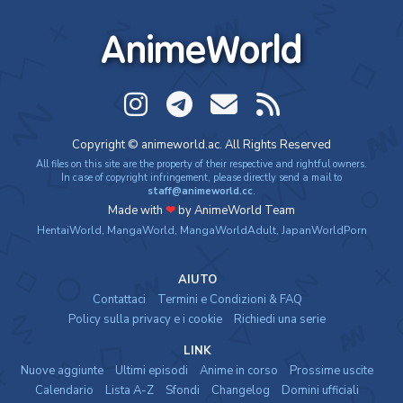
AnimeWorld
Copyright © animeworld.ac. All Rights Reserved
All files on this site are the property of their respective and rightful owners.
In case of copyright infringement, please directly send a mail to
staff@animeworld.cc
.
Made with
❤
by AnimeWorld Team
HentaiWorld
,
MangaWorld
,
MangaWorldAdult
,
JapanWorldPorn
AIUTO
Contattaci
Termini e Condizioni & FAQ
Policy sulla privacy e i cookie
Richiedi una serie
LINK
Nuove aggiunte
Ultimi episodi
Anime in corso
Prossime uscite
Calendario
Lista A-Z
Sfondi
Changelog
Domini ufficiali