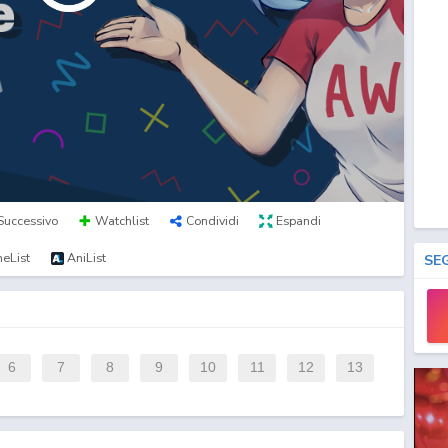
Successivo
Watchlist
Condividi
Espandi
eList
AniList
SE
6
7
8
9
10
11
12
13