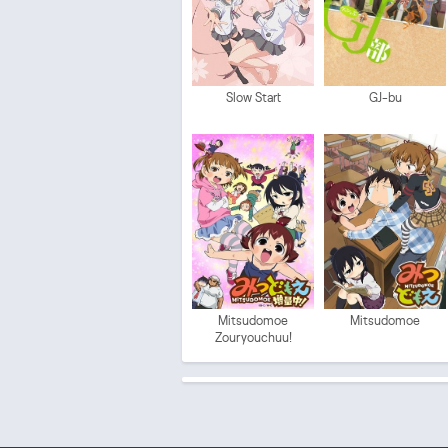
Slow Start
GJ-bu
Mitsudomoe
Mitsudomoe
Zouryouchuu!