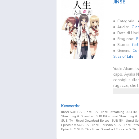
JINSEI
Categoria:
Audio:
Gia
Data di Usci
Stagione:
E
Studio:
feel
Genere:
Co
Slice of Life
Yuuki Akamatsu
capo, Ayaka N
consigli sulla 
ragazze, che f
Keywords:
Jinsei SUB ITA - Jinsei ITA - Jinsei Streaming SUB ITA 
Streaming & Download SUB ITA - Jinsei Streaming & Do
SUB ITA - Jinsei Download Episodi SUB ITA - Jinsei Sotto
Episodio
5
SUB ITA - Jinsei Episodio
5
ITA - Jinsei St
Episodio
5
SUB ITA - Jinsei Download Episodio
5
ITA