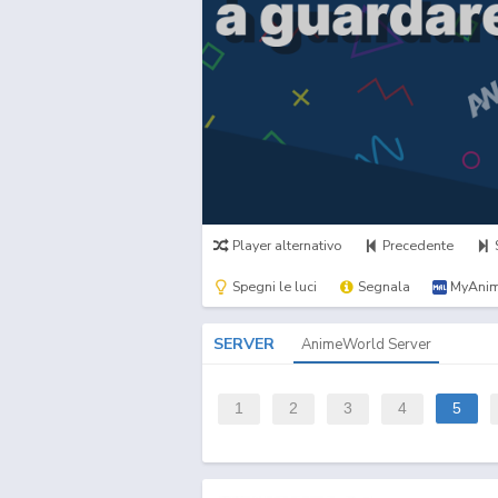
Player alternativo
Precedente
Spegni le luci
Segnala
MyAnim
SERVER
AnimeWorld Server
1
2
3
4
5