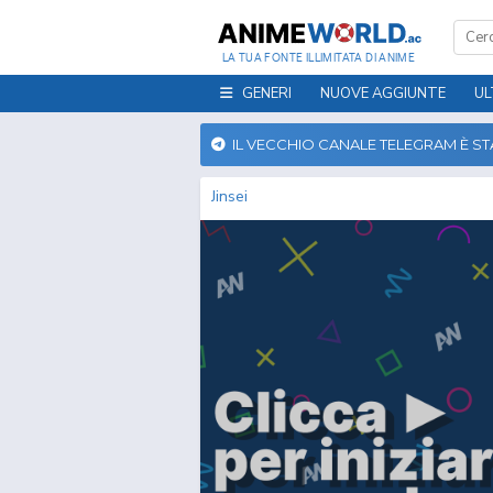
LA TUA FONTE ILLIMITATA DI ANIME
GENERI
NUOVE AGGIUNTE
UL
IL VECCHIO CANALE TELEGRAM È S
Jinsei