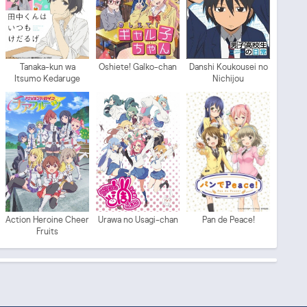
Tanaka-kun wa
Oshiete! Galko-chan
Danshi Koukousei no
Itsumo Kedaruge
Nichijou
Action Heroine Cheer
Urawa no Usagi-chan
Pan de Peace!
Fruits