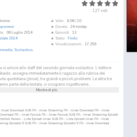
127
voti
Anime
Voto:
6.06
/ 10
pponese
Durata:
24 min/ep
ta:
06 Luglio 2014
Episodi:
13
state 2014
Stato:
Finito
.
Visualizzazioni:
17.256
mmedia
,
Scolastico
,
 si unisce allo staff del secondo giornale scolastico. L'editore
ikaido, assegna immediatamente il ragazzo alla rubrica dei
vita quotidiana (jinsei), tra grandi e piccoli problemi. Le altre tre
anno parte della testata, si occupano rispettivame...
Mostra di più
- Jinsei Download SUB ITA - Jinsei Streaming ITA - Jinsei Download ITA - Jinsei
wnload ITA - Jinsei Fansub ITA - Jinsei Fansub SUB ITA - Jinsei Streaming Episodi
titoli Italiani - Lista Episodi Jinsei SUB ITA - Lista Episodi Jinsei ITA - Jinsei
reaming Episodio
5
SUB ITA - Jinsei Streaming Episodio
5
ITA - Jinsei Download