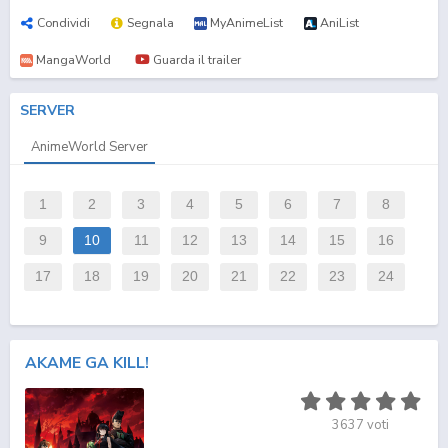
Condividi
Segnala
MyAnimeList
AniList
MangaWorld
Guarda il trailer
SERVER
AnimeWorld Server
1
2
3
4
5
6
7
8
9
10
11
12
13
14
15
16
17
18
19
20
21
22
23
24
AKAME GA KILL!
3637
voti