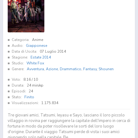
Categoria:
Anime
Audio:
Giapponese
Data di Uscita:
07 Luglio 2014
Stagione:
Estate 2014
Studio:
White Fox
Genere:
Avventura
,
Azione
,
Drammatico
,
Fantasy
,
Shounen
Voto:
8.16
/ 10
Durata:
24 min/ep
Episodi:
24
Stato:
Finito
Visualizzazioni:
1.175.834
Tre giovani amici, Tatsumi, Ieyasu e Sayo, lasciano il loro piccolo
villaggio in rovina per raggiungere la capitale dell'impero in cerca di
fortuna in modo da poter risollevare le sorti del loro luogo
d'origine. Durante il viaggio Tatsumi perde di vista i suoi amici
giungendo solo nella capitale. Be...