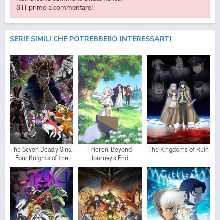
Sii il primo a commentare!
SERIE SIMILI CHE POTREBBERO INTERESSARTI
The Seven Deadly Sins:
Frieren: Beyond
The Kingdoms of Ruin
Four Knights of the
Journey's End
Apocalypse