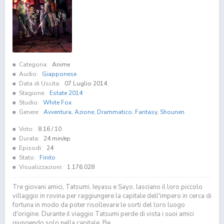
Categoria:
Anime
Audio:
Giapponese
Data di Uscita:
07 Luglio 2014
Stagione:
Estate 2014
Studio:
White Fox
Genere:
Avventura
,
Azione
,
Drammatico
,
Fantasy
,
Shounen
Voto:
8.16
/ 10
Durata:
24 min/ep
Episodi:
24
Stato:
Finito
Visualizzazioni:
1.176.028
Tre giovani amici, Tatsumi, Ieyasu e Sayo, lasciano il loro piccolo
villaggio in rovina per raggiungere la capitale dell'impero in cerca di
fortuna in modo da poter risollevare le sorti del loro luogo
d'origine. Durante il viaggio Tatsumi perde di vista i suoi amici
giungendo solo nella capitale. Be...