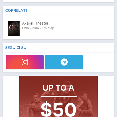
CORRELATI
AkaKill! Theater
ONA - 2014 - 1 min/ep
SEGUICI SU