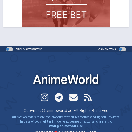
TITOLO ALTERNATIVO
CAMBIA TEMA
AnimeWorld
Copyright © animeworld.ac. All Rights Reserved
All files on this site are the property of their respective and rightful owners.
In case of copyright infringement, please directly send a mail to
staff@animeworld.cc
.