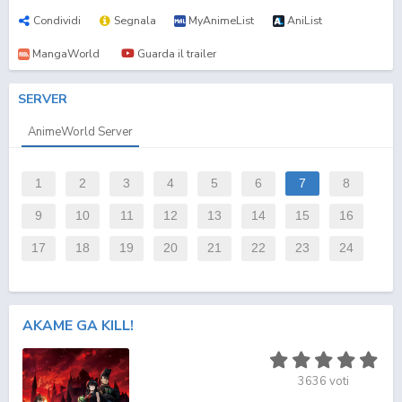
Condividi
Segnala
MyAnimeList
AniList
MangaWorld
Guarda il trailer
SERVER
AnimeWorld Server
1
2
3
4
5
6
7
8
9
10
11
12
13
14
15
16
17
18
19
20
21
22
23
24
AKAME GA KILL!
3636
voti