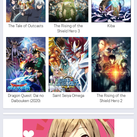
The Tale of Outcasts
The Rising of the
Kiba
Shield Hero 3
Dragon Quest: Dai no
Saint Seiya Omega
The Rising of the
Daibouken (2020)
Shield Hero 2