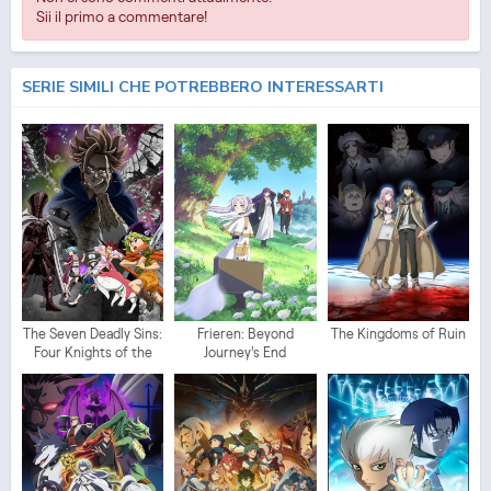
Sii il primo a commentare!
SERIE SIMILI CHE POTREBBERO INTERESSARTI
The Seven Deadly Sins:
Frieren: Beyond
The Kingdoms of Ruin
Four Knights of the
Journey's End
Apocalypse