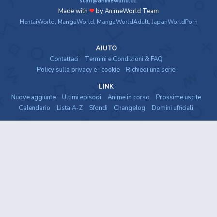
staff@animeworld.cc
.
Made with
❤
by AnimeWorld Team
HentaiWorld
,
MangaWorld
,
MangaWorldAdult
,
JapanWorldPorn
AIUTO
Contattaci
Termini e Condizioni & FAQ
Policy sulla privacy e i cookie
Richiedi una serie
LINK
Nuove aggiunte
Ultimi episodi
Anime in corso
Prossime uscite
Calendario
Lista A-Z
Sfondi
Changelog
Domini ufficiali