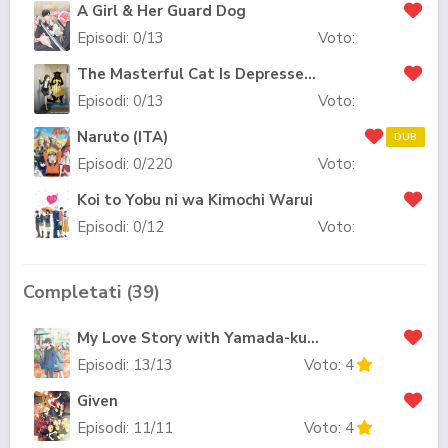
A Girl & Her Guard Dog
Episodi:
0
/13
Voto:
The Masterful Cat Is Depressed Again Today
Episodi:
0
/13
Voto:
Naruto (ITA)
DUB
Episodi:
0
/220
Voto:
Koi to Yobu ni wa Kimochi Warui
Episodi:
0
/12
Voto:
Completati (
39
)
My Love Story with Yamada-kun at Lv999
Episodi:
13
/13
Voto:
4
Given
Episodi:
11
/11
Voto:
4