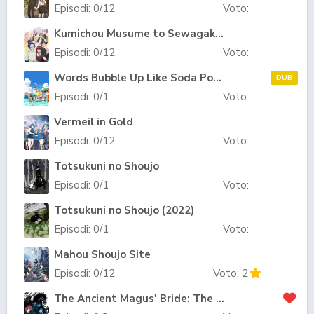
Episodi:
0
/12
Voto:
Kumichou Musume to Sewagakari
Episodi:
0
/12
Voto:
Words Bubble Up Like Soda Pop (ITA)
DUB
Episodi:
0
/1
Voto:
Vermeil in Gold
Episodi:
0
/12
Voto:
Totsukuni no Shoujo
Episodi:
0
/1
Voto:
Totsukuni no Shoujo (2022)
Episodi:
0
/1
Voto:
Mahou Shoujo Site
Episodi:
0
/12
Voto:
2
The Ancient Magus' Bride: The Boy from the West and the Knight of the Blue Storm