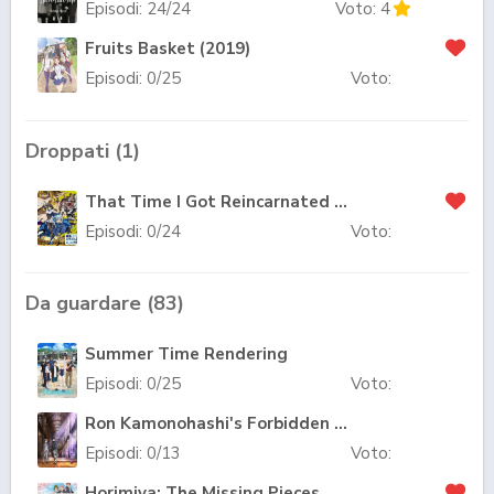
Episodi:
24
/24
Voto:
4
Fruits Basket (2019)
Episodi:
0
/25
Voto:
Droppati (
1
)
That Time I Got Reincarnated as a Slime
Episodi:
0
/24
Voto:
Da guardare (
83
)
Summer Time Rendering
Episodi:
0
/25
Voto:
Ron Kamonohashi's Forbidden Deductions
Episodi:
0
/13
Voto:
Horimiya: The Missing Pieces