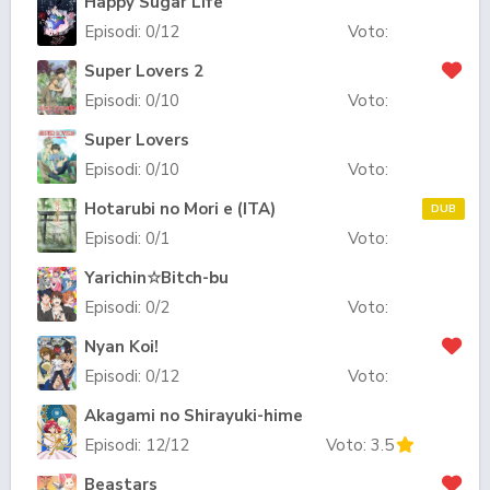
Happy Sugar Life
Episodi:
0
/12
Voto:
Super Lovers 2
Episodi:
0
/10
Voto:
Super Lovers
Episodi:
0
/10
Voto:
Hotarubi no Mori e (ITA)
DUB
Episodi:
0
/1
Voto:
Yarichin☆Bitch-bu
Episodi:
0
/2
Voto:
Nyan Koi!
Episodi:
0
/12
Voto:
Akagami no Shirayuki-hime
Episodi:
12
/12
Voto:
3.5
Beastars