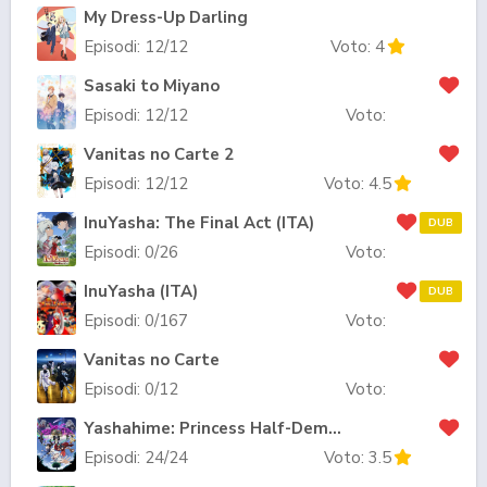
My Dress-Up Darling
Episodi:
12
/12
Voto:
4
Sasaki to Miyano
Episodi:
12
/12
Voto:
Vanitas no Carte 2
Episodi:
12
/12
Voto:
4.5
InuYasha: The Final Act (ITA)
DUB
Episodi:
0
/26
Voto:
InuYasha (ITA)
DUB
Episodi:
0
/167
Voto:
Vanitas no Carte
Episodi:
0
/12
Voto:
Yashahime: Princess Half-Demon: The Second Act
Episodi:
24
/24
Voto:
3.5