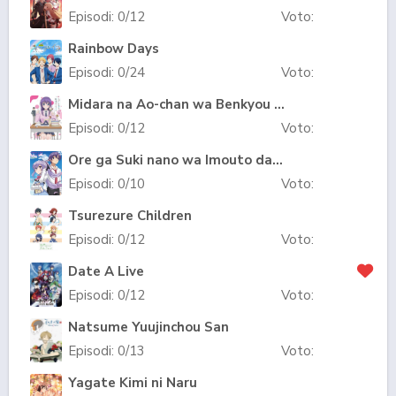
Episodi:
0
/12
Voto:
Rainbow Days
Episodi:
0
/24
Voto:
Midara na Ao-chan wa Benkyou ga Dekinai
Episodi:
0
/12
Voto:
Ore ga Suki nano wa Imouto dakedo Imouto ja Nai
Episodi:
0
/10
Voto:
Tsurezure Children
Episodi:
0
/12
Voto:
Date A Live
Episodi:
0
/12
Voto:
Natsume Yuujinchou San
Episodi:
0
/13
Voto:
Yagate Kimi ni Naru