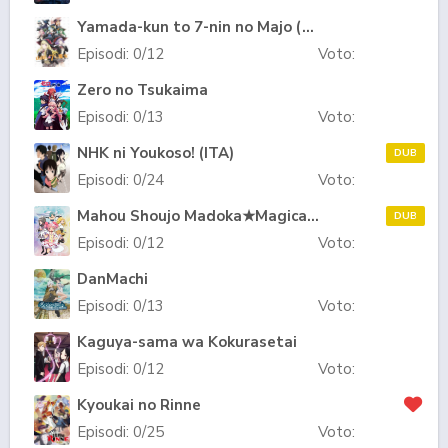
Yamada-kun to 7-nin no Majo (TV)
Episodi:
0
/12
Voto:
Zero no Tsukaima
Episodi:
0
/13
Voto:
NHK ni Youkoso! (ITA)
DUB
Episodi:
0
/24
Voto:
Mahou Shoujo Madoka★Magica (ITA)
DUB
Episodi:
0
/12
Voto:
DanMachi
Episodi:
0
/13
Voto:
Kaguya-sama wa Kokurasetai
Episodi:
0
/12
Voto:
Kyoukai no Rinne
Episodi:
0
/25
Voto: