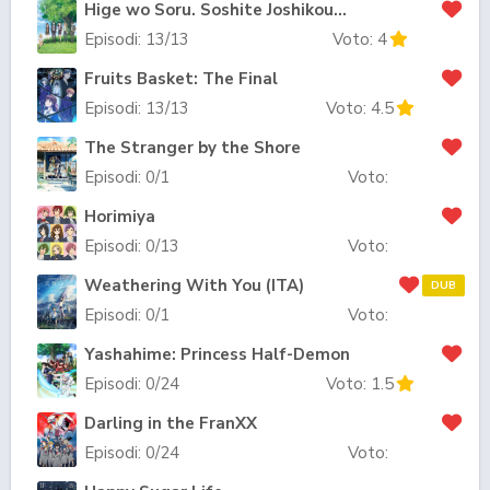
Hige wo Soru. Soshite Joshikousei wo Hirou.
Episodi:
13
/13
Voto:
4
Fruits Basket: The Final
Episodi:
13
/13
Voto:
4.5
The Stranger by the Shore
Episodi:
0
/1
Voto:
Horimiya
Episodi:
0
/13
Voto:
Weathering With You (ITA)
DUB
Episodi:
0
/1
Voto:
Yashahime: Princess Half-Demon
Episodi:
0
/24
Voto:
1.5
Darling in the FranXX
Episodi:
0
/24
Voto: