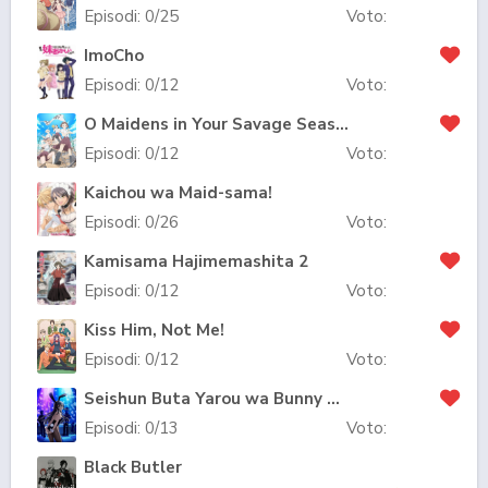
Episodi:
0
/25
Voto:
ImoCho
Episodi:
0
/12
Voto:
O Maidens in Your Savage Season
Episodi:
0
/12
Voto:
Kaichou wa Maid-sama!
Episodi:
0
/26
Voto:
Kamisama Hajimemashita 2
Episodi:
0
/12
Voto:
Kiss Him, Not Me!
Episodi:
0
/12
Voto:
Seishun Buta Yarou wa Bunny Girl Senpai no Yume wo Minai
Episodi:
0
/13
Voto:
Black Butler