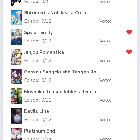
Episodi:
0
/3
Voto:
Shikimori's Not Just a Cutie
Episodi:
0
/12
Voto:
Spy x Family
Episodi:
0
/12
Voto:
Junjou Romantica
Episodi:
0
/12
Voto:
Gensou Sangokushi: Tengen Reishinki
Episodi:
0
/12
Voto:
Mushoku Tensei: Jobless Reincarnation
Episodi:
0
/11
Voto:
Devils Line
Episodi:
0
/12
Voto:
Platinum End
Episodi:
0
/24
Voto: