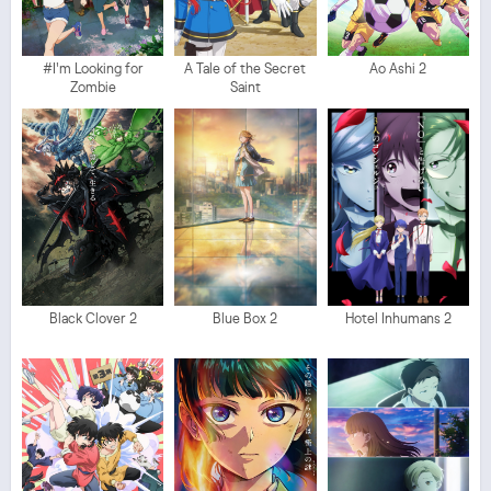
#I'm Looking for
A Tale of the Secret
Ao Ashi 2
Zombie
Saint
Black Clover 2
Blue Box 2
Hotel Inhumans 2