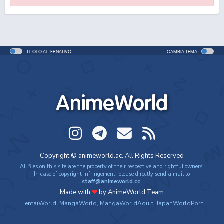
TITOLO ALTERNATIVO
CAMBIA TEMA
AnimeWorld
Copyright © animeworld.ac. All Rights Reserved
All files on this site are the property of their respective and rightful owners.
In case of copyright infringement, please directly send a mail to
staff@animeworld.cc
.
Made with
❤
by AnimeWorld Team
HentaiWorld
,
MangaWorld
,
MangaWorldAdult
,
JapanWorldPorn