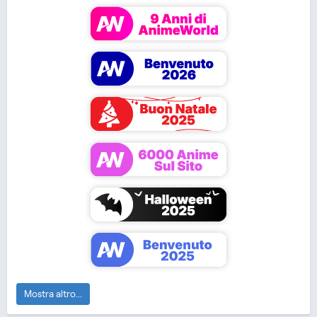
ONA
DUB
A Sign of Affection
Frieren: Beyond
Hazbin Hotel (ITA)
Journey's End
Mostra altro...
The Apothecary
I'm in Love with the
Mushoku Tensei:
Diaries
Villainess
Jobless Reincarn...