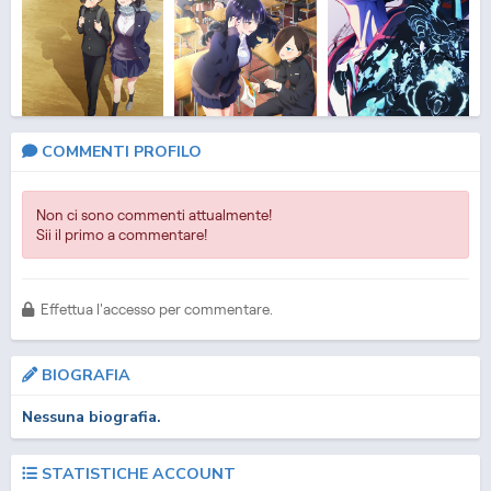
The Dangers in My
The Dangers in My
Solo Leveling 2: Arise
COMMENTI PROFILO
Heart
Heart 2
from the ...
Non ci sono commenti attualmente!
Sii il primo a commentare!
Effettua l'accesso per commentare.
BIOGRAFIA
Re:ZERO -Starting Life
Rainbow: Nisha
DanMachi 5
Nessuna biografia.
in Anothe...
Rokubou no Shichi...
STATISTICHE ACCOUNT