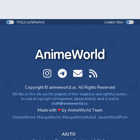
TITOLO ALTERNATIVO
CAMBIA TEMA
AnimeWorld
Re:ZERO -Starting Life
My Happy Marriage
Demon Slayer:
in Anothe...
Kimetsu no Yaiba S...
Copyright © animeworld.ac. All Rights Reserved
All files on this site are the property of their respective and rightful owners.
In case of copyright infringement, please directly send a mail to
staff@animeworld.cc
.
Made with
❤
by AnimeWorld Team
HentaiWorld
,
MangaWorld
,
MangaWorldAdult
,
JapanWorldPorn
AIUTO