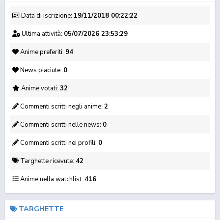
Data di iscrizione:
19/11/2018 00:22:22
Ultima attività:
05/07/2026 23:53:29
Anime preferiti:
94
News piaciute:
0
ONA
Oshi no Ko 2
Boku no Hero
Kimi ni Todoke 3
Anime votati:
32
Academia 7
Commenti scritti negli anime:
2
Commenti scritti nelle news:
0
Commenti scritti nei profili:
0
Targhette ricevute:
42
Anime nella watchlist:
416
Kaiju No. 8
Kono Subarashii Sekai
An Archdemon's
ni Shukufu...
Dilemma: How to L...
TARGHETTE