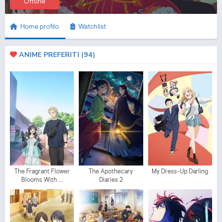
Offline
Home profilo
Watchlist
ANIME PREFERITI (
94
)
The Fragrant Flower
The Apothecary
My Dress-Up Darling
Blooms With ...
Diaries 2