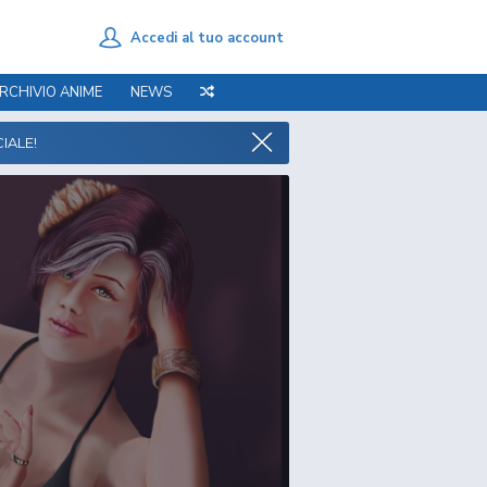
Accedi al tuo account
RCHIVIO ANIME
NEWS
IALE!