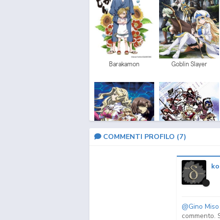
Barakamon
Goblin Slayer
COMMENTI PROFILO (
7
)
ko
Freezing Vibration
Freezing
@Gino Miso
commento. Si