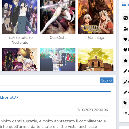
S
Tsuki to Laika to
Cop Craft
Guin Saga
A
Nosferatu
C
Espandi
C
kkonat77
Blade & Soul
The Duke of Death
Mushoku Tensei:
and His Maid
Jobless Reincarn...
13/10/2023 20:06:06
Molto gentile grazie, e molto apprezzato il complimento e
 ho quell'anime da te citato e si l'ho visto, anch'esso