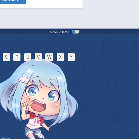
CAMBIA TEMA
S
T
U
V
W
X
Y
.
rld.cc
.