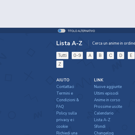
Gino Miso
TITOLO ALTERNATIVO
Demi-chan wa
Kono Subarashii Sekai
Dopo 12 episodi di hige wo soru... pi
Kataritai
ni Shukufu...
dell'analfabetismo, mi sono commoss
Lista A-Z
Cerca un anime in ordine 
italiano (e con un senso logico). Se 
emotivamente guardati grisaia no kaji
Tutti
0-9
A
B
C
D
E
Z
AIUTO
LINK
ko
Contattaci
Nuove aggiunte
Termini e
Ultimi episodi
Gate 2
Gate
Condizioni &
Anime in corso
@RoronoaK
FAQ
Prossime uscite
Policy sulla
Calendario
privacy e i
Lista A-Z
cookie
Sfondi
Richiedi una
Changelog