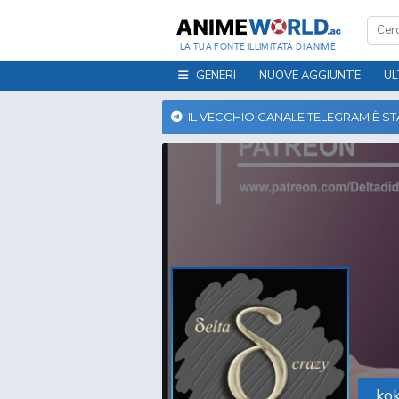
LA TUA FONTE ILLIMITATA DI ANIME
GENERI
NUOVE AGGIUNTE
UL
IL VECCHIO CANALE TELEGRAM È S
ko