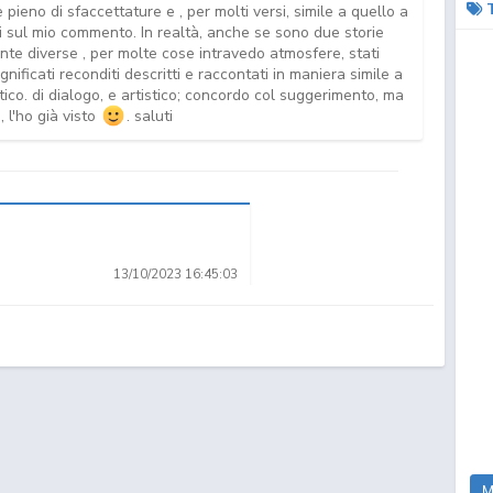
 pieno di sfaccettature e , per molti versi, simile a quello a
isci sul mio commento. In realtà, anche se sono due storie
e diverse , per molte cose intravedo atmosfere, stati
gnificati reconditi descritti e raccontati in maniera simile a
tico. di dialogo, e artistico; concordo col suggerimento, ma
 l'ho già visto
. saluti
Dr. Stone 2
Arifureta Shokugyou
That Time I Got
de Sekai Sai...
Reincarnated as ...
13/10/2023 16:45:03
 usa più per gli anime con
commedia di serie B o ragazze
ma è che tutti lo usano per
That Time I Got
Kono Subarashii Sekai
Inu to Hasami wa
 più niente. Di solito quando uno
Reincarnated as ...
ni Shukufu...
Tsukaiyou
ito è tanto per tenere occupate le
o sensato
M