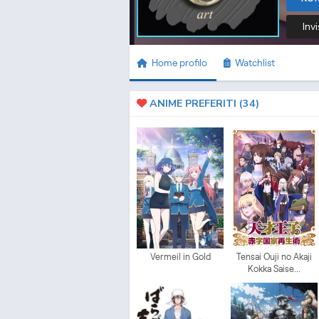
Invi
Home profilo
Watchlist
ANIME PREFERITI (
34
)
Vermeil in Gold
Tensai Ouji no Akaji
Kokka Saise...