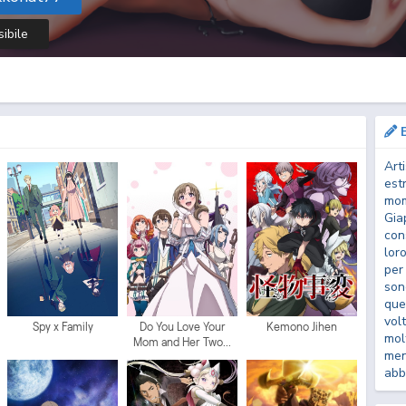
sibile
B
Art
est
mom
Gia
cons
lor
per
son
que
volt
Spy x Family
Do You Love Your
Kemono Jihen
mol
Mom and Her Two...
men
abb