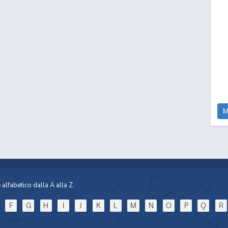
M
alfabetico dalla A alla Z.
F
G
H
I
J
K
L
M
N
O
P
Q
R