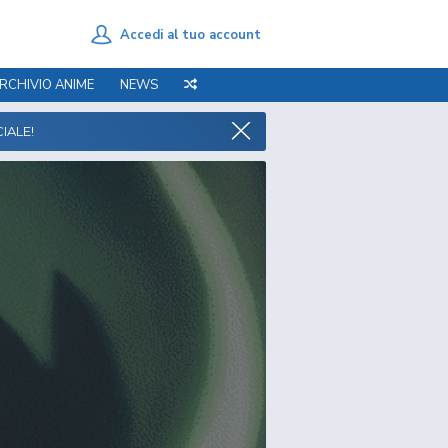
Accedi al tuo account
RCHIVIO ANIME
NEWS
IALE!