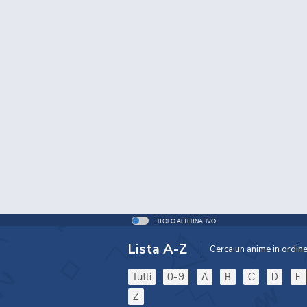
TITOLO ALTERNATIVO
Lista A-Z
Cerca un anime in ordine 
Tutti
0-9
A
B
C
D
E
Z