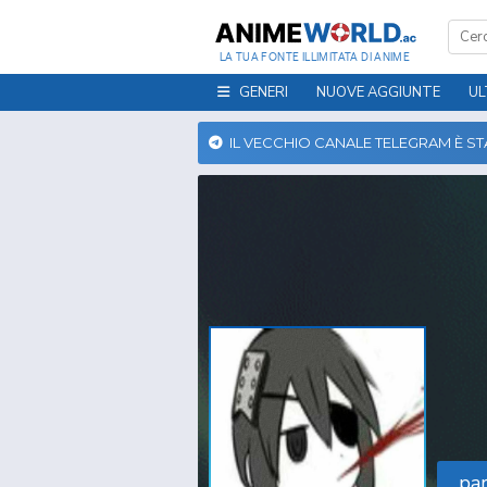
LA TUA FONTE ILLIMITATA DI ANIME
GENERI
NUOVE AGGIUNTE
UL
IL VECCHIO CANALE TELEGRAM È S
pa