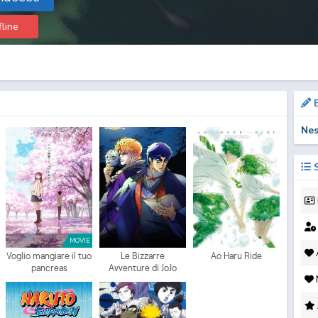
fline
B
Nes
S
MOVIE
A
Voglio mangiare il tuo
Le Bizzarre
Ao Haru Ride
pancreas
Avventure di JoJo