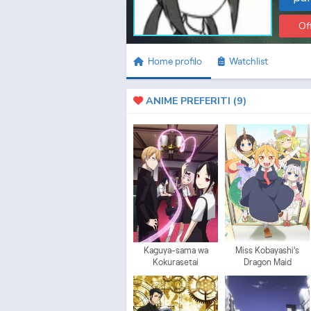
Of
Home profilo
Watchlist
ANIME PREFERITI (
9
)
Kaguya-sama wa
Miss Kobayashi's
Kokurasetai
Dragon Maid