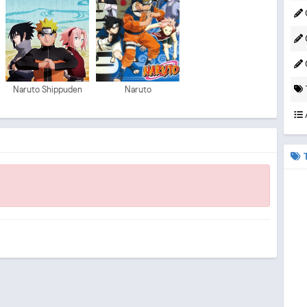
C
C
Naruto Shippuden
Naruto