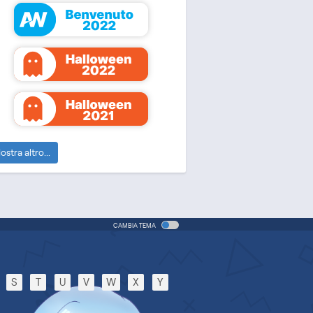
ostra altro...
CAMBIA TEMA
S
T
U
V
W
X
Y