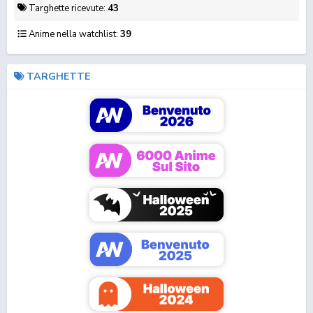
Targhette ricevute:
43
Anime nella watchlist:
39
OdioIJ
13/07/2025 00:11:48
TARGHETTE
12enne
Shangri-La Frontier 2
Ron Kamonohashi's
Why Does Nobody
Soonly
Forbidden Dedu...
Remember Me in T...
17/01/2025 03:00:51
bellissimo profilo ti posso chiedere se mi consigli di
vedere hell's paradise?
@Keychain
scrollino