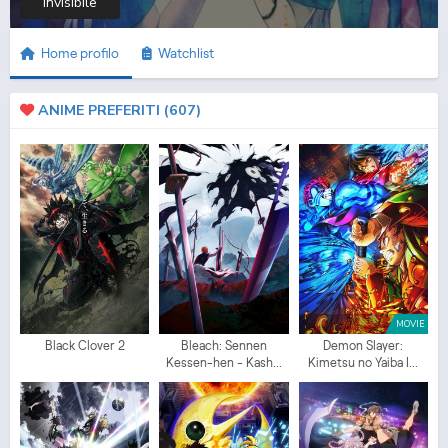
Invisibile
Home profilo
Watchlist
ANIME PREFERITI (
607
)
MOVIE
Black Clover 2
Bleach: Sennen
Demon Slayer:
Kessen-hen - Kash...
Kimetsu no Yaiba I...