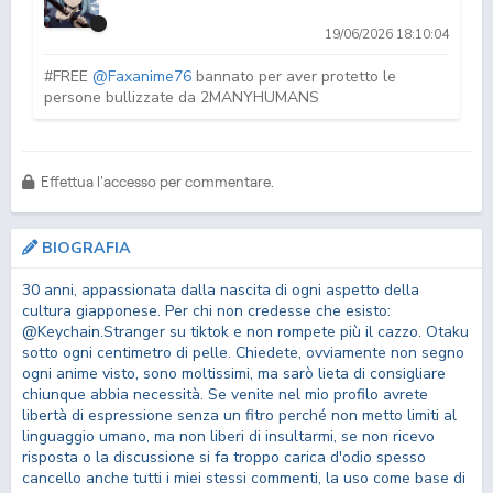
19/06/2026 18:10:04
#FREE
@Faxanime76
bannato per aver protetto le
persone bullizzate da 2MANYHUMANS
Failure Frame: I
Bleach: Sennen
DanMachi 5
Effettua l'accesso per commentare.
Became the Stro...
Kessen-hen - Souk...
•𝑪𝒂𝒃𝒂𝒍𝒍𝒐𝒔•
BIOGRAFIA
07/04/2026 20:09:19
30 anni, appassionata dalla nascita di ogni aspetto della
ciao:)
cultura giapponese. Per chi non credesse che esisto:
@Keychain.Stranger su tiktok e non rompete più il cazzo. Otaku
sotto ogni centimetro di pelle. Chiedete, ovviamente non segno
ogni anime visto, sono moltissimi, ma sarò lieta di consigliare
chiunque abbia necessità. Se venite nel mio profilo avrete
Camurrio
libertà di espressione senza un fitro perché non metto limiti al
DUB
DUB
linguaggio umano, ma non liberi di insultarmi, se non ricevo
Dr. Stone 4
Dragon Ball Super (ITA)
Dragon Ball GT (ITA)
13/12/2025 02:20:05
risposta o la discussione si fa troppo carica d'odio spesso
cancello anche tutti i miei stessi commenti, la uso come base di