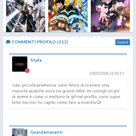
Boku no Hero
Fire Force 3 Part 2
Call of the Night 2
COMMENTI PROFILO (
212
)
Espandi
Academia: Final Sea...
Stufa
10/07/2026 23:02:17
ciao, piccola premessa, sarei felice di ricevere una
risposta qualche essa sia grazie mille. mi consigli un po'
di anime e come si mettono le gif nel profilo, sono super
brlle ma non ho capito come fare a inserirle🥲.
Hell's Paradise 2
Seirei Gensouki: Spirit
Arifureta Shokugyou
Chronicl...
de Sekai Sai...
Guardainavanti