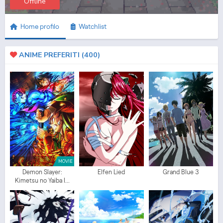
Offline
Home profilo
Watchlist
ANIME PREFERITI (
400
)
MOVIE
Demon Slayer:
Elfen Lied
Grand Blue 3
Kimetsu no Yaiba I...