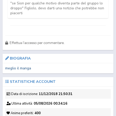
"se Sion per qualche motivo diventa parte del gruppo lo
droppo" Figliolo, devo darti una notizia che potrebbe non
piacerti
Brutalforce
Dr. Stone 4 Part 3
Nippon Sangoku: The
Witch Hat Atelier
Effettua l'accesso per commentare.
Three Nation...
21/12/2023 21:54:14
BIOGRAFIA
sei troppo forte
meglio il manga
STATISTICHE ACCOUNT
Data di iscrizione:
11/12/2018 21:50:31
Ultima attività:
05/08/2026 00:34:16
Re:ZERO -Starting Life
Daemons of the
Frieren: Beyond
in Anothe...
Shadow Realm
Journey's End 2
Anime preferiti:
400