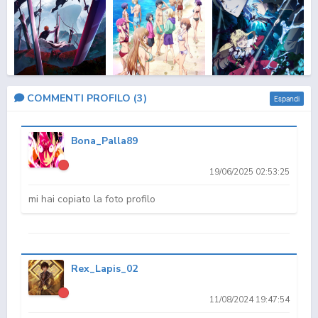
Bleach: Sennen
Grand Blue 2
That Time I Got
COMMENTI PROFILO (
3
)
Espandi
Kessen-hen - Kash...
Reincarnated as ...
Bona_Palla89
19/06/2025 02:53:25
mi hai copiato la foto profilo
Grand Blue
Saga of Tanya the Evil 2
Mushoku Tensei:
Rex_Lapis_02
Jobless Reincarn...
11/08/2024 19:47:54