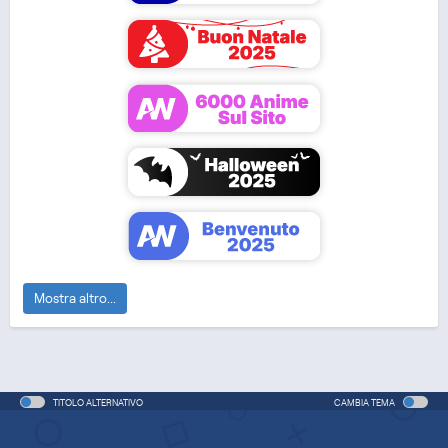
MOVIE
Spy x Family 3
Chainsaw Man - The
One Punch Man 3
Movie: Reze A...
Mostra altro...
TITOLO ALTERNATIVO
CAMBIA TEMA
MOVIE
DUB