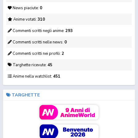
News piaciute:
0
Anime votati:
310
Commenti scritti negli anime:
293
Commenti scritti nelle news:
0
Commenti scritti nei profili:
2
Wistoria: Wand and
Fire Force 3 Part 2
Oshi no Ko 3
Sword 2
Targhette ricevute:
45
Anime nella watchlist:
451
TARGHETTE
Hell's Paradise 2
Jujutsu Kaisen 3: The
Sentenced to Be a
Culling Ga...
Hero