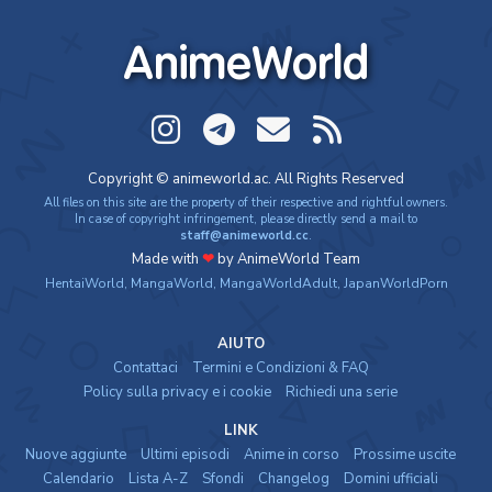
Boku no Hero
Ghost in the Shell (ITA)
Kaiju No. 8 2
Academia: Final Sea...
AnimeWorld
Copyright © animeworld.ac. All Rights Reserved
All files on this site are the property of their respective and rightful owners.
In case of copyright infringement, please directly send a mail to
staff@animeworld.cc
.
ONA
Made with
❤
by AnimeWorld Team
Takopi's Original Sin
Dan Da Dan 2
Dr. Stone 4 Part 2
HentaiWorld
,
MangaWorld
,
MangaWorldAdult
,
JapanWorldPorn
AIUTO
Contattaci
Termini e Condizioni & FAQ
Policy sulla privacy e i cookie
Richiedi una serie
LINK
Nuove aggiunte
Ultimi episodi
Anime in corso
Prossime uscite
Calendario
Lista A-Z
Sfondi
Changelog
Domini ufficiali